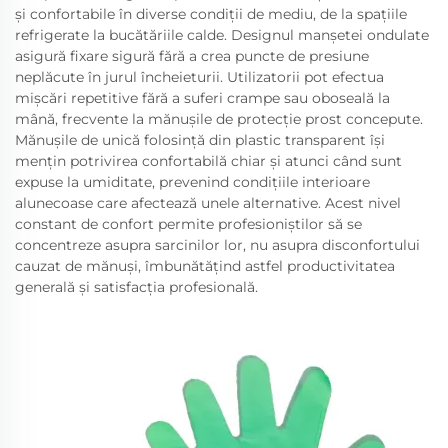
și confortabile în diverse condiții de mediu, de la spațiile
refrigerate la bucătăriile calde. Designul manșetei ondulate
asigură fixare sigură fără a crea puncte de presiune
neplăcute în jurul încheieturii. Utilizatorii pot efectua
mișcări repetitive fără a suferi crampe sau oboseală la
mână, frecvente la mănușile de protecție prost concepute.
Mănușile de unică folosință din plastic transparent își
mențin potrivirea confortabilă chiar și atunci când sunt
expuse la umiditate, prevenind condițiile interioare
alunecoase care afectează unele alternative. Acest nivel
constant de confort permite profesioniștilor să se
concentreze asupra sarcinilor lor, nu asupra disconfortului
cauzat de mănuși, îmbunătățind astfel productivitatea
generală și satisfacția profesională.