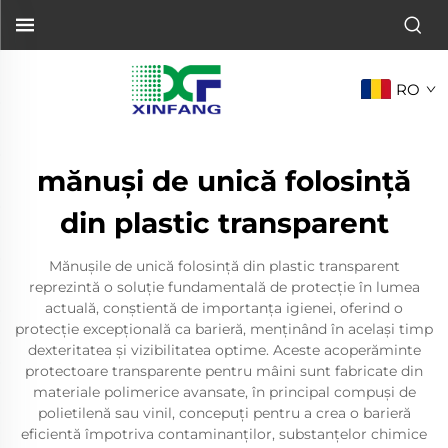
RO
mănuși de unică folosință
din plastic transparent
Mănușile de unică folosință din plastic transparent
reprezintă o soluție fundamentală de protecție în lumea
actuală, conștientă de importanța igienei, oferind o
protecție excepțională ca barieră, menținând în același timp
dexteritatea și vizibilitatea optime. Aceste acoperăminte
protectoare transparente pentru mâini sunt fabricate din
materiale polimerice avansate, în principal compuși de
polietilenă sau vinil, concepuți pentru a crea o barieră
eficientă împotriva contaminanților, substanțelor chimice