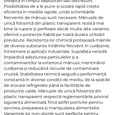
dreapta în timpul depozitării sau distribuirii.
Posibilitatea de a le pune și scoate rapid crește
eficiența în mediile rapide, unde schimbările
frecvente de mănuși sunt necesare. Mănușile de
unică folosință din plastic transparent rezistă mai
bine la rupere și perforare decât multe alte variante,
oferind o protecție fiabilă pe toată durata utilizării
prevăzute. Rezistența lor chimică protejează mâinile
de diverse substanțe întâlnite frecvent în curățenie,
întreținere și aplicații industriale. Suprafața netedă
împiedică adeziunea particulelor și a
contaminanților la exteriorul mănușii, menținând
curățenia și reducând riscurile de contaminare
cruzisă. Stabilitatea termică asigură o performanță
constantă în diverse condiții de mediu, de la spațiile
de stocare refrigerate până la facilitățile de
producție calde. Mănușile de unică folosință din
plastic transparent respectă reglementările privind
siguranța alimentară, fiind astfel potrivite pentru
servirea, prepararea și manipularea alimentelor.
Variantele lor non-sterile sunt perfecte pentru