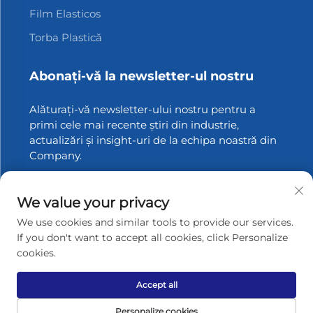
Film Elasticos
Torba Plastică
Abonați-vă la newsletter-ul nostru
Alăturați-vă newsletter-ului nostru pentru a
primi cele mai recente știri din industrie,
actualizări și insight-uri de la echipa noastră din
Company.
Abonați-vă
We value your privacy
We use cookies and similar tools to provide our services.
If you don't want to accept all cookies, click Personalize
cookies.
Drepturi de autor © 2025 Zhangjiagang Xinfang Packaging
Materials Co., Ltd. Toate drepturile rezervate.
Politica de
confidențialitate
Accept all
Derulează spre sus
Personalize cookies