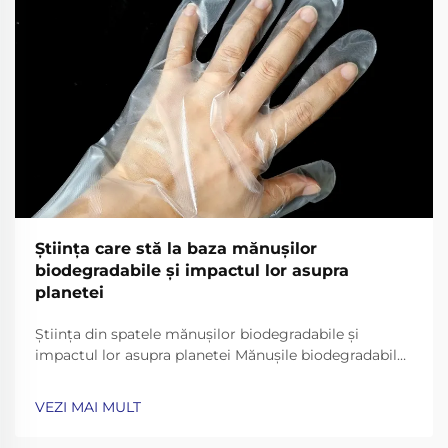
Ştiinţa care stă la baza mănuşilor
biodegradabile şi impactul lor asupra
planetei
Știința din spatele mănușilor biodegradabile și
impactul lor asupra planetei Mănușile biodegradabile
au apărut ca o soluție promițătoare pentru criza
deșeurilor de plastic, dar eficacitatea lor depinde de
VEZI MAI MULT
știința din spatele materialelor și descompunerii lor. -
Nu...