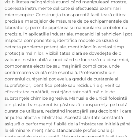
vizibilitatea neîngrădită atunci când manipulează mostre,
operează instrumente delicate și efectuează examinări
microscopice. Construcția transparentă facilitează citirea
precisă a marcajelor de măsurare de pe echipamentele de
laborator și permite pipetarea și manipularea probelor cu
precizie. În aplicațiile industriale, mecanicii și tehnicienii pot
inspecta componentele, identifica modele de uzură și
detecta probleme potențiale, menținând în același timp
protecția mâinilor. Vizibilitatea clară se dovedește de o
valoare inestimabilă atunci când se lucrează cu piese mici,
componente electrice sau mașinării complicate, unde
confirmarea vizuală este esențială. Profesioniștii din
domeniul curățeniei pot evalua gradul de curățenie al
suprafețelor, identifica petele sau reziduurile și verifica
eficacitatea curățării, protejând totodată mâinile de
substanțele chimice agresive. Mănușile de unică folosință
din plastic transparent își păstrează transparența pe toată
durata de utilizare, rezistând încețoșării sau decolorării care
ar putea afecta vizibilitatea. Această claritate constantă
asigură o performanță fiabilă de la îmbrăcarea inițială până
la eliminare, menținând standardele profesionale și
protocoalele de siguranță. Natura transparentă facilitează,