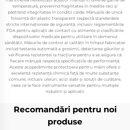
menținerea flexibilității acestor mănuși în diverse game de
temperatură, prevenind fragilitatea în mediile reci și
păstrând integritatea în condiții calde. Mănușile de unică
folosință din plastic transparent respectă standardele
stricte internaționale de siguranță, inclusiv reglementările
FDA pentru aplicații de contact cu alimente și clasificările
dispozitivelor medicale pentru utilizare în domeniul
sănătății. Măsurile de control al calității în timpul fabricației
includ testarea automată a grosimii, detectarea găurilor și
verificarea rezistenței la tracțiune pentru a se asigura că
fiecare mănușă respectă specificațiile de performanță.
Aceste acoperăminte protectoare pentru mâini oferă o
excelentă rezistență chimică față de multe substanțe
comune, inclusiv uleiuri, acizi slabi și soluții de curățare,
ceea ce le face instrumente versatilе pentru multiple
industrii și aplicații.
Recomandări pentru noi
produse