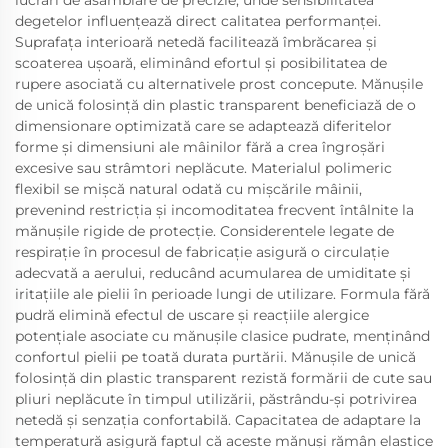
degetelor influențează direct calitatea performanței.
Suprafața interioară netedă facilitează îmbrăcarea și
scoaterea ușoară, eliminând efortul și posibilitatea de
rupere asociată cu alternativele prost concepute. Mănușile
de unică folosință din plastic transparent beneficiază de o
dimensionare optimizată care se adaptează diferitelor
forme și dimensiuni ale mâinilor fără a crea îngroșări
excesive sau strâmtori neplăcute. Materialul polimeric
flexibil se mișcă natural odată cu mișcările mâinii,
prevenind restricția și incomoditatea frecvent întâlnite la
mănușile rigide de protecție. Considerentele legate de
respirație în procesul de fabricație asigură o circulație
adecvată a aerului, reducând acumularea de umiditate și
iritațiile ale pielii în perioade lungi de utilizare. Formula fără
pudră elimină efectul de uscare și reacțiile alergice
potențiale asociate cu mănușile clasice pudrate, menținând
confortul pielii pe toată durata purtării. Mănușile de unică
folosință din plastic transparent rezistă formării de cute sau
pliuri neplăcute în timpul utilizării, păstrându-și potrivirea
netedă și senzația confortabilă. Capacitatea de adaptare la
temperatură asigură faptul că aceste mănuși rămân elastice