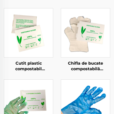
Cutit plastic
Chifla de bucate
compostabil
compostabilă
Biodegradabil și
Biodegradabilă și
composta bil din
compostabilă din
materiale PLA PBAT
material PLA PBAT
amiloză
amidoară de porumb