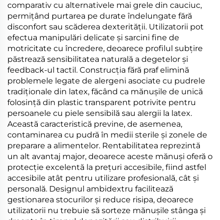
comparativ cu alternativele mai grele din cauciuc,
permițând purtarea pe durate îndelungate fără
disconfort sau scăderea dexterității. Utilizatorii pot
efectua manipulări delicate și sarcini fine de
motricitate cu încredere, deoarece profilul subțire
păstrează sensibilitatea naturală a degetelor și
feedback-ul tactil. Construcția fără praf elimină
problemele legate de alergeni asociate cu pudrele
tradiționale din latex, făcând ca mănușile de unică
folosință din plastic transparent potrivite pentru
persoanele cu piele sensibilă sau alergii la latex.
Această caracteristică previne, de asemenea,
contaminarea cu pudră în medii sterile și zonele de
preparare a alimentelor. Rentabilitatea reprezintă
un alt avantaj major, deoarece aceste mănuși oferă o
protecție excelentă la prețuri accesibile, fiind astfel
accesibile atât pentru utilizare profesională, cât și
personală. Designul ambidextru facilitează
gestionarea stocurilor și reduce risipa, deoarece
utilizatorii nu trebuie să sorteze mănușile stânga și