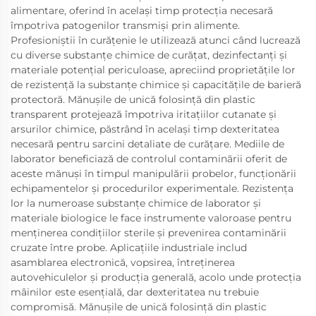
alimentare, oferind în același timp protecția necesară
împotriva patogenilor transmiși prin alimente.
Profesioniștii în curățenie le utilizează atunci când lucrează
cu diverse substanțe chimice de curățat, dezinfectanți și
materiale potențial periculoase, apreciind proprietățile lor
de rezistență la substanțe chimice și capacitățile de barieră
protectoră. Mănușile de unică folosință din plastic
transparent protejează împotriva iritațiilor cutanate și
arsurilor chimice, păstrând în același timp dexteritatea
necesară pentru sarcini detaliate de curățare. Mediile de
laborator beneficiază de controlul contaminării oferit de
aceste mănuși în timpul manipulării probelor, funcționării
echipamentelor și procedurilor experimentale. Rezistența
lor la numeroase substanțe chimice de laborator și
materiale biologice le face instrumente valoroase pentru
menținerea condițiilor sterile și prevenirea contaminării
cruzate între probe. Aplicațiile industriale includ
asamblarea electronică, vopsirea, întreținerea
autovehiculelor și producția generală, acolo unde protecția
mâinilor este esențială, dar dexteritatea nu trebuie
compromisă. Mănușile de unică folosință din plastic