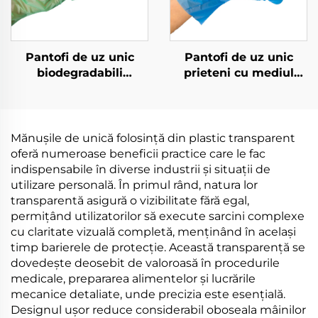
Pantofi de uz unic
Pantofi de uz unic
biodegradabili
prieteni cu mediul
Biodegradabili și
înconjurător
compostați din
Biodegradabili și
materiale PLA PBAT
compostați din
amido de porumb
materiale PLA PBAT
Mănușile de unică folosință din plastic transparent
amido de porumb
oferă numeroase beneficii practice care le fac
indispensabile în diverse industrii și situații de
utilizare personală. În primul rând, natura lor
transparentă asigură o vizibilitate fără egal,
permițând utilizatorilor să execute sarcini complexe
cu claritate vizuală completă, menținând în același
timp barierele de protecție. Această transparență se
dovedește deosebit de valoroasă în procedurile
medicale, prepararea alimentelor și lucrările
mecanice detaliate, unde precizia este esențială.
Designul ușor reduce considerabil oboseala mâinilor