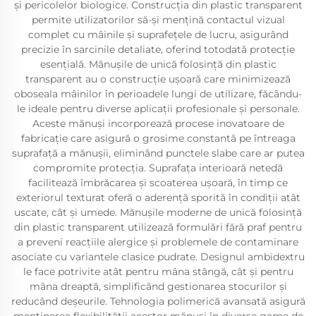
și pericolelor biologice. Construcția din plastic transparent
permite utilizatorilor să-și mențină contactul vizual
complet cu mâinile și suprafețele de lucru, asigurând
precizie în sarcinile detaliate, oferind totodată protecție
esențială. Mănușile de unică folosință din plastic
transparent au o construcție ușoară care minimizează
oboseala mâinilor în perioadele lungi de utilizare, făcându-
le ideale pentru diverse aplicații profesionale și personale.
Aceste mănuși incorporează procese inovatoare de
fabricație care asigură o grosime constantă pe întreaga
suprafață a mănușii, eliminând punctele slabe care ar putea
compromite protecția. Suprafața interioară netedă
facilitează îmbrăcarea și scoaterea ușoară, în timp ce
exteriorul texturat oferă o aderență sporită în condiții atât
uscate, cât și umede. Mănușile moderne de unică folosință
din plastic transparent utilizează formulări fără praf pentru
a preveni reacțiile alergice și problemele de contaminare
asociate cu variantele clasice pudrate. Designul ambidextru
le face potrivite atât pentru mâna stângă, cât și pentru
mâna dreaptă, simplificând gestionarea stocurilor și
reducând deșeurile. Tehnologia polimerică avansată asigură