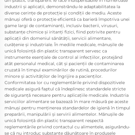
din plastic transparent le face indispensabile în numeroase
industrii și aplicații, demonstrându-le adaptabilitatea la
diverse cerințe de protecție și condiții de mediu. Aceste
mănuși oferă o protecție eficientă ca barieră împotriva unei
game largi de contaminanți, inclusiv bacterii, virusuri,
substanțe chimice și iritanți fizici, fiind potrivite pentru
aplicații din domeniul sănătății, servicii alimentare,
curățenie și industriale. În mediile medicale, mănușile de
unică folosință din plastic transparent servesc ca
instrumente esențiale de control al infecțiilor, protejând
atât personalul medical, cât și pacienții de contaminarea
cruzată în timpul examinărilor de rutină, procedurilor
minore și activităților de îngrijire a pacienților.
Conformitatea lor cu reglementările privind dispozitivele
medicale asigură faptul că îndeplinesc standardele stricte
de siguranță necesare pentru aplicațiile medicale. Industria
serviciilor alimentare se bazează în mare măsură pe aceste
mănuși pentru menținerea standardelor de igienă în timpul
preparării, manipulării și servirii alimentelor. Mănușile de
unică folosință din plastic transparent respectă
reglementările privind contactul cu alimentele, asigurându-
se că nu introduc substanțe dăunătoare în produsele