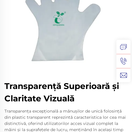
Transparență Superioară și
Claritate Vizuală
Transparența excepțională a mănușilor de unică folosință
din plastic transparent reprezintă caracteristica lor cea mai
distinctivă, oferind utilizatorilor acces vizual complet la
mâini și la suprafețele de lucru, menținând în același timp