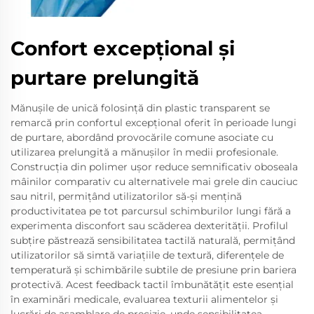
Confort excepțional și
purtare prelungită
Mănușile de unică folosință din plastic transparent se
remarcă prin confortul excepțional oferit în perioade lungi
de purtare, abordând provocările comune asociate cu
utilizarea prelungită a mănușilor în medii profesionale.
Construcția din polimer ușor reduce semnificativ oboseala
mâinilor comparativ cu alternativele mai grele din cauciuc
sau nitril, permițând utilizatorilor să-și mențină
productivitatea pe tot parcursul schimburilor lungi fără a
experimenta disconfort sau scăderea dexterității. Profilul
subțire păstrează sensibilitatea tactilă naturală, permițând
utilizatorilor să simtă variațiile de textură, diferențele de
temperatură și schimbările subtile de presiune prin bariera
protectivă. Acest feedback tactil îmbunătățit este esențial
în examinări medicale, evaluarea texturii alimentelor și
lucrări de asamblare de precizie, unde sensibilitatea