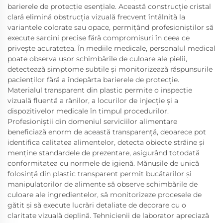
barierele de protecție esențiale. Această construcție cristal
clară elimină obstrucția vizuală frecvent întâlnită la
variantele colorate sau opace, permițând profesioniștilor să
execute sarcini precise fără compromisuri în ceea ce
privește acuratețea. În mediile medicale, personalul medical
poate observa ușor schimbările de culoare ale pielii,
detectează simptome subtile și monitorizează răspunsurile
pacienților fără a îndepărta barierele de protecție.
Materialul transparent din plastic permite o inspecție
vizuală fluentă a rănilor, a locurilor de injecție și a
dispozitivelor medicale în timpul procedurilor.
Profesioniștii din domeniul serviciilor alimentare
beneficiază enorm de această transparență, deoarece pot
identifica calitatea alimentelor, detecta obiecte străine și
menține standardele de prezentare, asigurând totodată
conformitatea cu normele de igienă. Mănușile de unică
folosință din plastic transparent permit bucătarilor și
manipulatorilor de alimente să observe schimbările de
culoare ale ingredientelor, să monitorizeze procesele de
gătit și să execute lucrări detaliate de decorare cu o
claritate vizuală deplină. Tehnicienii de laborator apreciază