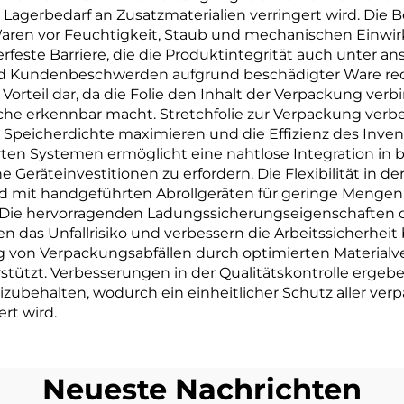
Lagerbedarf an Zusatzmaterialien verringert wird. Die
Waren vor Feuchtigkeit, Staub und mechanischen Einw
tterfeste Barriere, die die Produktintegrität auch unt
nd Kundenbeschwerden aufgrund beschädigter Ware red
 Vorteil dar, da die Folie den Inhalt der Verpackung ver
he erkennbar macht. Stretchfolie zur Verpackung verbes
die Speicherdichte maximieren und die Effizienz des In
erten Systemen ermöglicht eine nahtlose Integration i
e Geräteinvestitionen zu erfordern. Die Flexibilität in
end mit handgeführten Abrollgeräten für geringe Mengen
Die hervorragenden Ladungssicherungseigenschaften de
n das Unfallrisiko und verbessern die Arbeitssicherhei
ng von Verpackungsabfällen durch optimierten Materialve
ützt. Verbesserungen in der Qualitätskontrolle ergeben 
ehalten, wodurch ein einheitlicher Schutz aller verpa
rt wird.
Neueste Nachrichten