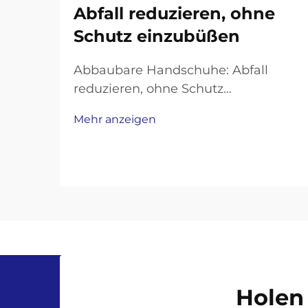
Abfall reduzieren, ohne
Schutz einzubüßen
Abbaubare Handschuhe: Abfall
reduzieren, ohne Schutz
einzubüßen. In Branchen wie der
Mehr anzeigen
Gesundheitsversorgung oder dem
Lebensmittelgewerbe sind
Einweghandschuhe unverzichtbar
für Hygiene und Sicherheit.
Allerdings bestehen herkömmliche
Handschuhe aus nicht biologisch
abbaubaren Kunststoffen wie ...
Holen 