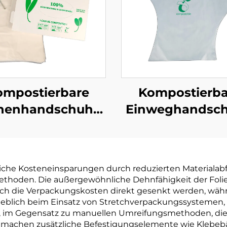
ompostierbare
Kompostierba
henhandschuhe,
Einweghandsc
ogisch abbaubar
Biologisch abb
mpostierbar aus
& kompostierba
PBAT Maisstärke
PLA PBAT Maiss
liche Kosteneinsparungen durch reduzierten Materialabfa
Material
Material
hoden. Die außergewöhnliche Dehnfähigkeit der Folie
ch die Verpackungskosten direkt gesenkt werden, währ
t erheblich beim Einsatz von Stretchverpackungssysteme
 im Gegensatz zu manuellen Umreifungsmethoden, die
ie machen zusätzliche Befestigungselemente wie Klebe