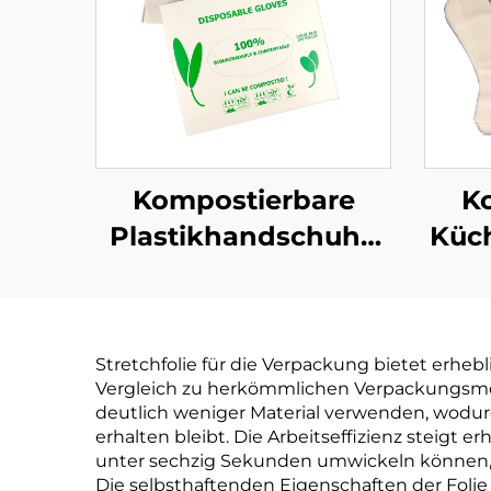
Kompostierbare
K
Plastikhandschuhe
Küc
Biologisch abbaubar
biol
& kompostierbar aus
& ko
PLA PBAT Maisstärke
PLA 
Stretchfolie für die Verpackung bietet erheb
Material
Vergleich zu herkömmlichen Verpackungsmet
deutlich weniger Material verwenden, wodur
erhalten bleibt. Die Arbeitseffizienz steig
unter sechzig Sekunden umwickeln können,
Die selbsthaftenden Eigenschaften der Fol