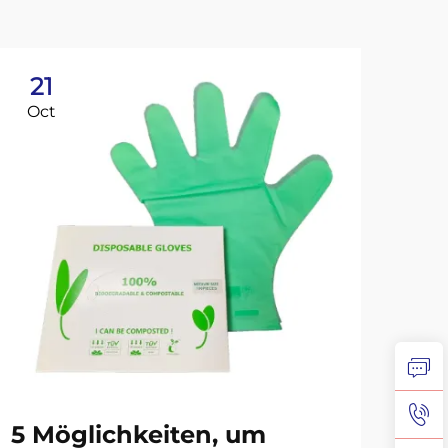
21
2
Oct
No
5 Möglichkeiten, um
Si