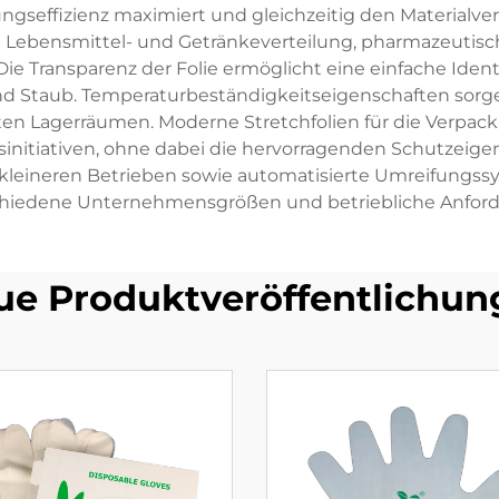
ngseffizienz maximiert und gleichzeitig den Materialv
e Lebensmittel- und Getränkeverteilung, pharmazeutisch
 Transparenz der Folie ermöglicht eine einfache Identi
und Staub. Temperaturbeständigkeitseigenschaften sorgen
n Lagerräumen. Moderne Stretchfolien für die Verpack
sinitiativen, ohne dabei die hervorragenden Schutzeig
leineren Betrieben sowie automatisierte Umreifungss
chiedene Unternehmensgrößen und betriebliche Anford
ue Produktveröffentlichun