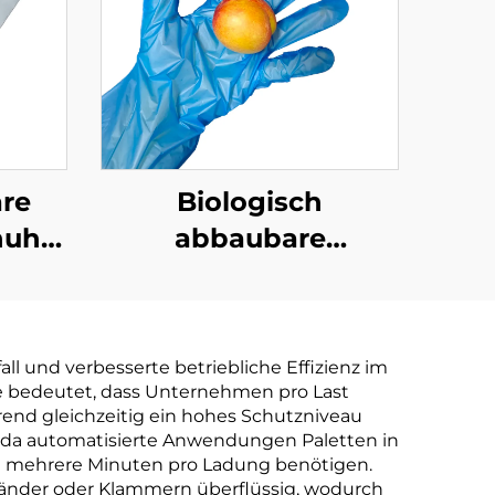
re
Biologisch
huhe
abbaubare
aubar
Handschuhe
r aus
biologisch abbaubar
tärke
& kompostierbar aus
ll und verbesserte betriebliche Effizienz im
PLA PBAT Maisstärke
 bedeutet, dass Unternehmen pro Last
Material
end gleichzeitig ein hohes Schutzniveau
n, da automatisierte Anwendungen Paletten in
 mehrere Minuten pro Ladung benötigen.
bänder oder Klammern überflüssig, wodurch