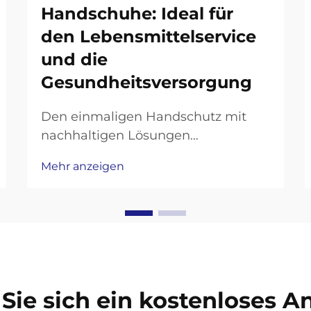
Handschuhe: Ideal für
den Lebensmittelservice
und die
Gesundheitsversorgung
Den einmaligen Handschutz mit
nachhaltigen Lösungen
revolutionieren. Das wachsende
Mehr anzeigen
Umweltbewusstsein in
professionellen Bereichen hat eine
bemerkenswerte Hinwendung zu
nachhaltigen Alternativen bei
alltäglichen Verbrauchsmaterialien
ausgelöst. Kompostierbare
Handschuhe stellen eine ... dar
Sie sich ein kostenloses 