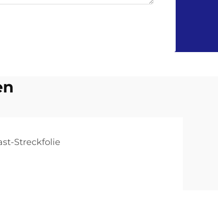
en
ast-Streckfolie