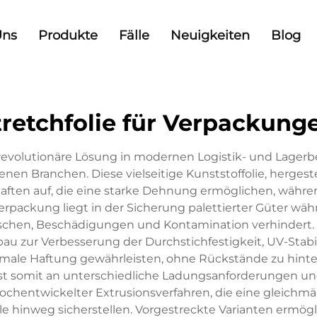
Uns
Produkte
Fälle
Neuigkeiten
Blog
tretchfolie für Verpackung
ne revolutionäre Lösung in modernen Logistik- und Lage
en Branchen. Diese vielseitige Kunststoffolie, hergeste
ten auf, die eine starke Dehnung ermöglichen, während 
 Verpackung liegt in der Sicherung palettierter Güter w
tschen, Beschädigungen und Kontamination verhindert. 
 zur Verbesserung der Durchstichfestigkeit, UV-Stabi
imale Haftung gewährleisten, ohne Rückstände zu hinterla
st somit an unterschiedliche Ladungsanforderungen u
s hochentwickelter Extrusionsverfahren, die eine gleich
le hinweg sicherstellen. Vorgestreckte Varianten ermög