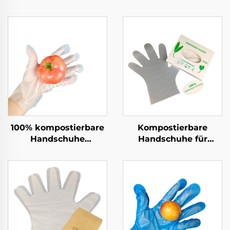
100% kompostierbare
Kompostierbare
Handschuhe
Handschuhe für
Biologisch abbaubar &
Lebensmittelzubereitun
kompostierbar aus
Biologisch abbaubar &
PLA PBAT Maisstärke-
Kompostierbar aus
Material
PLA PBAT Maisstärke
Material