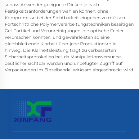
sodass Anwender geeignete Dicken je nach
Festigkeitsanforderungen wählen können, ohne
Kompromisse bei der Sichtbarkeit eingehen zu müssen.
Fortschrittliche Polymerverarbeitungstechniken beseitigen
Gel-Partikel und Verunreinigungen, die optische Fehler
verursachen könnten, und gewährleisten so eine
gleichbleibende Klarheit über jede Produktionsrolle
hinweg. Die Klarheitsleistung trägt zu verbesserten
Sicherheitsprotokollen bei, da Manipulationsversuche
deutlicher sichtbar werden und unbefugter Zugriff auf
Verpackungen im Einzelhandel wirksam abgeschreckt wird.