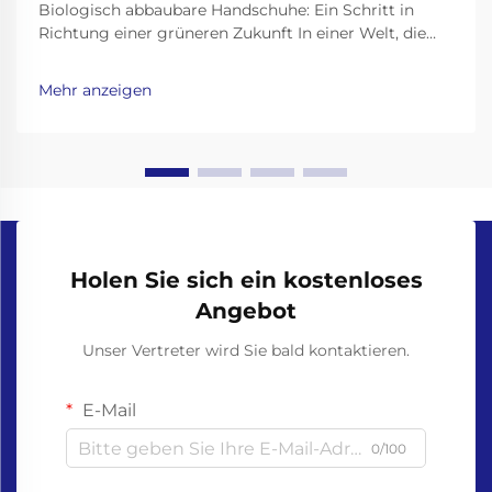
Biologisch abbaubare Handschuhe: Ein Schritt in
Richtung einer grüneren Zukunft In einer Welt, die
sich mit Plastikverschmutzung befaßt, ist es
wichtiger denn je, umweltfreundliche Alternativen zu
Mehr anzeigen
Alltagsprodukten zu finden. Einweghandschuhe, weit
verbreitet im Gesundheitswesen, im
Lebensmittelwesen,...
Holen Sie sich ein kostenloses
Angebot
Unser Vertreter wird Sie bald kontaktieren.
E-Mail
0/100