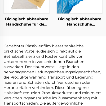
Biologisch abbaubare
Biologisch abbaubare
Handschuhe für den
Handschuhe
Lebensmitteldienst,
biologisch abbaubar &
kompostierbar aus
kompostierbar aus
PLA PBAT Maisstärke
PLA PBAT Maisstärke
Material
Material
Gedehnter Blasfolienfilm bietet zahlreiche
praktische Vorteile, die sich direkt auf die
Betriebseffizienz und Kostenkontrolle von
Unternehmen in verschiedenen Branchen
auswirken. Der Hauptvorteil liegt in den
hervorragenden Ladungssicherungseigenschaften,
die Produkte während Transport und Lagerung
fixieren und Schäden durch Verrutschen oder
Herunterfallen verhindern. Diese überlegene
Haltekraft reduziert Produktverluste und minimiert
Versicherungsansprüche im Zusammenhang mit
Transportschäden. Die außergewöhnliche