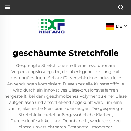
DE
geschäumte Stretchfolie
Gesprengte Stretchfolie stellt eine revolutionäre
Verpackungslösung dar, die überlegene Leistung mit
kostengünstigem Schutz für verschiedene industrielle
Anwendungen kombiniert. Diese spezielle Kunststofffolie
wird durch ein innovatives Blasextrusionsverfahren
hergestellt, bei dem geschmolzenes Polymer zu einer Blase
aufgeblasen und anschließend abgekühlt wird, um eine
dünne, elastische Membran zu erzeugen. Die gesprengte
Stretchfolie bietet außergewöhnliche Klarheit,
Durchstichfestigkeit und Dehnbarkeit, wodurch sie zu
einem unverzichtbaren Bestandteil moderner