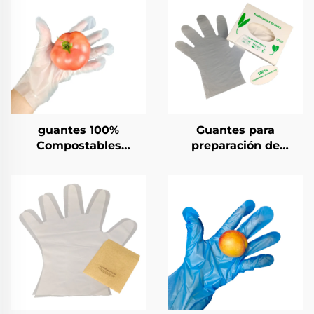
guantes 100%
Guantes para
Compostables
preparación de
Biodegradables y
alimentos
Compostables Hechos
compostables
de Material PLA PBAT
Biodegradables y
almidón de maíz
Compostables de
material PLA PBAT
almidón de maíz