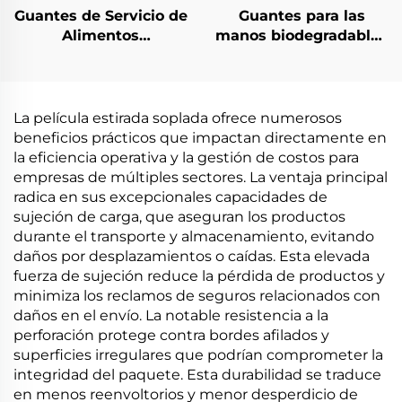
Guantes de Servicio de
Guantes para las
Alimentos
manos biodegradables
Compostables
biodegradables y
Biodegradables y
compostables de
Compostables Hechos
material de PLA PBAT
de Material de PLA
almidón de maíz
La película estirada soplada ofrece numerosos
PBAT almidón de maíz
beneficios prácticos que impactan directamente en
la eficiencia operativa y la gestión de costos para
empresas de múltiples sectores. La ventaja principal
radica en sus excepcionales capacidades de
sujeción de carga, que aseguran los productos
durante el transporte y almacenamiento, evitando
daños por desplazamientos o caídas. Esta elevada
fuerza de sujeción reduce la pérdida de productos y
minimiza los reclamos de seguros relacionados con
daños en el envío. La notable resistencia a la
perforación protege contra bordes afilados y
superficies irregulares que podrían comprometer la
integridad del paquete. Esta durabilidad se traduce
en menos reenvoltorios y menor desperdicio de