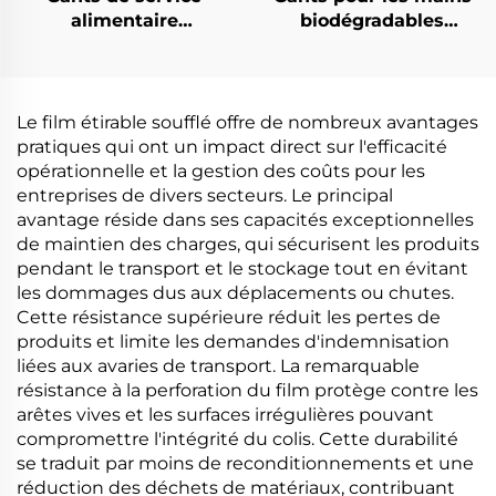
alimentaire
biodégradables
compostables
biodégradables et
biodégradables et
compostables en PLA
compostables en PLA
PBAT amidon de maïs
PBAT amidon de maïs
Le film étirable soufflé offre de nombreux avantages
pratiques qui ont un impact direct sur l'efficacité
opérationnelle et la gestion des coûts pour les
entreprises de divers secteurs. Le principal
avantage réside dans ses capacités exceptionnelles
de maintien des charges, qui sécurisent les produits
pendant le transport et le stockage tout en évitant
les dommages dus aux déplacements ou chutes.
Cette résistance supérieure réduit les pertes de
produits et limite les demandes d'indemnisation
liées aux avaries de transport. La remarquable
résistance à la perforation du film protège contre les
arêtes vives et les surfaces irrégulières pouvant
compromettre l'intégrité du colis. Cette durabilité
se traduit par moins de reconditionnements et une
réduction des déchets de matériaux, contribuant