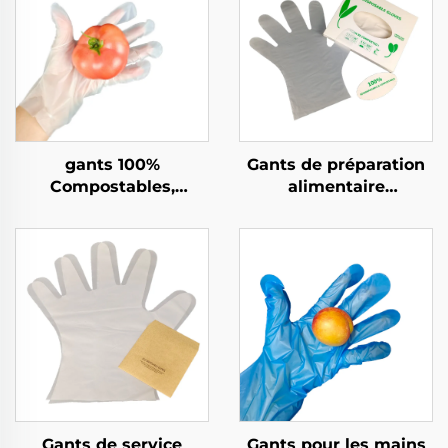
gants 100%
Gants de préparation
Compostables,
alimentaire
Biodégradables et
compostables
Compostables en PLA
biodégradables et
PBAT Amidon de Maïs
compostables en PLA
PBAT amidon de maïs
Gants de service
Gants pour les mains