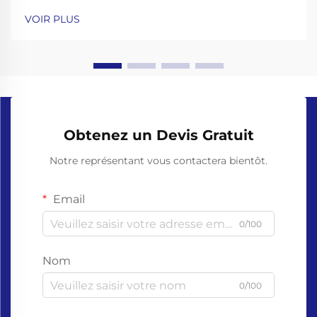
usage unique sont essentiels pour l'hygiène et la
VOIR PLUS
sécurité. Cependant, les gants traditionnels fabriqués
en plastiques non biodégradables comme le ...
Obtenez un Devis Gratuit
Notre représentant vous contactera bientôt.
Email
0/100
Nom
0/100