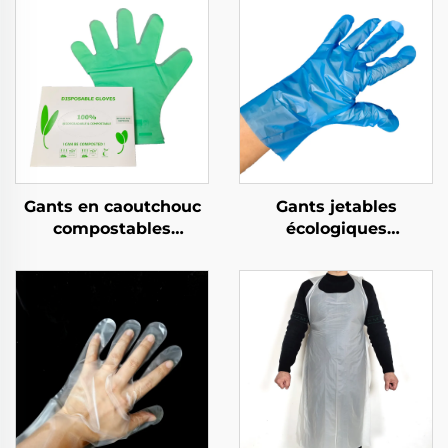
Gants en caoutchouc
Gants jetables
compostables
écologiques
biodégradables et
biodégradables et
compostables en PLA
compostables en PLA
PBAT amidon de maïs
PBAT amidon de maïs