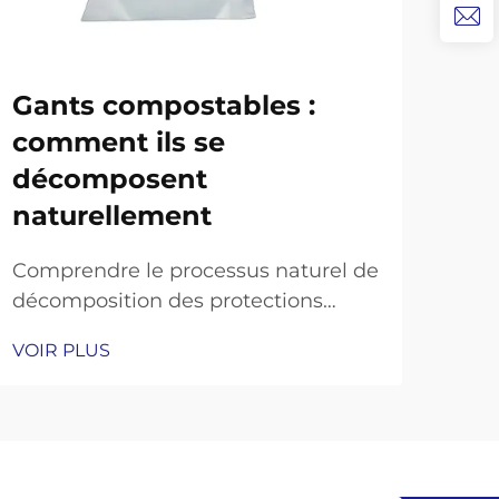
Gants compostables :
Ga
comment ils se
ch
décomposent
re
naturellement
Le s
une
Comprendre le processus naturel de
des 
décomposition des protections
VOI
res
manuelles écologiques Alors que la
VOIR PLUS
plus
prise de conscience
aux 
environnementale continue
Par
d'influencer nos choix en matière
sign
d'équipements de protection
gan
individuelle, les gants compostables