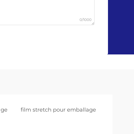
0/1000
age
film stretch pour emballage