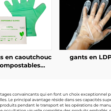
s en caoutchouc
gants en LD
ompostables
dégradables et
mpostables en
PBAT amidon de
ntages convaincants qui en font un choix exceptionnel po
maïs
lles. Le principal avantage réside dans ses capacités su
oduits pendant le transport et les opérations de manu
une occultation visuelle complète des produits emballés,