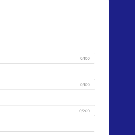
sont apparus comme une solution
révolutionnaire face à
l'augmentation...
0/100
0/100
0/200