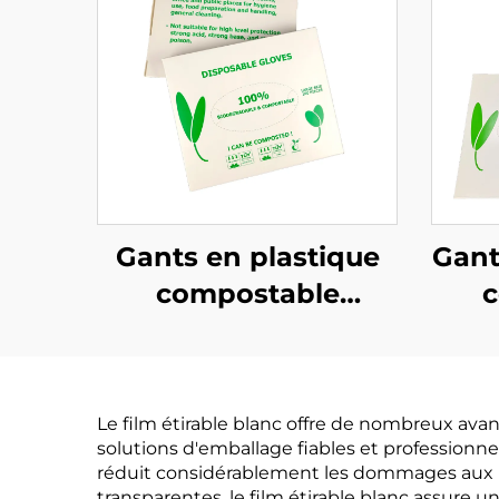
Gants en plastique
Gant
compostable
c
biodégradable et
bio
compostable en PLA
co
PBAT amidon de
PLA 
Le film étirable blanc offre de nombreux ava
maïs
solutions d'emballage fiables et professionne
réduit considérablement les dommages aux pr
transparentes, le film étirable blanc assure 