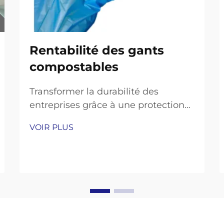
Rentabilité des gants
compostables
Transformer la durabilité des
entreprises grâce à une protection
des mains respectueuse de
VOIR PLUS
l'environnement. Dans le contexte
actuel, marqué par une prise de
conscience environnementale
croissante, le passage à des
pratiques opérationnelles durables
n'est plus seulement une tendance
– c'est une nécessité. Parmi les vari...