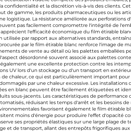
a confidentialité et la discrétion vis-à-vis des clients. C
aut de gamme, les produits pharmaceutiques ou les art
e logistique. La résistance améliorée aux perforations d'
 peuvent pas facilement compromettre l'intégrité de l'e
s apprécient l'efficacité économique du film étirable bla
 utilisée par rapport aux alternatives standards, entraîn
rocurée par le film étirable blanc renforce l'image de ma
nements de vente au détail où les palettes emballées p
l'aspect désordonné souvent associé aux palettes conte
re également une excellente protection contre les intemp
ayons UV lors d'un stockage ou d'un transport en extérieur
de chaleur, ce qui est particulièrement important pour l
ommagés par une chaleur excessive. Les installations d
ées en blanc peuvent être facilement étiquetées et ident
roduits sous-jacents. Les caractéristiques de performance
omatisés, réduisant les temps d'arrêt et les besoins de 
nvironnementales favorisent également le film étirable 
itent moins d'énergie pour produire l'effet d'opacité c
conserve ses propriétés élastiques sur une large plage d
e et de transport, allant des entrepôts frigorifiques a