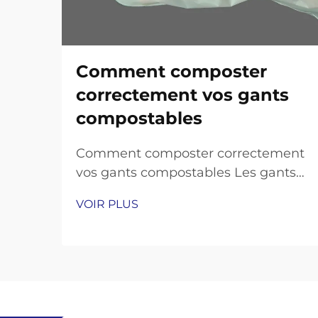
Comment composter
correctement vos gants
compostables
Comment composter correctement
vos gants compostables Les gants
compostables constituent une
VOIR PLUS
alternative durable aux gants en
plastique à usage unique, conçus
pour se décomposer naturellement
en terreau riche en nutriments.
Cependant, pour garantir leur
décomposition correcte, il est