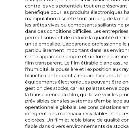
contre les vols potentiels tout en préservant l
bénéfique pour les produits électroniques h
manipulation discrète tout au long de la chaîn
les arêtes vives ou composants saillants ne
dans des conditions difficiles. Les entreprise
permet souvent de réduire la quantité de film
unité emballée. L'apparence professionnelle p
particulièrement important dans les environ
Cette apparence propre et uniforme élimine 
film transparent. Le film étirable blanc assu
l'humidité, la poussière et l'exposition aux r
blanche contribuent à réduire l'accumulation 
équipements électroniques pouvant être end
gestion des stocks, car les palettes envelopp
la transparence du film, qui laisse voir les p
prévisibles dans les systèmes d'emballage aut
opérationnelle globale. Les considérations e
intègrent des matériaux recyclables et nécess
colorées. Un film étirable blanc de qualité 
fiable dans divers environnements de stockag