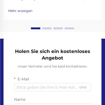
sich mit Plastikverschmutzung befaßt, ist es
wichtiger denn je, umweltfreundliche Alternativen zu
Mehr anzeigen
Alltagsprodukten zu finden. Einweghandschuhe, weit
verbreitet im Gesundheitswesen, im
Lebensmittelwesen,...
Holen Sie sich ein kostenloses
Angebot
Unser Vertreter wird Sie bald kontaktieren.
E-Mail
0/100
Name