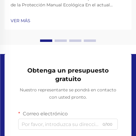
de la Protección Manual Ecológica En el actual
entorno empresarial consciente del medio ambiente,
el cambio hacia prácticas operativas sostenibles se ha
VER MÁS
convertido en algo más que una tendencia: es una
necesidad. Entre las vari...
Obtenga un presupuesto
gratuito
Nuestro representante se pondrá en contacto
con usted pronto.
Correo electrónico
0/100