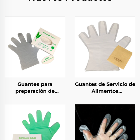
Guantes para
Guantes de Servicio de
preparación de
Alimentos
alimentos
Compostables
compostables
Biodegradables y
Biodegradables y
Compostables Hechos
Compostables de
de Material de PLA
material PLA PBAT
PBAT almidón de maíz
almidón de maíz