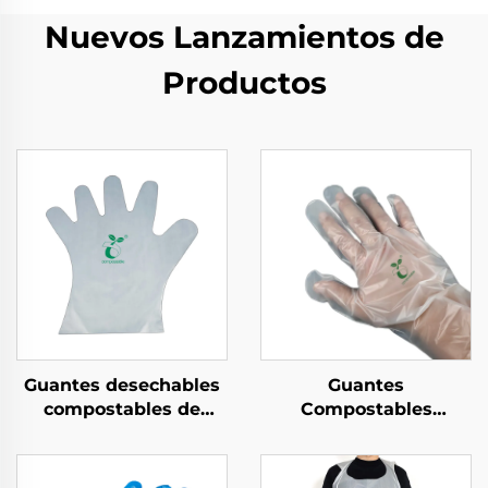
Nuevos Lanzamientos de
Productos
Guantes desechables
Guantes
compostables de
Compostables
material
Biodegradables de
biodegradable y
Material PLA PBAT de
compostable PLA
Almidón de Maíz