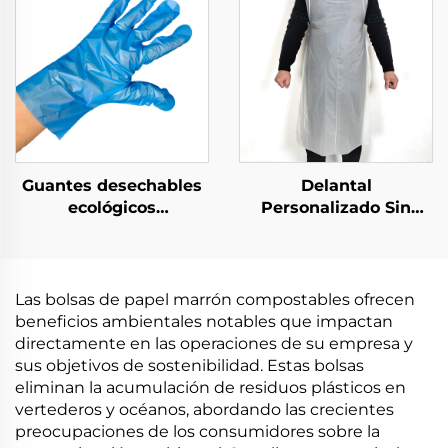
PBAT almidón de maíz
Biodegradable &
Compostable
Guantes desechables
Delantal
ecológicos
Personalizado Sin
biodegradables y
Cordones Blanco
compostables de
Delantales de
material de PLA PBAT
Polietileno
almidón de maíz
Las bolsas de papel marrón compostables ofrecen
beneficios ambientales notables que impactan
directamente en las operaciones de su empresa y
sus objetivos de sostenibilidad. Estas bolsas
eliminan la acumulación de residuos plásticos en
vertederos y océanos, abordando las crecientes
preocupaciones de los consumidores sobre la