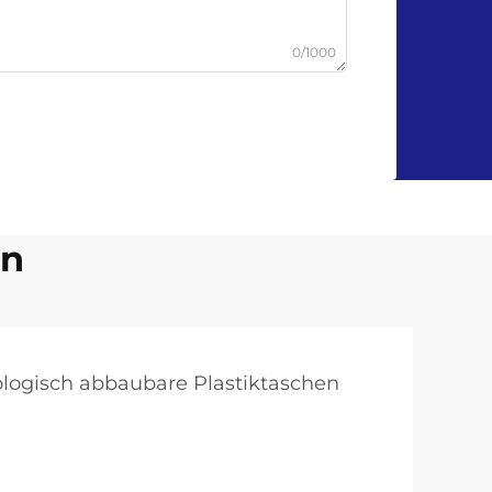
0/1000
en
ologisch abbaubare Plastiktaschen