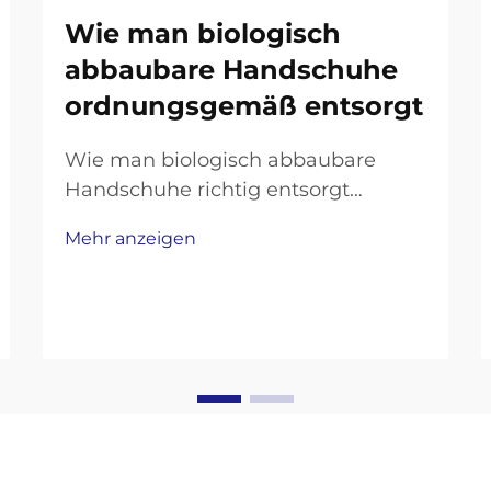
Wie man biologisch
abbaubare Handschuhe
ordnungsgemäß entsorgt
Wie man biologisch abbaubare
Handschuhe richtig entsorgt
Biologisch abbaubare Handschuhe
Mehr anzeigen
sind eine beliebte
umweltfreundliche Wahl, die
einmalig verwendet werden kann
und gleichzeitig natürlich abbaubar
ist. Aber ihre Umweltvorteile
funktionieren nur, wenn man sie
richtig entsorgt...