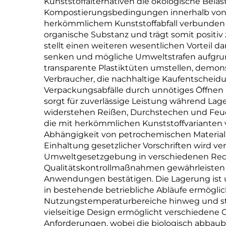
Kunststoffalternativen die ökologische Bela
Kompostierungsbedingungen innerhalb von 9
herkömmlichem Kunststoffabfall verbunden s
organische Substanz und trägt somit positiv
stellt einen weiteren wesentlichen Vorteil
senken und mögliche Umweltstrafen aufgrun
transparente Plastiktüten umstellen, demo
Verbraucher, die nachhaltige Kaufentscheidu
Verpackungsabfälle durch unnötiges Öffnen u
sorgt für zuverlässige Leistung während La
widerstehen Reißen, Durchstechen und Feu
die mit herkömmlichen Kunststoffvarianten v
Abhängigkeit von petrochemischen Materialie
Einhaltung gesetzlicher Vorschriften wird v
Umweltgesetzgebung in verschiedenen Rec
Qualitätskontrollmaßnahmen gewährleisten ko
Anwendungen bestätigen. Die Lagerung ist un
in bestehende betriebliche Abläufe ermöglich
Nutzungstemperaturbereiche hinweg und ste
vielseitige Design ermöglicht verschiedene
Anforderungen, wobei die biologisch abbau