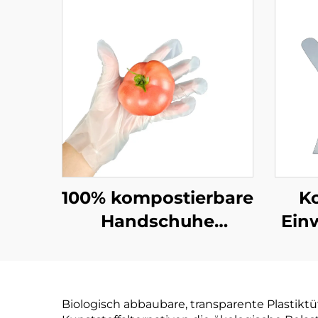
100% kompostierbare
K
Handschuhe
Ein
Biologisch abbaubar
Biol
& kompostierbar aus
& ko
PLA PBAT
PLA 
Biologisch abbaubare, transparente Plastik
Maisstärke-Material