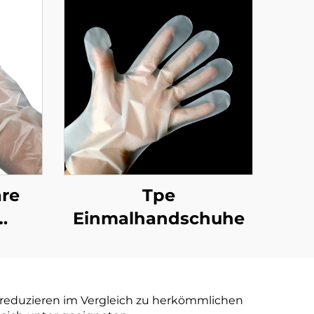
re
Tpe
Einmalhandschuhe
e
aubar
d reduzieren im Vergleich zu herkömmlichen
r aus