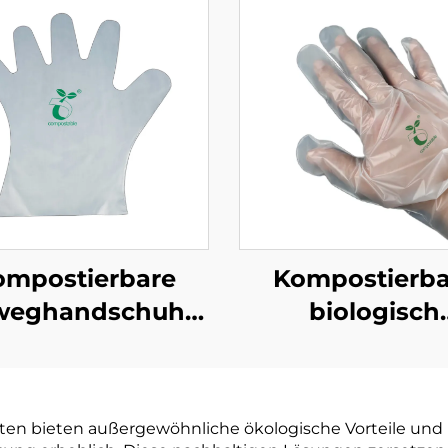
ompostierbare
Kompostierba
weghandschuhe
biologisch
ogisch abbaubar
abbaubare
mpostierbar aus
Handschuh
PBAT Maisstärke
Biologisch abb
tüten bieten außergewöhnliche ökologische Vorteile un
Material
& kompostierba