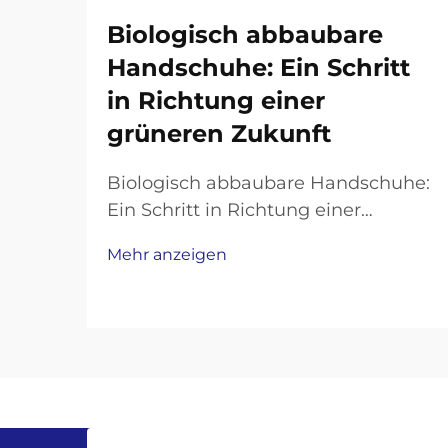
Biologisch abbaubare
Handschuhe: Ein Schritt
in Richtung einer
grüneren Zukunft
Biologisch abbaubare Handschuhe:
Ein Schritt in Richtung einer
grüneren Zukunft In einer Welt, die
Mehr anzeigen
sich mit Plastikverschmutzung
befaßt, ist es wichtiger denn je,
umweltfreundliche Alternativen zu
Alltagsprodukten zu finden.
Einweghandschuhe, weit verbreitet
im Gesundheitswesen, im
Lebensmittelwesen,...