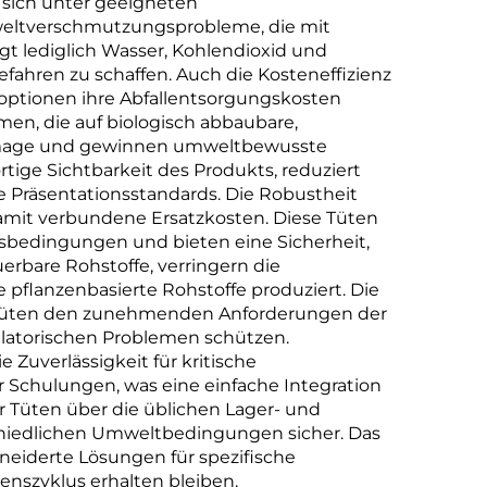
 sich unter geeigneten
tärke
weltverschmutzungsprobleme, die mit
t lediglich Wasser, Kohlendioxid und
fahren zu schaffen. Auch die Kosteneffizienz
optionen ihre Abfallentsorgungskosten
n, die auf biologisch abbaubare,
enimage und gewinnen umweltbewusste
tige Sichtbarkeit des Produkts, reduziert
e Präsentationsstandards. Die Robustheit
amit verbundene Ersatzkosten. Diese Tüten
bedingungen und bieten eine Sicherheit,
erbare Rohstoffe, verringern die
 pflanzenbasierte Rohstoffe produziert. Die
stiktüten den zunehmenden Anforderungen der
atorischen Problemen schützen.
Zuverlässigkeit für kritische
r Schulungen, was eine einfache Integration
er Tüten über die üblichen Lager- und
chiedlichen Umweltbedingungen sicher. Das
eiderte Lösungen für spezifische
nszyklus erhalten bleiben.