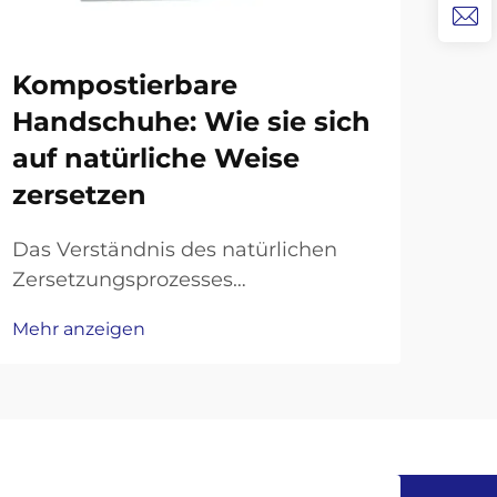
Kompostierbare
Si
Handschuhe: Wie sie sich
Ei
auf natürliche Weise
erk
zersetzen
Gru
Sch
Das Verständnis des natürlichen
und
Zersetzungsprozesses
Mehr
Lan
umweltfreundlicher
Mehr anzeigen
Sch
Handschutzprodukte. Da das
ver
ökologische Bewusstsein weiterhin
Ein
unsere Entscheidungen bei der
unv
persönlichen Schutzausrüstung
zah
prägt, haben kompostierbare
sin
Handschuhe sich als revolutionäre