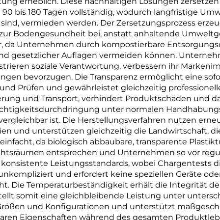
stung erheblich. Diese nachhaltigen Lösungen zersetzen
PLA PBAT Maiss
0 bis 180 Tagen vollständig, wodurch langfristige Um
ind, vermieden werden. Der Zersetzungsprozess erzeug
Material
 zur Bodengesundheit bei, anstatt anhaltende Umweltge
 dar, da Unternehmen durch kompostierbare Entsorgungs
d gesetzlicher Auflagen vermeiden können. Unternehme
nstrieren soziale Verantwortung, verbessern ihr Mark
ngen bevorzugen. Die Transparenz ermöglicht eine sofor
nd Prüfen und gewährleistet gleichzeitig professionell
gerung und Transport, verhindert Produktschäden und d
chtigkeitsdurchdringung unter normalen Handhabungs
ergleichbar ist. Die Herstellungsverfahren nutzen erneu
n und unterstützen gleichzeitig die Landwirtschaft, die
ereinfacht, da biologisch abbaubare, transparente Pla
htsräumen entsprechen und Unternehmen so vor regul
nsistente Leistungsstandards, wobei Chargentests die 
kompliziert und erfordert keine speziellen Geräte ode
t. Die Temperaturbeständigkeit erhält die Integrität d
llt somit eine gleichbleibende Leistung unter unters
 Größen und Konfigurationen und unterstützt maßgeschn
baren Eigenschaften während des gesamten Produktlebe