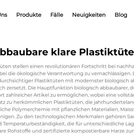
Uns
Produkte
Fälle
Neuigkeiten
Blog
bbaubare klare Plastiktüt
tüten stellen einen revolutionären Fortschritt bei nac
bei die ökologische Verantwortung zu vernachlässigen.
urchsichtiger Plastiktüten mit modernster biologisch a
ersetzt. Die Hauptfunktion biologisch abbaubarer, durch
 zahlreicher Artikel zu ermöglichen, wobei eine vollst
atz zu herkömmlichen Plastiktüten, die jahrhundertelan
liche Polymerchemie mit pflanzlichen Materialien, Maiss
nigen. Zu den technologischen Merkmalen gehören Sauer
 Temperaturbeständigkeit, die für unterschiedliche La
Rohstoffe und zertifizierte kompostierbare Harze zum 