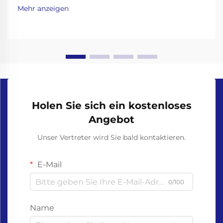
wichtiger denn je, umweltfreundliche Alternativen zu
Mehr anzeigen
Alltagsprodukten zu finden. Einweghandschuhe, weit
verbreitet im Gesundheitswesen, im
Lebensmittelwesen,...
Holen Sie sich ein kostenloses
Angebot
Unser Vertreter wird Sie bald kontaktieren.
E-Mail
0/100
Name