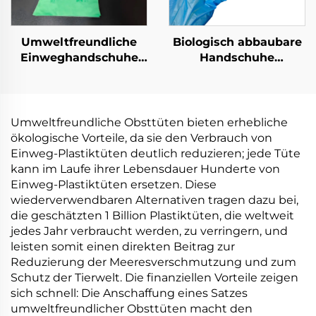
Umweltfreundliche
Biologisch abbaubare
Einweghandschuhe
Handschuhe
biologisch abbaubar &
biologisch abbaubar &
kompostierbar aus
kompostierbar aus
PLA PBAT Maisstärke
PLA PBAT Maisstärke
Material
Material
Umweltfreundliche Obsttüten bieten erhebliche
ökologische Vorteile, da sie den Verbrauch von
Einweg-Plastiktüten deutlich reduzieren; jede Tüte
kann im Laufe ihrer Lebensdauer Hunderte von
Einweg-Plastiktüten ersetzen. Diese
wiederverwendbaren Alternativen tragen dazu bei,
die geschätzten 1 Billion Plastiktüten, die weltweit
jedes Jahr verbraucht werden, zu verringern, und
leisten somit einen direkten Beitrag zur
Reduzierung der Meeresverschmutzung und zum
Schutz der Tierwelt. Die finanziellen Vorteile zeigen
sich schnell: Die Anschaffung eines Satzes
umweltfreundlicher Obsttüten macht den