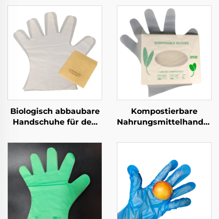
Biologisch abbaubare
Kompostierbare
Handschuhe für den
Nahrungsmittelhandsch
Lebensmitteldienst,
Biologisch abbaubar &
kompostierbar aus
kompostierbar aus
PLA PBAT Maisstärke
PLA PBAT Maisstärke
Material
Material