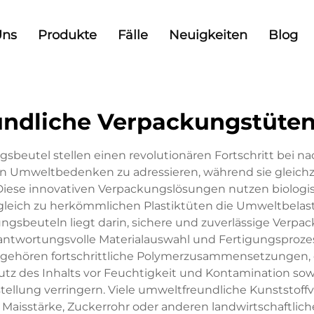
Uns
Produkte
Fälle
Neuigkeiten
Blog
ndliche Verpackungstüten 
beutel stellen einen revolutionären Fortschritt bei n
Umweltbedenken zu adressieren, während sie gleichzei
iese innovativen Verpackungslösungen nutzen biologisc
rgleich zu herkömmlichen Plastiktüten die Umweltbela
sbeuteln liegt darin, sichere und zuverlässige Verpac
antwortungsvolle Materialauswahl und Fertigungsprozes
ehören fortschrittliche Polymerzusammensetzungen, die
utz des Inhalts vor Feuchtigkeit und Kontamination sow
ellung verringern. Viele umweltfreundliche Kunststoff
e Maisstärke, Zuckerrohr oder anderen landwirtschaftli