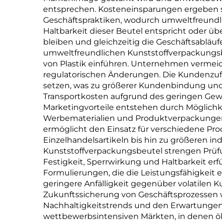
entsprechen. Kosteneinsparungen ergeben s
Geschäftspraktiken, wodurch umweltfreundlich
Haltbarkeit dieser Beutel entspricht oder ü
bleiben und gleichzeitig die Geschäftsabläufe
umweltfreundlichen Kunststoffverpackungsb
von Plastik einführen. Unternehmen vermeid
regulatorischen Änderungen. Die Kundenzuf
setzen, was zu größerer Kundenbindung und p
Transportkosten aufgrund des geringen Gewi
Marketingvorteile entstehen durch Möglich
Werbematerialien und Produktverpackungen 
ermöglicht den Einsatz für verschiedene Pro
Einzelhandelsartikeln bis hin zu größeren i
Kunststoffverpackungsbeutel strengen Prüfu
Festigkeit, Sperrwirkung und Haltbarkeit erf
Formulierungen, die die Leistungsfähigkeit 
geringere Anfälligkeit gegenüber volatilen 
Zukunftssicherung von Geschäftsprozessen w
Nachhaltigkeitstrends und den Erwartungen
wettbewerbsintensiven Märkten, in denen ök