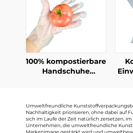
100% kompostierbare
K
Handschuhe
Ein
Biologisch abbaubar
Biol
& kompostierbar aus
& ko
PLA PBAT
PLA 
Umweltfreundliche Kunststoffverpackungsbeut
Maisstärke-Material
Nachhaltigkeit priorisieren, ohne dabei auf 
sich im Laufe der Zeit natürlich zersetzen, 
Unternehmen, die umweltfreundliche Kunst
Markenimage gestärkt wird und umweltbewu