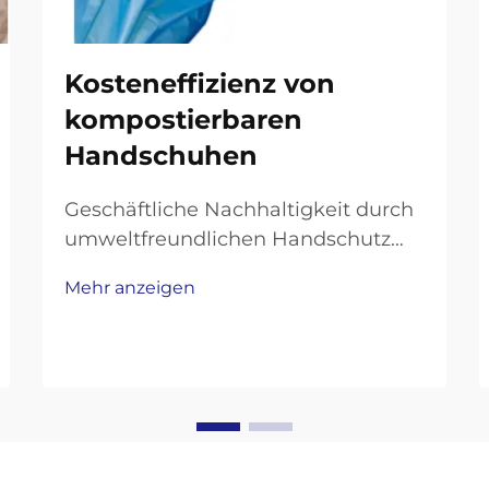
Kosteneffizienz von
kompostierbaren
Handschuhen
Geschäftliche Nachhaltigkeit durch
umweltfreundlichen Handschutz
transformieren. In der heutigen,
Mehr anzeigen
umweltbewussten Geschäftswelt ist
der Übergang zu nachhaltigen
Betriebspraktiken mehr als nur ein
Trend – er ist eine Notwendigkeit.
Unter den vielfältigen...