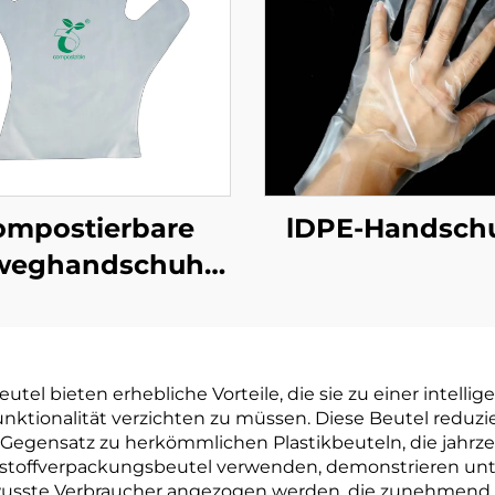
ompostierbare
lDPE-Handsch
weghandschuhe
ogisch abbaubar
mpostierbar aus
PBAT Maisstärke
el bieten erhebliche Vorteile, die sie zu einer intel
Material
Funktionalität verzichten zu müssen. Diese Beutel reduz
im Gegensatz zu herkömmlichen Plastikbeuteln, die jahr
stoffverpackungsbeutel verwenden, demonstrieren un
sste Verbraucher angezogen werden, die zunehmend B