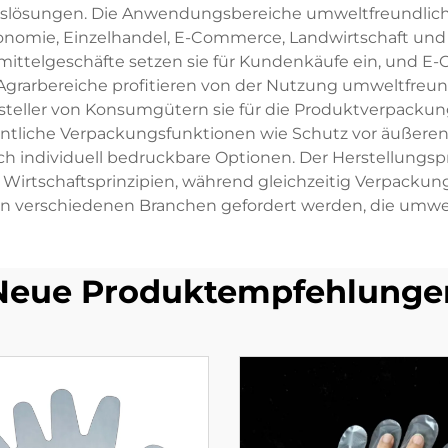
ngslösungen. Die Anwendungsbereiche umweltfreundlic
ronomie, Einzelhandel, E-Commerce, Landwirtschaft un
mittelgeschäfte setzen sie für Kundenkäufe ein, und 
Agrarbereiche profitieren von der Nutzung umweltfreund
steller von Konsumgütern sie für die Produktverpacku
tliche Verpackungsfunktionen wie Schutz vor äußeren E
h individuell bedruckbare Optionen. Der Herstellungsproz
re Wirtschaftsprinzipien, während gleichzeitig Verpackun
von verschiedenen Branchen gefordert werden, die umwel
Neue Produktempfehlunge