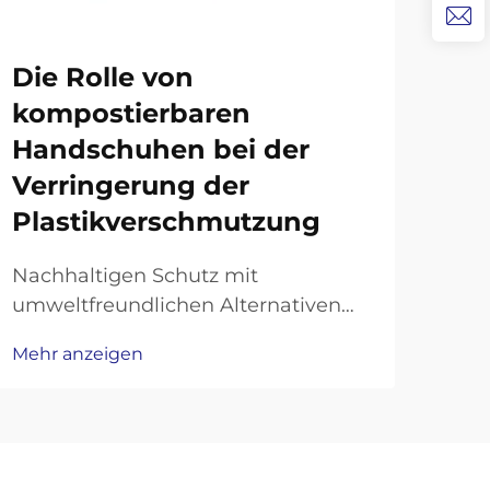
Die Rolle von
Si
kompostierbaren
Ha
Handschuhen bei der
bi
Verringerung der
Op
Plastikverschmutzung
Das
Umw
Nachhaltigen Schutz mit
Mar
umweltfreundlichen Alternativen
Mehr
übe
revolutionieren. Die globale
Mehr anzeigen
aus
Bewegung hin zu ökologischer
von
Nachhaltigkeit hat eine
viel
transformative Veränderung in der
syn
persönlichen Schutzausrüstung
kom
(PSA) ausgelöst, wobei