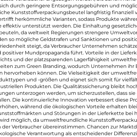
ich durch geringere Entsorgungsgebühren und mögliche
e Kunststoffverpackungsbeutel langfristig finanziell vor
bertrifft herkömmliche Varianten, sodass Produkte wäh
 effektiv unterstützt werden. Die Einhaltung gesetzlich
euteln, da weltweit Regierungen strengere Umweltvor
en so mögliche Geldstrafen und Sanktionen und position
riedenheit steigt, da Verbraucher Unternehmen schätze
ositiver Mundpropaganda führt. Vorteile in der Lieferk
chts und der platzsparenden Lagerfähigkeit umweltfre
keiten zum Green Branding, wodurch Unternehmen ihr 
hervorheben können. Die Vielseitigkeit der umweltfr
dukttypen und -größen und eignet sich somit für vielf
ndustriellen Produkten. Die Qualitätssicherung bleibt h
ngen unterzogen werden, um sicherzustellen, dass sie
üllen. Die kontinuierliche Innovation verbessert diese P
erhöhen, während die ökologischen Vorteile erhalten bl
Kunststoffmärkten und Störungen in der Lieferkette be
ird möglich, da umweltfreundliche Kunststoffverpackun
 der Verbraucher übereinstimmen. Chancen zur Marktdif
ologische Verantwortung als entscheidender Differenzi