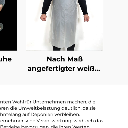
uhe
Nach Maß
angefertigter weißer
schulterloser
Schürze aus
Polyethylen-
ligenten Wahl für Unternehmen machen, die
Schürzen
ieren die Umweltbelastung deutlich, da sie
zehntelang auf Deponien verbleiben.
ternehmerische Verantwortung, wodurch das
etriebe bevorzugen, die ihren Werten