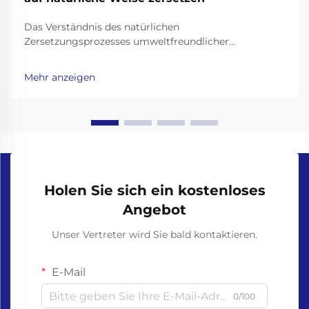
Das Verständnis des natürlichen
Zersetzungsprozesses umweltfreundlicher
Handschutzprodukte. Da das ökologische
Bewusstsein weiterhin unsere Entscheidungen bei
Mehr anzeigen
der persönlichen Schutzausrüstung prägt, haben
kompostierbare Handschuhe sich als revolutionäre
Lösung für die zunehmende...
Holen Sie sich ein kostenloses
Angebot
Unser Vertreter wird Sie bald kontaktieren.
E-Mail
0/100