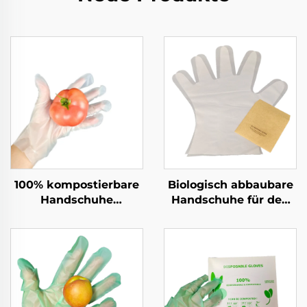
100% kompostierbare
Biologisch abbaubare
Handschuhe
Handschuhe für den
Biologisch abbaubar &
Lebensmitteldienst,
kompostierbar aus
kompostierbar aus
PLA PBAT Maisstärke-
PLA PBAT Maisstärke
Material
Material