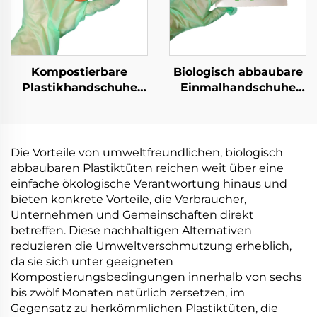
Kompostierbare
Biologisch abbaubare
Plastikhandschuhe
Einmalhandschuhe
Biologisch abbaubar &
Biologisch abbaubar &
kompostierbar aus
kompostierbar aus
PLA PBAT Maisstärke
PLA PBAT Maisstärke
Material
Material
Die Vorteile von umweltfreundlichen, biologisch
abbaubaren Plastiktüten reichen weit über eine
einfache ökologische Verantwortung hinaus und
bieten konkrete Vorteile, die Verbraucher,
Unternehmen und Gemeinschaften direkt
betreffen. Diese nachhaltigen Alternativen
reduzieren die Umweltverschmutzung erheblich,
da sie sich unter geeigneten
Kompostierungsbedingungen innerhalb von sechs
bis zwölf Monaten natürlich zersetzen, im
Gegensatz zu herkömmlichen Plastiktüten, die