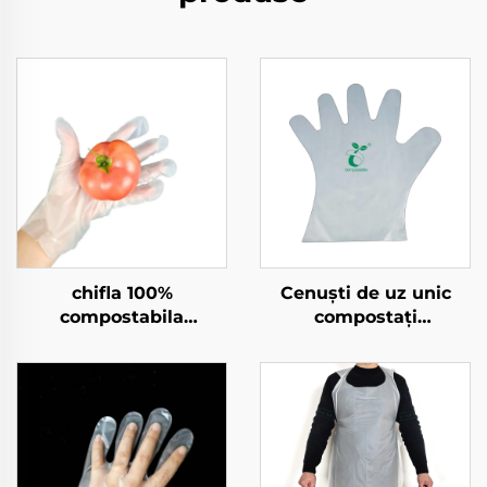
chifla 100%
Cenuști de uz unic
compostabila
compostați
Biodegradabilă și
Biodegradabil și
Compostabila din
compostabil din
material PLA PBAT
materiale PLA PBAT
amilorf
amilont