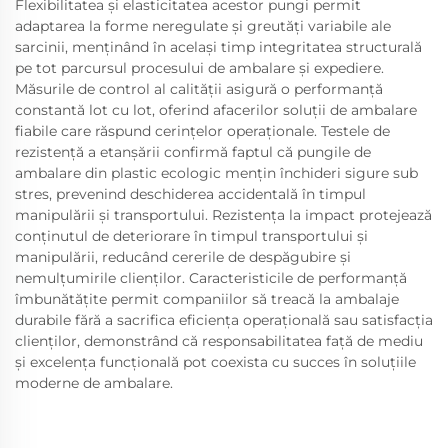
Flexibilitatea și elasticitatea acestor pungi permit
adaptarea la forme neregulate și greutăți variabile ale
sarcinii, menținând în același timp integritatea structurală
pe tot parcursul procesului de ambalare și expediere.
Măsurile de control al calității asigură o performanță
constantă lot cu lot, oferind afacerilor soluții de ambalare
fiabile care răspund cerințelor operaționale. Testele de
rezistență a etanșării confirmă faptul că pungile de
ambalare din plastic ecologic mențin închideri sigure sub
stres, prevenind deschiderea accidentală în timpul
manipulării și transportului. Rezistența la impact protejează
conținutul de deteriorare în timpul transportului și
manipulării, reducând cererile de despăgubire și
nemulțumirile clienților. Caracteristicile de performanță
îmbunătățite permit companiilor să treacă la ambalaje
durabile fără a sacrifica eficiența operațională sau satisfacția
clienților, demonstrând că responsabilitatea față de mediu
și excelența funcțională pot coexista cu succes în soluțiile
moderne de ambalare.