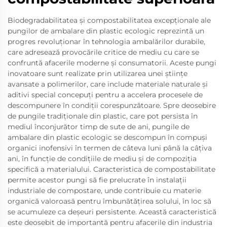
Biodegradabilitatea și compostabilitatea excepționale ale
pungilor de ambalare din plastic ecologic reprezintă un
progres revoluționar în tehnologia ambalărilor durabile,
care adresează provocările critice de mediu cu care se
confruntă afacerile moderne și consumatorii. Aceste pungi
inovatoare sunt realizate prin utilizarea unei științe
avansate a polimerilor, care include materiale naturale și
aditivi special concepuți pentru a accelera procesele de
descompunere în condiții corespunzătoare. Spre deosebire
de pungile tradiționale din plastic, care pot persista în
mediul înconjurător timp de sute de ani, pungile de
ambalare din plastic ecologic se descompun în compuși
organici inofensivi în termen de câteva luni până la câțiva
ani, în funcție de condițiile de mediu și de compoziția
specifică a materialului. Caracteristica de compostabilitate
permite acestor pungi să fie prelucrate în instalații
industriale de compostare, unde contribuie cu materie
organică valoroasă pentru îmbunătățirea solului, în loc să
se acumuleze ca deșeuri persistente. Această caracteristică
este deosebit de importantă pentru afacerile din industria