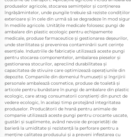
produselor agricole, stocarea semințelor și conținerea
îngrășămintelor, unde pungile trebuie să reziste condițiilor
exterioare și în cele din urmă să se degradeze în mod sigur
în mediile agricole. Unitățile medicale folosesc pungi de
ambalare din plastic ecologic pentru echipamente
medicale, produse farmaceutice și gestionarea deșeurilor,
unde sterilitatea și prevenirea contaminării sunt cerințe
esențiale. Industriile de fabricație utilizează aceste pungi
pentru stocarea componentelor, ambalarea pieselor și
gestionarea stocurilor, apreciind durabilitatea și
capacitatea de stivuire care optimizează operațiunile din
depozite. Companiile din domeniul frumuseții și îngrijirii
personale ambalează cosmetice, produse de toaletă și
articole pentru bunăstare în pungi de ambalare din plastic
ecologic, care atrag consumatorii conștienți din punct de
vedere ecologic, în același timp protejând integritatea
produselor. Producătorii de hrană pentru animale de
companie utilizează aceste pungi pentru crocante uscate,
gustări și suplimente, având nevoie de proprietăți de
barieră la umiditate și rezistență la perforare pentru a
menține calitatea produsului și a preveni infestarea cu