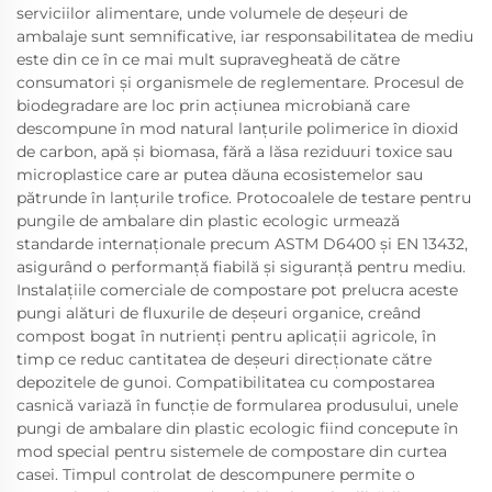
serviciilor alimentare, unde volumele de deșeuri de
ambalaje sunt semnificative, iar responsabilitatea de mediu
este din ce în ce mai mult supravegheată de către
consumatori și organismele de reglementare. Procesul de
biodegradare are loc prin acțiunea microbiană care
descompune în mod natural lanțurile polimerice în dioxid
de carbon, apă și biomasa, fără a lăsa reziduuri toxice sau
microplastice care ar putea dăuna ecosistemelor sau
pătrunde în lanțurile trofice. Protocoalele de testare pentru
pungile de ambalare din plastic ecologic urmează
standarde internaționale precum ASTM D6400 și EN 13432,
asigurând o performanță fiabilă și siguranță pentru mediu.
Instalațiile comerciale de compostare pot prelucra aceste
pungi alături de fluxurile de deșeuri organice, creând
compost bogat în nutrienți pentru aplicații agricole, în
timp ce reduc cantitatea de deșeuri direcționate către
depozitele de gunoi. Compatibilitatea cu compostarea
casnică variază în funcție de formularea produsului, unele
pungi de ambalare din plastic ecologic fiind concepute în
mod special pentru sistemele de compostare din curtea
casei. Timpul controlat de descompunere permite o