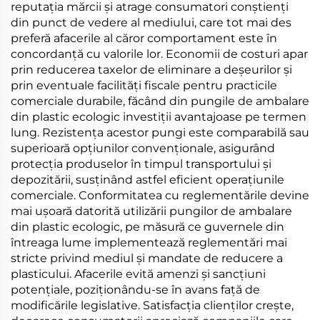
reputația mărcii și atrage consumatori conștienți
din punct de vedere al mediului, care tot mai des
preferă afacerile al căror comportament este în
concordanță cu valorile lor. Economii de costuri apar
prin reducerea taxelor de eliminare a deșeurilor și
prin eventuale facilități fiscale pentru practicile
comerciale durabile, făcând din pungile de ambalare
din plastic ecologic investiții avantajoase pe termen
lung. Rezistența acestor pungi este comparabilă sau
superioară opțiunilor convenționale, asigurând
protecția produselor în timpul transportului și
depozitării, susținând astfel eficient operațiunile
comerciale. Conformitatea cu reglementările devine
mai ușoară datorită utilizării pungilor de ambalare
din plastic ecologic, pe măsură ce guvernele din
întreaga lume implementează reglementări mai
stricte privind mediul și mandate de reducere a
plasticului. Afacerile evită amenzi și sancțiuni
potențiale, poziționându-se în avans față de
modificările legislative. Satisfacția clienților crește,