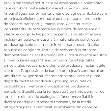
provin din tehnici sofisticate de amestecare a polimerilor,
care combină materiale bio-based cu aditivi care
îmbunătățesc performanța, creând soluții de ambalare care
protejează eficient conținutul pe tot parcursul proceselor
de stocare, transport și manipulare. Caracteristicile
îmbunătățite de rezistență ale pungilor de ambalare din
plastic ecologic le fac potrivite pentru aplicații intensive,
inclusiv ambalarea industrială, materiale de construcții,
produse agricole și alimente în vrac, care necesită soluții
robuste de conținere. Testele de rezistență la înțepare
demonstrează că aceste pungi pot suporta obiecte ascuțite
și manipularea aspră fără a compromite integritatea
ambalajului, reducând pierderile de produse și reclamațiile
clienților. Proprietățile de barieră protejează conținutul de
umiditate, oxigen și alți factori ambientali care ar putea
degrada calitatea produsului, prelungind durata de
valabilitate și menținând prospețimea produselor
perisabile. Stabilitatea la temperatură permite pungilor de
ambalare din plastic ecologic să funcționeze fiabil în
diverse condiții de stocare și transport, de la medii
refrigerate până la temperaturi ambiente din depozite.