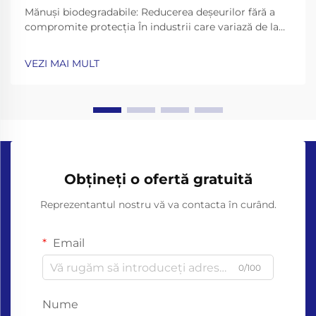
Mănuși biodegradabile: Reducerea deșeurilor fără a
compromite protecția În industrii care variază de la
asistența medicală la servirea alimentelor, mănușile
de unică folosință sunt esențiale pentru igienă și
VEZI MAI MULT
siguranță. Cu toate acestea, mănușile tradiționale
fabricate din plăstici nebiodegradabili precum ...
Obțineți o ofertă gratuită
Reprezentantul nostru vă va contacta în curând.
Email
0/100
Nume