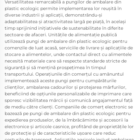
Versatilitatea remarcabilă a pungilor de ambalare din
plastic ecologic permite implementarea lor reușită în
diverse industrii și aplicații, demonstrându-și
adaptabilitatea și atractivitatea largă pe piață, în același
timp sprijinind inițiativele de sustenabilitate în diferite
sectoare de afaceri. Unitățile de alimentație publică
utilizează pungi de ambalare din plastic ecologic pentru
comenzile de luat acasă, serviciile de livrare și aplicațiile de
stocare a alimentelor, unde contactul direct cu alimentele
necesită materiale care să respecte standarde stricte de
siguranță și să mențină prospețimea în timpul
transportului. Operațiunile din comerțul cu amănuntul
implementează aceste pungi pentru cumpărăturile
clienților, ambalarea cadourilor și protejarea mărfurilor,
beneficiind de opțiunile personalizabile de imprimare care
sporesc vizibilitatea mărcii și comunică angajamentul față
de mediu către clienți. Companiile de comerț electronic se
bazează pe pungi de ambalare din plastic ecologic pentru
expedierea produselor, de la îmbrăcăminte și accesorii la
electronice și articole casnice, profitând de proprietățile lor
de protecție și de caracteristicile ușoare care reduc
costurile de transport. Aplicațiile agricole includ ambalarea