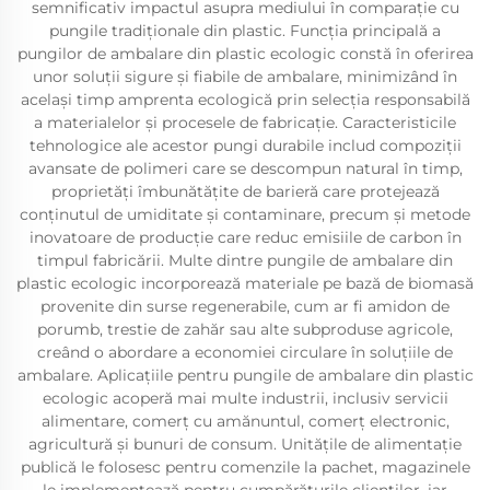
semnificativ impactul asupra mediului în comparație cu
pungile tradiționale din plastic. Funcția principală a
pungilor de ambalare din plastic ecologic constă în oferirea
unor soluții sigure și fiabile de ambalare, minimizând în
același timp amprenta ecologică prin selecția responsabilă
a materialelor și procesele de fabricație. Caracteristicile
tehnologice ale acestor pungi durabile includ compoziții
avansate de polimeri care se descompun natural în timp,
proprietăți îmbunătățite de barieră care protejează
conținutul de umiditate și contaminare, precum și metode
inovatoare de producție care reduc emisiile de carbon în
timpul fabricării. Multe dintre pungile de ambalare din
plastic ecologic incorporează materiale pe bază de biomasă
provenite din surse regenerabile, cum ar fi amidon de
porumb, trestie de zahăr sau alte subproduse agricole,
creând o abordare a economiei circulare în soluțiile de
ambalare. Aplicațiile pentru pungile de ambalare din plastic
ecologic acoperă mai multe industrii, inclusiv servicii
alimentare, comerț cu amănuntul, comerț electronic,
agricultură și bunuri de consum. Unitățile de alimentație
publică le folosesc pentru comenzile la pachet, magazinele