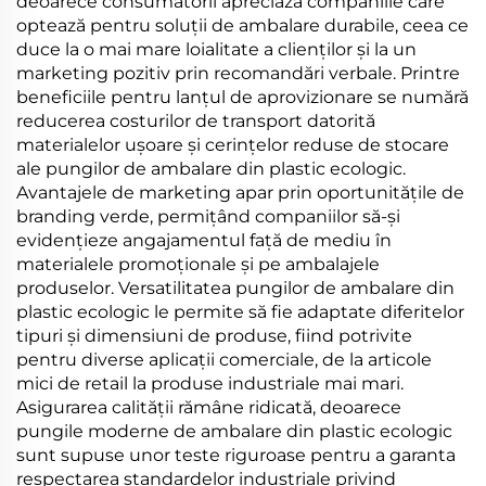
deoarece consumatorii apreciază companiile care
optează pentru soluții de ambalare durabile, ceea ce
duce la o mai mare loialitate a clienților și la un
marketing pozitiv prin recomandări verbale. Printre
beneficiile pentru lanțul de aprovizionare se numără
reducerea costurilor de transport datorită
materialelor ușoare și cerințelor reduse de stocare
ale pungilor de ambalare din plastic ecologic.
Avantajele de marketing apar prin oportunitățile de
branding verde, permițând companiilor să-și
evidențieze angajamentul față de mediu în
materialele promoționale și pe ambalajele
produselor. Versatilitatea pungilor de ambalare din
plastic ecologic le permite să fie adaptate diferitelor
tipuri și dimensiuni de produse, fiind potrivite
pentru diverse aplicații comerciale, de la articole
mici de retail la produse industriale mai mari.
Asigurarea calității rămâne ridicată, deoarece
pungile moderne de ambalare din plastic ecologic
sunt supuse unor teste riguroase pentru a garanta
respectarea standardelor industriale privind