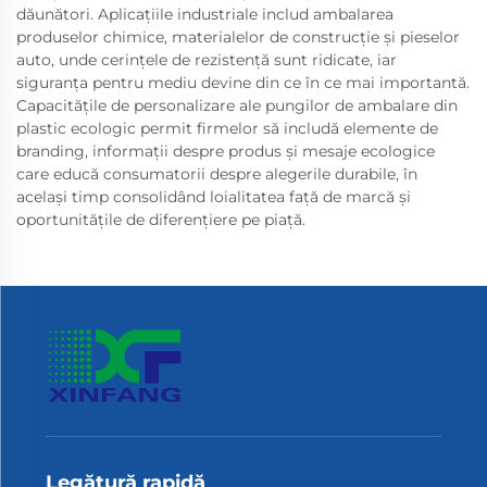
dăunători. Aplicațiile industriale includ ambalarea
produselor chimice, materialelor de construcție și pieselor
auto, unde cerințele de rezistență sunt ridicate, iar
siguranța pentru mediu devine din ce în ce mai importantă.
Capacitățile de personalizare ale pungilor de ambalare din
plastic ecologic permit firmelor să includă elemente de
branding, informații despre produs și mesaje ecologice
care educă consumatorii despre alegerile durabile, în
același timp consolidând loialitatea față de marcă și
oportunitățile de diferențiere pe piață.
Legătură rapidă