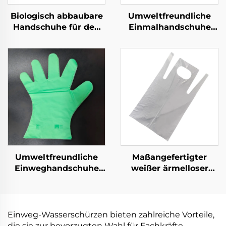
Biologisch abbaubare
Umweltfreundliche
Handschuhe für den
Einmalhandschuhe
Lebensmitteldienst,
Biologisch abbaubar &
kompostierbar aus
kompostierbar aus
PLA PBAT Maisstärke
PLA PBAT Maisstärke
Material
Material
Umweltfreundliche
Maßangefertigter
Einweghandschuhe
weißer ärmelloser
biologisch abbaubar &
Schürze Pplastik
kompostierbar aus
Einwegprodukt
PLA PBAT Maisstärke
Material
Einweg-Wasserschürzen bieten zahlreiche Vorteile,
die sie zur bevorzugten Wahl für Fachkräfte