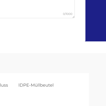
0/1000
luss
lDPE-Müllbeutel