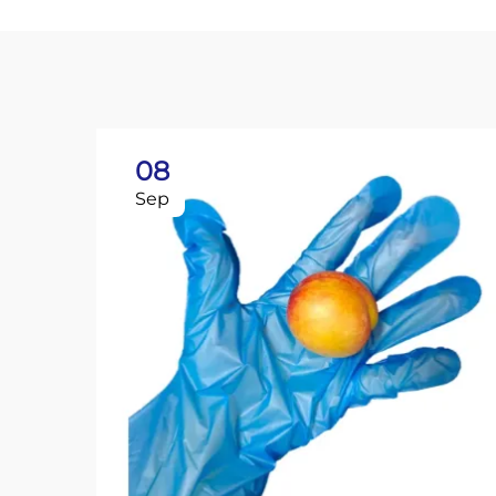
08
Sep