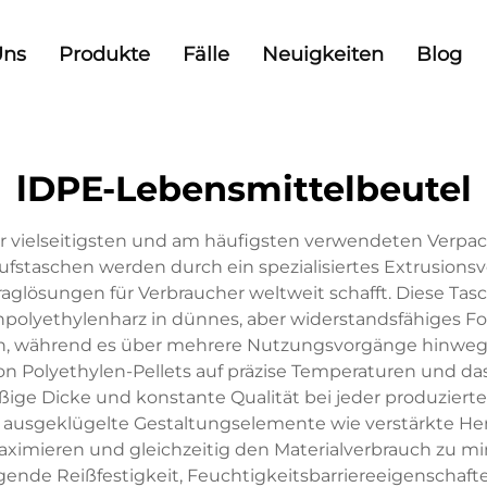
Uns
Produkte
Fälle
Neuigkeiten
Blog
lDPE-Lebensmittelbeutel
er vielseitigsten und am häufigsten verwendeten Verpa
staschen werden durch ein spezialisiertes Extrusionsver
glösungen für Verbraucher weltweit schafft. Diese Tasch
hpolyethylenharz in dünnes, aber widerstandsfähiges Fo
 während es über mehrere Nutzungsvorgänge hinweg sei
von Polyethylen-Pellets auf präzise Temperaturen und d
ßige Dicke und konstante Qualität bei jeder produziert
ausgeklügelte Gestaltungselemente wie verstärkte Hen
maximieren und gleichzeitig den Materialverbrauch zu m
ende Reißfestigkeit, Feuchtigkeitsbarriereeigenschaft