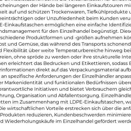
heinungen der Hände bei längeren Einkaufstouren mi
eit auf und schützen Trockenwaren, Tiefkühlprodukte u
beeinträchtigen oder Unzufriedenheit beim Kunden veru
Einkaufstaschen ermöglichen eine einfache Identifizie
ndsmanagement für den Einzelhandel begünstigt. Dies
verschiedene Produktformen und -größen aufnehmen kön
Obst und Gemüse, das während des Transports schonen
 Flexibilität über weite Temperaturbereiche hinweg bei
ien, ohne spröde zu werden oder ihre strukturelle Inte
en erleichtert das Bedrucken und Etikettieren, sodass
nformationen direkt auf das Verpackungsmaterial aufb
 an spezifische Anforderungen der Einzelhändler anpasse
r Markenidentität und funktionalen Bedürfnissen über
antwortliche Initiativen und bietet Verbrauchern glei
ung, Organisation und Abfallentsorgung. Einzelhändler
rketten im Zusammenhang mit LDPE-Einkaufstaschen, wa
ie wirtschaftlichen Vorteile erstrecken sich über die a
 Produkten reduzieren, Kundenbeschwerden minimieren
d Wiederholungskäufe im Einzelhandel gefördert werd