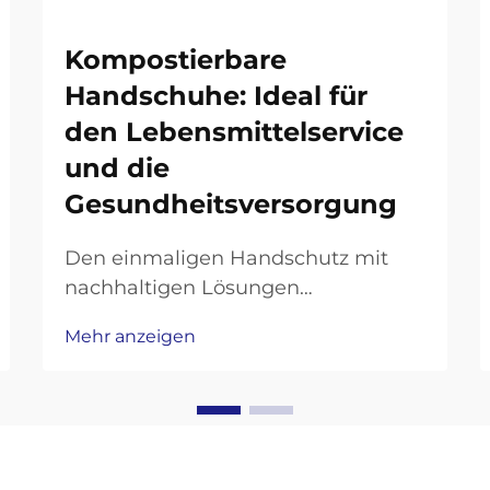
Kompostierbare
Handschuhe: Ideal für
den Lebensmittelservice
und die
Gesundheitsversorgung
Den einmaligen Handschutz mit
nachhaltigen Lösungen
revolutionieren. Das wachsende
Mehr anzeigen
Umweltbewusstsein in
professionellen Bereichen hat eine
bemerkenswerte Hinwendung zu
nachhaltigen Alternativen bei
alltäglichen Verbrauchsmaterialien