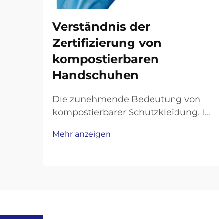
Verständnis der
Zertifizierung von
kompostierbaren
Handschuhen
Die zunehmende Bedeutung von
kompostierbarer Schutzkleidung. In
einer Zeit, in der
Mehr anzeigen
Umweltbewusstsein und
Arbeitssicherheit
zusammenkommen, ist die
Zertifizierung kompostierbarer
Handschuhe für Unternehmen und
Verbraucher alike zu einer
entscheidenden Überlegung