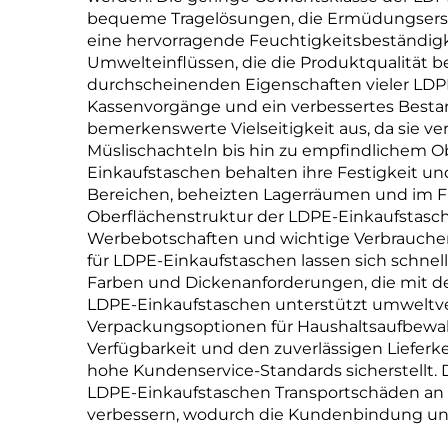
bequeme Tragelösungen, die Ermüdungsersc
eine hervorragende Feuchtigkeitsbeständigk
Umwelteinflüssen, die die Produktqualität 
durchscheinenden Eigenschaften vieler LDPE-
Kassenvorgänge und ein verbessertes Besta
bemerkenswerte Vielseitigkeit aus, da sie 
Müslischachteln bis hin zu empfindlichem 
Einkaufstaschen behalten ihre Festigkeit und
Bereichen, beheizten Lagerräumen und im Fre
Oberflächenstruktur der LDPE-Einkaufstasch
Werbebotschaften und wichtige Verbraucheri
für LDPE-Einkaufstaschen lassen sich schnell
Farben und Dickenanforderungen, die mit de
LDPE-Einkaufstaschen unterstützt umweltver
Verpackungsoptionen für Haushaltsaufbewahr
Verfügbarkeit und den zuverlässigen Liefe
hohe Kundenservice-Standards sicherstellt. D
LDPE-Einkaufstaschen Transportschäden an
verbessern, wodurch die Kundenbindung un