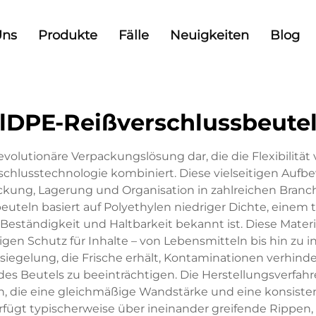
Uns
Produkte
Fälle
Neuigkeiten
Blog
lDPE-Reißverschlussbeute
volutionäre Verpackungslösung dar, die die Flexibilitä
schlusstechnologie kombiniert. Diese vielseitigen Aufb
ung, Lagerung und Organisation in zahlreichen Branc
teln basiert auf Polyethylen niedriger Dichte, einem 
eständigkeit und Haltbarkeit bekannt ist. Diese Material
igen Schutz für Inhalte – von Lebensmitteln bis hin zu ind
rsiegelung, die Frische erhält, Kontaminationen verhin
t des Beutels zu beeinträchtigen. Die Herstellungsverf
, die eine gleichmäßige Wandstärke und eine konsiste
fügt typischerweise über ineinander greifende Rippen, d