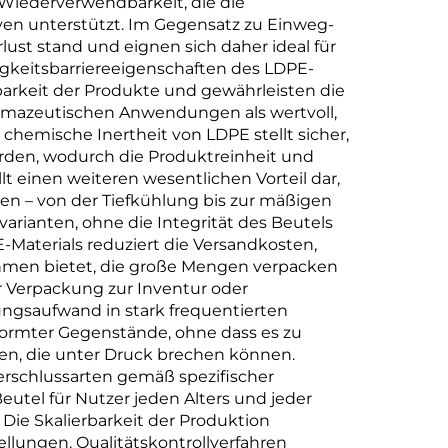
r Wiederverwendbarkeit, die die
iven unterstützt. Im Gegensatz zu Einweg-
st stand und eignen sich daher ideal für
tigkeitsbarriereeigenschaften des LDPE-
arkeit der Produkte und gewährleisten die
armazeutischen Anwendungen als wertvoll,
hemische Inertheit von LDPE stellt sicher,
rden, wodurch die Produktreinheit und
t einen weiteren wesentlichen Vorteil dar,
en – von der Tiefkühlung bis zur mäßigen
arianten, ohne die Integrität des Beutels
-Materials reduziert die Versandkosten,
ehmen bietet, die große Mengen verpacken
r Verpackung zur Inventur oder
ungsaufwand in stark frequentierten
eformter Gegenstände, ohne dass es zu
en, die unter Druck brechen können.
rschlussarten gemäß spezifischer
tel für Nutzer jeden Alters und jeder
 Die Skalierbarkeit der Produktion
llungen. Qualitätskontrollverfahren