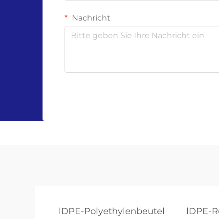
Nachricht
lDPE-Polyethylenbeutel
lDPE-R