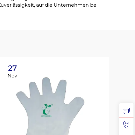
Zuverlässigkeit, auf die Unternehmen bei
27
2
Nov
No