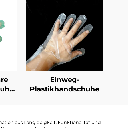
re
Einweg-
huhe
Plastikhandschuhe
aubar
r aus
tärke
tion aus Langlebigkeit, Funktionalität und