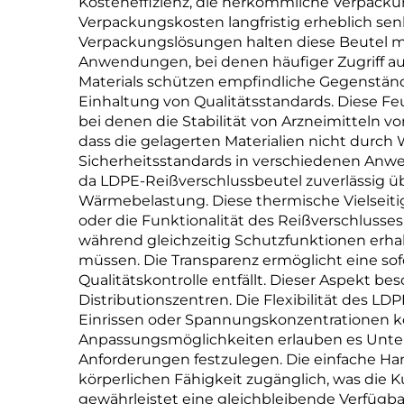
Kosteneffizienz, die herkömmliche Verpackung
Verpackungskosten langfristig erheblich sen
Verpackungslösungen halten diese Beutel me
Anwendungen, bei denen häufiger Zugriff auf
Materials schützen empfindliche Gegenständ
Einhaltung von Qualitätsstandards. Diese F
bei denen die Stabilität von Arzneimitteln 
dass die gelagerten Materialien nicht durc
Sicherheitsstandards in verschiedenen Anwen
da LDPE-Reißverschlussbeutel zuverlässig ü
Wärmebelastung. Diese thermische Vielseitig
oder die Funktionalität des Reißverschlusses
während gleichzeitig Schutzfunktionen erha
müssen. Die Transparenz ermöglicht eine sof
Qualitätskontrolle entfällt. Dieser Aspekt 
Distributionszentren. Die Flexibilität des 
Einrissen oder Spannungskonzentrationen k
Anpassungsmöglichkeiten erlauben es Unter
Anforderungen festzulegen. Die einfache Ha
körperlichen Fähigkeit zugänglich, was die K
gewährleistet eine gleichbleibende Verfügba