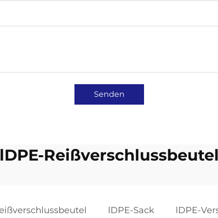
Senden
lDPE-Reißverschlussbeute
eißverschlussbeutel
lDPE-Sack
lDPE-Vers