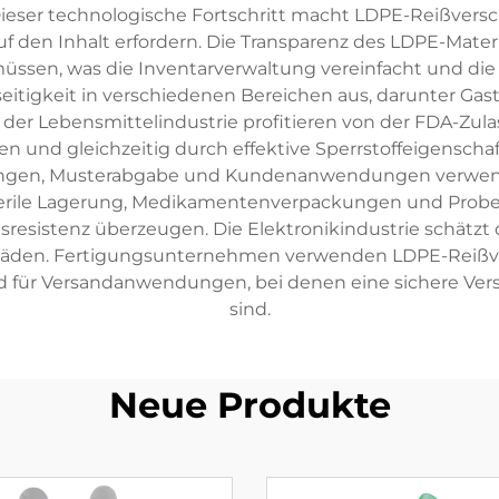
Dieser technologische Fortschritt macht LDPE-Reißvers
uf den Inhalt erfordern. Die Transparenz des LDPE-Materi
müssen, was die Inventarverwaltung vereinfacht und di
eitigkeit in verschiedenen Bereichen aus, darunter Gas
er Lebensmittelindustrie profitieren von der FDA-Zulas
 und gleichzeitig durch effektive Sperrstoffeigenscha
ungen, Musterabgabe und Kundenanwendungen verwend
terile Lagerung, Medikamentenverpackungen und Prob
resistenz überzeugen. Die Elektronikindustrie schätzt 
schäden. Fertigungsunternehmen verwenden LDPE-Reißver
d für Versandanwendungen, bei denen eine sichere Vers
sind.
Neue Produkte