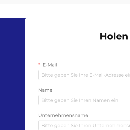
nachhaltigen Alternativen bei
alltäglichen Verbrauchsmaterialien
ausgelöst. Kompostierbare
Handschuhe stellen eine ... dar
Holen 
E-Mail
Name
Unternehmensname