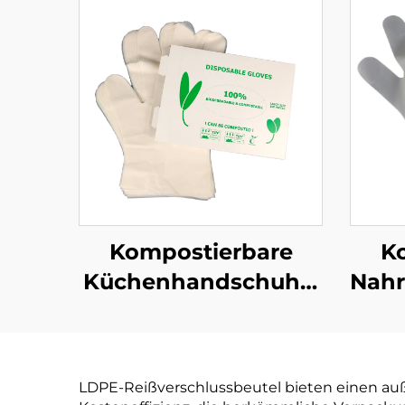
Kompostierbare
K
Küchenhandschuhe,
Nahr
biologisch abbaubar
Biol
& kompostierbar aus
& ko
PLA PBAT Maisstärke
PLA 
LDPE-Reißverschlussbeutel bieten einen auß
Material