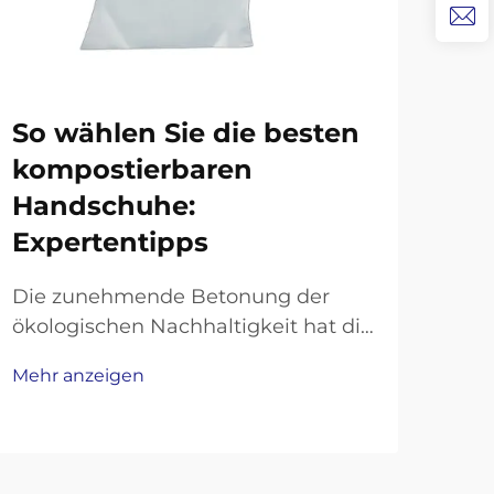
So wählen Sie die besten
Si
kompostierbaren
Ha
Handschuhe:
bi
Expertentipps
Op
Die zunehmende Betonung der
Das
ökologischen Nachhaltigkeit hat die
Umw
Einweg-Handschuhindustrie
Mar
Mehr anzeigen
Mehr
revolutioniert, wobei
übe
kompostierbare Handschuhe sich
aus
als bahnbrechende Alternative zu
von
herkömmlichen Latex- und
viel