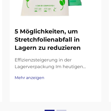
5 Möglichkeiten, um
Stretchfolienabfall in
Lagern zu reduzieren
Effizienzsteigerung in der
Lagerverpackung Im heutigen
wettbewerbsintensiven
Mehr anzeigen
Logistikumfeld stehen Lager unter
zunehmendem Druck, ihre Abläufe
zu optimieren und gleichzeitig
Nachhaltigkeitsziele zu erreichen.
Ein Bereich, der häufig erhebliche