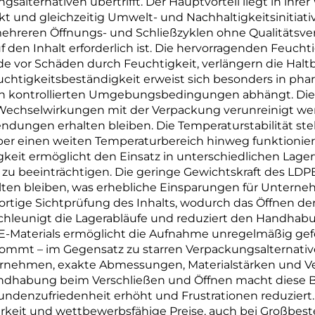
salternativen übertrifft. Der Hauptvorteil liegt in ihre
kt und gleichzeitig Umwelt- und Nachhaltigkeitsinitiat
hreren Öffnungs- und Schließzyklen ohne Qualitätsverlu
 den Inhalt erforderlich ist. Die hervorragenden Feuch
e vor Schäden durch Feuchtigkeit, verlängern die Haltb
euchtigkeitsbeständigkeit erweist sich besonders in ph
von kontrollierten Umgebungsbedingungen abhängt. Die c
h Wechselwirkungen mit der Verpackung verunreinigt we
dungen erhalten bleiben. Die Temperaturstabilität stell
ber einen weiten Temperaturbereich hinweg funktionier
keit ermöglicht den Einsatz in unterschiedlichen Lagerv
 zu beeinträchtigen. Die geringe Gewichtskraft des LDPE
lten bleiben, was erhebliche Einsparungen für Untern
ortige Sichtprüfung des Inhalts, wodurch das Öffnen de
beschleunigt die Lagerabläufe und reduziert den Handhab
LDPE-Materials ermöglicht die Aufnahme unregelmäßig g
ommt – im Gegensatz zu starren Verpackungsalternativ
nehmen, exakte Abmessungen, Materialstärken und Ve
ndhabung beim Verschließen und Öffnen macht diese Beu
undenzufriedenheit erhöht und Frustrationen reduziert.
rkeit und wettbewerbsfähige Preise, auch bei Großbeste