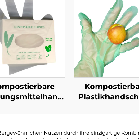
ompostierbare
Kompostierba
ungsmittelhandschuhe
Plastikhandsc
ogisch abbaubar
Biologisch abb
mpostierbar aus
& kompostierba
PBAT Maisstärke
PLA PBAT Maiss
ergewöhnlichen Nutzen durch ihre einzigartige Kombina
Material
Material