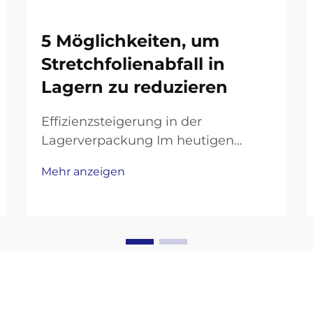
5 Möglichkeiten, um
Stretchfolienabfall in
Lagern zu reduzieren
Effizienzsteigerung in der
Lagerverpackung Im heutigen
wettbewerbsintensiven
Mehr anzeigen
Logistikumfeld stehen Lager unter
zunehmendem Druck, ihre Abläufe
zu optimieren und gleichzeitig
Nachhaltigkeitsziele zu erreichen.
Ein Bereich, der häufig erhebliche
Versch...