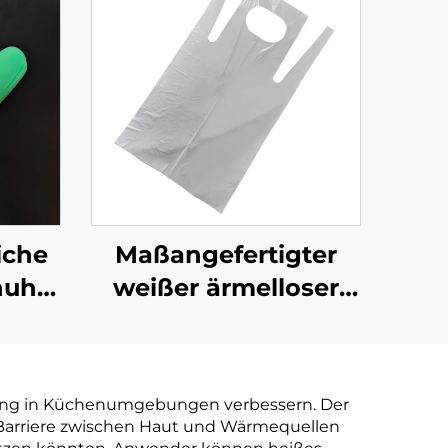
iche
Maßangefertigter
huhe
weißer ärmelloser
aubar
Schürze Pplastik
r aus
Einwegprodukt
tärke
istung in Küchenumgebungen verbessern. Der
 Barriere zwischen Haut und Wärmequellen