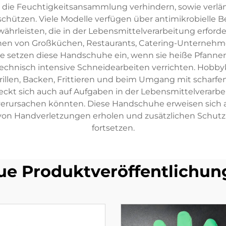
, die Feuchtigkeitsansammlung verhindern, sowie ver
schützen. Viele Modelle verfügen über antimikrobiell
rleisten, die in der Lebensmittelverarbeitung erforde
hen von Großküchen, Restaurants, Catering-Unternehm
che setzen diese Handschuhe ein, wenn sie heiße Pfanne
technisch intensive Schneidearbeiten verrichten. Hobby
len, Backen, Frittieren und beim Umgang mit scharfen U
eckt sich auch auf Aufgaben in der Lebensmittelverar
verursachen könnten. Diese Handschuhe erweisen sich al
h von Handverletzungen erholen und zusätzlichen Schutz
fortsetzen.
ue Produktveröffentlichun