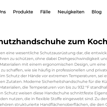
Uns
Produkte
Fälle
Neuigkeiten
Blog
hutzhandschuhe zum Koc
len eine wesentliche Schutzausrüstung dar, die entwick
hren zu schützen, ohne dabei Drehgeschwindigkeit und 
Materialien mit einem ergonomischen Design, um eine B
schaffen, wie sie häufig in professionellen und priva
t im Schutz der Hände vor extremen Temperaturen, se
enen Zutaten. Moderne Sicherheitshandschuhe für die K
Materialien, die Temperaturen von bis zu 932 °F standhalt
Schutz weisen diese Handschuhe schnittfeste Eigensc
den nutzen, die in flexible Stoffe eingewebt sind. Zu
hören strukturierte Handflächenoberflächen, die den G