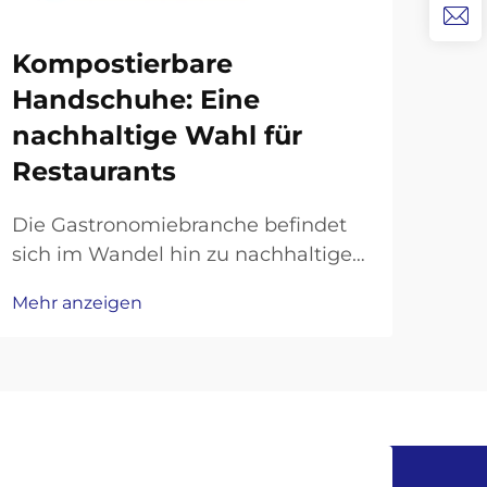
Kompostierbare
Si
Handschuhe: Eine
Pl
nachhaltige Wahl für
um
Restaurants
Wa
Die Gastronomiebranche befindet
Die
sich im Wandel hin zu nachhaltigen
Ver
Praktiken, wobei Restaurants
Unt
Mehr anzeigen
Mehr
zunehmend umweltfreundliche
alik
Alternativen zu herkömmlichen
gew
Einwegprodukten suchen. Eine der
mei
bedeutendsten Änderungen ist die
dies
Einführung von kompostierbaren...
Plas
Bra