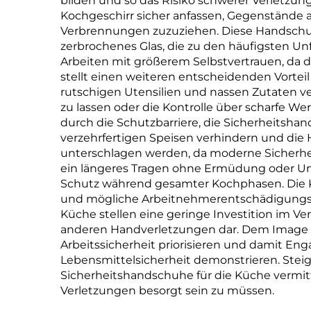
PLA 
bilden und so das Risiko schwerer Verletzu
Kochgeschirr sicher anfassen, Gegenstände 
Verbrennungen zuzuziehen. Diese Handschuh
zerbrochenes Glas, die zu den häufigsten Unf
Arbeiten mit größerem Selbstvertrauen, da d
stellt einen weiteren entscheidenden Vorteil
rutschigen Utensilien und nassen Zutaten ve
zu lassen oder die Kontrolle über scharfe Wer
durch die Schutzbarriere, die Sicherheitsh
verzehrfertigen Speisen verhindern und die 
unterschlagen werden, da moderne Sicherhe
ein längeres Tragen ohne Ermüdung oder Un
Schutz während gesamter Kochphasen. Die Ko
und mögliche Arbeitnehmerentschädigungsan
Küche stellen eine geringe Investition im 
anderen Handverletzungen dar. Dem Image p
Arbeitssicherheit priorisieren und damit E
Lebensmittelsicherheit demonstrieren. Steig
Sicherheitshandschuhe für die Küche vermitt
Verletzungen besorgt sein zu müssen.