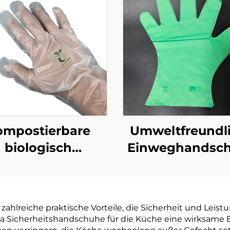
ompostierbare
Umweltfreundl
biologisch
Einweghandsc
abbaubare
biologisch abb
Handschuhe
& kompostierba
ogisch abbaubar
PLA PBAT Maiss
zahlreiche praktische Vorteile, die Sicherheit und Le
mpostierbar aus
Material
 da Sicherheitshandschuhe für die Küche eine wirksame