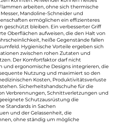
setzen könnten. Anwender können heißes
 Flammen arbeiten, ohne sich thermische
 Messer, Mandoline-Schneider und
genschaften ermöglichen ein effizienteres
geschützt bleiben. Ein verbesserter Griff
rte Oberflächen aufweisen, die den Halt von
hrscheinlichkeit, heiße Gegenstände fallen
tsumfeld. Hygienische Vorteile ergeben sich
inationen zwischen rohen Zutaten und
zen. Der Komfortfaktor darf nicht
 und ergonomische Designs integrieren, die
nsequente Nutzung und maximiert so den
dizinischen Kosten, Produktivitätsverluste
tehen. Sicherheitshandschuhe für die
 von Verbrennungen, Schnittverletzungen und
 geeignete Schutzausrüstung die
he Standards in Sachen
uen und der Gelassenheit, die
können, ohne ständig um mögliche