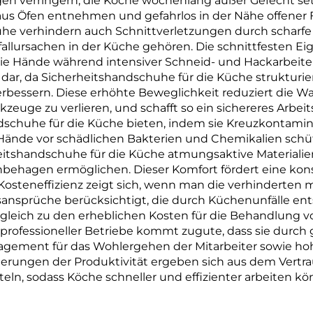
PBAT Maisstärke
ngen verringern, die Köche wochenlang außer Gefecht 
aus Öfen entnehmen und gefahrlos in der Nähe offener
Material
e verhindern auch Schnittverletzungen durch scharfe
allursachen in der Küche gehören. Die schnittfesten Ei
ie Hände während intensiver Schneid- und Hackarbeiten 
 dar, da Sicherheitshandschuhe für die Küche strukturie
rbessern. Diese erhöhte Beweglichkeit reduziert die Wa
kzeuge zu verlieren, und schafft so ein sichereres Arbei
andschuhe für die Küche bieten, indem sie Kreuzkontam
Hände vor schädlichen Bakterien und Chemikalien schüt
itshandschuhe für die Küche atmungsaktive Materialien
behagen ermöglichen. Dieser Komfort fördert eine ko
steneffizienz zeigt sich, wenn man die verhinderten me
sprüche berücksichtigt, die durch Küchenunfälle ents
Vergleich zu den erheblichen Kosten für die Behandlung
rofessioneller Betriebe kommt zugute, dass sie durch
ngagement für das Wohlergehen der Mitarbeiter sowie ho
erungen der Produktivität ergeben sich aus dem Vertra
eln, sodass Köche schneller und effizienter arbeiten 