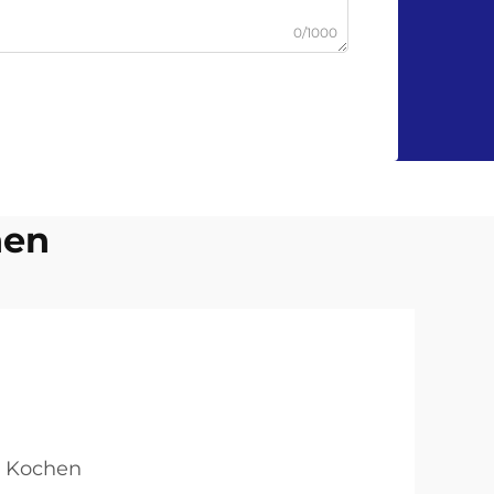
0/1000
hen
m Kochen