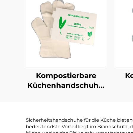
Kompostierbare
K
Küchenhandschuhe,
biologisch abbaubar
& kompostierbar aus
PLA PBAT Maisstärke
Biol
Sicherheitshandschuhe für die Küche bieten 
Material
& ko
bedeutendste Vorteil liegt im Brandschutz,