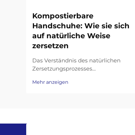
Kompostierbare
Handschuhe: Wie sie sich
auf natürliche Weise
zersetzen
Das Verständnis des natürlichen
Zersetzungsprozesses
umweltfreundlicher
Mehr anzeigen
Handschutzprodukte. Da das
ökologische Bewusstsein weiterhin
unsere Entscheidungen bei der
persönlichen Schutzausrüstung
prägt, haben kompostierbare
Handschuhe sich als revolutionäre
Lösung für die zunehmende...