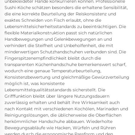
unbekleideter Hände konkurrieren können. Professionelle
Sushi-Köche schätzen besonders die erhaltene Sensibilität,
die eine korrekte Beurteilung der Reiskonsistenz und
exaktes Schneiden von Fisch erlaubt, ohne die
Lebensmittelsicherheitsstandards zu beeinträchtigen. Die
flexible Materialkonstruktion passt sich natürlichen
Handbewegungen und Gelenkbewegungen an und
verhindert die Steifheit und Unbeholfenheit, die mit
minderwertigen Schutzhandschuhen verbunden sind. Die
Fingerspitzenempfindlichkeit bleibt durch die
transparenten Küchenhandschuhe bemerkenswert scharf,
wodurch eine genaue Temperaturbeurteilung,
Konsistenzbewertung und gleichmäßige Gewürzverteilung
möglich ist, was konsistente
Lebensmittelqualitätsstandards sicherstellt. Die
Grifffunktion bleibt über längere Nutzungsdauern
zuverlässig erhalten und behält ihre Wirksamkeit auch
nach Kontakt mit verschiedenen Kochölen, Marinaden und
Reinigungslösungen, die üblicherweise die Oberflächen
herkömmlicher Handschuhe abbauen. Wiederholte
Bewegungsabläufe wie Hacken, Würfeln und Rühren
werden durch die ergonomische Passform und den