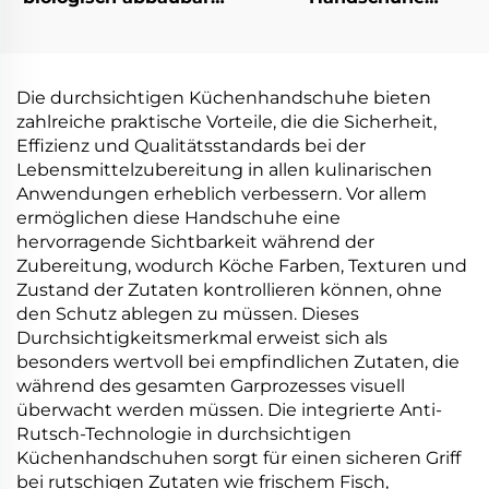
Handschuhe
biologisch abbaubar &
Biologisch abbaubar &
kompostierbar aus
kompostierbar aus
PLA PBAT Maisstärke
PLA PBAT Maisstärke
Material
Die durchsichtigen Küchenhandschuhe bieten
Material
zahlreiche praktische Vorteile, die die Sicherheit,
Effizienz und Qualitätsstandards bei der
Lebensmittelzubereitung in allen kulinarischen
Anwendungen erheblich verbessern. Vor allem
ermöglichen diese Handschuhe eine
hervorragende Sichtbarkeit während der
Zubereitung, wodurch Köche Farben, Texturen und
Zustand der Zutaten kontrollieren können, ohne
den Schutz ablegen zu müssen. Dieses
Durchsichtigkeitsmerkmal erweist sich als
besonders wertvoll bei empfindlichen Zutaten, die
während des gesamten Garprozesses visuell
überwacht werden müssen. Die integrierte Anti-
Rutsch-Technologie in durchsichtigen
Küchenhandschuhen sorgt für einen sicheren Griff
bei rutschigen Zutaten wie frischem Fisch,