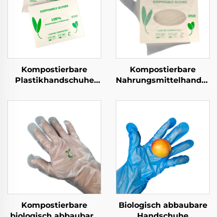
Kompostierbare
Kompostierbare
Plastikhandschuhe
Nahrungsmittelhandsch
Biologisch abbaubar &
Biologisch abbaubar &
kompostierbar aus
kompostierbar aus
PLA PBAT Maisstärke
PLA PBAT Maisstärke
Material
Material
Kompostierbare
Biologisch abbaubare
biologisch abbaubare
Handschuhe