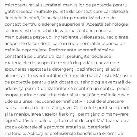
microtexturat al suprafeței mănușilor de protecție pentru
gătit creează multiple puncte de contact care canalizează
lichidele în afară, în același timp maximizând aria de
contact pentru o aderență superioară. Această tehnologie
se dovedește deosebit de valoroasă atunci când se
manipulează pește ud, ingrediente uleioase sau recipiente
acoperite de condens, care în mod normal ar aluneca din
mâinile neprotejate. Performanța aderentă rămâne
constantă pe durata utilizării prelungite, deoarece
materialele de acoperire rezistă degradării cauzate de
expunerea repetată la detergenți, dezinfectanți și acizi
alimentari frecvent întâlniți în mediile bucătărești. Mănușile
de protecție pentru gătit dotate cu tehnologie avansată de
aderență permit utilizatorilor să mențină un control precis
asupra cuțitelor ascuțite chiar și atunci când mâinile devin
ude sau unse, reducând semnificativ riscul de alunecare
care ar putea duce la răni grave. Controlul sporit se extinde
și la manipularea vaselor fierbinți, permițând o manevrare
sigură a tăvilor, oalelor și formelor de copt fără teama de a
scăpa obiectele și a provoca arsuri sau deteriorări
materiale. Aplicațiile profesionale beneficiază enorm de