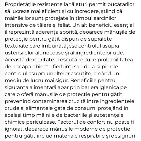
Proprietățile rezistente la tăieturi permit bucătarilor
să lucreze mai eficient și cu încredere, știind că
mâinile lor sunt protejate în timpul sarcinilor
intensive de tăiere și feliat. Un alt beneficiu esențial
îl reprezintă aderența sporită, deoarece mănușile de
protecție pentru gătit dispun de suprafețe
texturate care îmbunătățesc controlul asupra
ustensilelor alunecoase și al ingredientelor ude.
Această dexteritate crescută reduce probabilitatea
de a scăpa obiecte fierbinți sau de a-și pierde
controlul asupra uneltelor ascuțite, creând un
mediu de lucru mai sigur. Beneficiile pentru
siguranța alimentară apar prin bariera igienică pe
care o oferă mănușile de protecție pentru gătit,
prevenind contaminarea cruzită între ingredientele
crude și alimentele gata de consum, protejând în
același timp mâinile de bacteriile și substanțele
chimice periculoase. Factorul de confort nu poate fi
ignorat, deoarece mănușile moderne de protecție
pentru gătit includ materiale respirabile și designuri