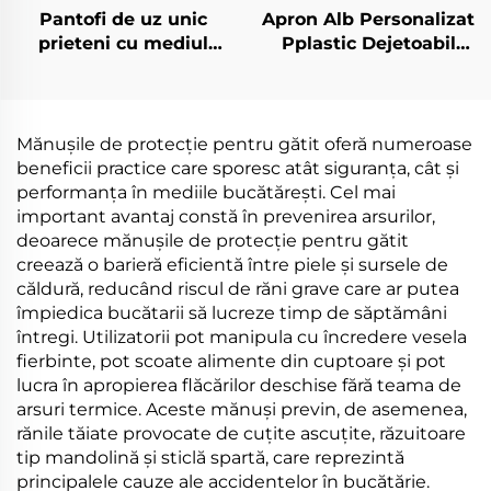
Pantofi de uz unic
Apron Alb Personalizat
prieteni cu mediul
Pplastic Dejetoabil
înconjurător
Fără Embosare
Biodegradabili și
compostați din
materiale PLA PBAT
Mănușile de protecție pentru gătit oferă numeroase
amido de porumb
beneficii practice care sporesc atât siguranța, cât și
performanța în mediile bucătărești. Cel mai
important avantaj constă în prevenirea arsurilor,
deoarece mănușile de protecție pentru gătit
creează o barieră eficientă între piele și sursele de
căldură, reducând riscul de răni grave care ar putea
împiedica bucătarii să lucreze timp de săptămâni
întregi. Utilizatorii pot manipula cu încredere vesela
fierbinte, pot scoate alimente din cuptoare și pot
lucra în apropierea flăcărilor deschise fără teama de
arsuri termice. Aceste mănuși previn, de asemenea,
rănile tăiate provocate de cuțite ascuțite, răzuitoare
tip mandolină și sticlă spartă, care reprezintă
principalele cauze ale accidentelor în bucătărie.