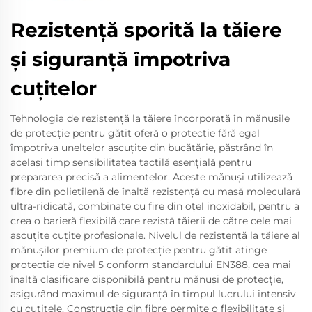
Rezistență sporită la tăiere
și siguranță împotriva
cuțitelor
Tehnologia de rezistență la tăiere încorporată în mănușile
de protecție pentru gătit oferă o protecție fără egal
împotriva uneltelor ascuțite din bucătărie, păstrând în
același timp sensibilitatea tactilă esențială pentru
prepararea precisă a alimentelor. Aceste mănuși utilizează
fibre din polietilenă de înaltă rezistență cu masă moleculară
ultra-ridicată, combinate cu fire din oțel inoxidabil, pentru a
crea o barieră flexibilă care rezistă tăierii de către cele mai
ascuțite cuțite profesionale. Nivelul de rezistență la tăiere al
mănușilor premium de protecție pentru gătit atinge
protecția de nivel 5 conform standardului EN388, cea mai
înaltă clasificare disponibilă pentru mănuși de protecție,
asigurând maximul de siguranță în timpul lucrului intensiv
cu cuțitele. Construcția din fibre permite o flexibilitate și