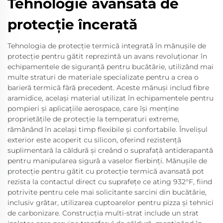
Tehnologie avansată de
protecție încerată
Tehnologia de protecție termică integrată în mănușile de
protecție pentru gătit reprezintă un avans revoluționar în
echipamentele de siguranță pentru bucătărie, utilizând mai
multe straturi de materiale specializate pentru a crea o
barieră termică fără precedent. Aceste mănuși includ fibre
aramidice, același material utilizat în echipamentele pentru
pompieri și aplicațiile aerospace, care își menține
proprietățile de protecție la temperaturi extreme,
rămânând în același timp flexibile și confortabile. Învelișul
exterior este acoperit cu silicon, oferind rezistență
suplimentară la căldură și creând o suprafață antiderapantă
pentru manipularea sigură a vaselor fierbinți. Mănușile de
protecție pentru gătit cu protecție termică avansată pot
rezista la contactul direct cu suprafețe ce ating 932°F, fiind
potrivite pentru cele mai solicitante sarcini din bucătărie,
inclusiv grătar, utilizarea cuptoarelor pentru pizza și tehnici
de carbonizare. Construcția multi-strat include un strat