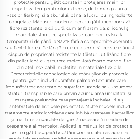
protecție pentru gătit constă în protejarea mâinilor
împotriva temperaturilor extreme, de la manipularea
vaselor fierbinți și a aburului, până la lucrul cu ingrediente
congelate. Mănușile moderne pentru gătit incorporează
fibre rezistente la căldură, cum ar fi aramida, siliconul și
materiale sintetice specializate, care pot rezista la
temperaturi de până la 932°F fără a compromite aderența
sau flexibilitatea. Pe lângă protecția termică, aceste mănuși
dispun de proprietăți rezistente la tăieturi, utilizând fibre
din polietilenă cu greutate moleculară foarte mare și fire
din oțel inoxidabil împletite în materiale flexibile.
Caracteristicile tehnologice ale mănușilor de protecție
pentru gătit includ suprafețe palmare texturate care
îmbunătățesc aderența pe suprafețe umede sau unsuroase,
straturi transpirabile care previn acumularea umidității și
manșete prelungite care protejează încheieturile și
antebrațele de lichidele proiectate. Multe modele includ
tratamente antimicrobiene care inhibă creșterea bacteriilor
și mențin standardele de igienă necesare în mediile de
preparare a alimentelor. Aplicațiile mănușilor de protecție
pentru gătit acoperă bucătării comerciale, restaurante,