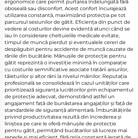
ergonomice care permit purtarea îndelungată fără
oboseală sau disconfort. Acest confort încurajează
utilizarea constantă, maximizând protecția pe tot
parcursul sesiunilor de gătit. Eficiența din punct de
vedere al costurilor devine evidentă atunci când se
iau în considerare cheltuielile medicale evitate,
timpul de muncă pierdut și eventualele cereri de
despăgubiri pentru accidente de muncă cauzate de
rănile din bucătărie. Mănușile de protecție pentru
gătit reprezintă o investiție minimă în comparație
cu costurile semnificative asociate tratării arsurilor,
tăieturilor și altor răni la nivelul mâinilor. Reputația
profesională se consolidează în cazul unităților care
prioritizează siguranța lucrătorilor prin echipamentul
de protecție adecvat, demonstrând astfel un
angajament față de bunăstarea angajaților și față de
standardele de siguranță alimentară. Îmbunătățirile
privind productivitatea rezultă din încrederea și
liniștea pe care le oferă mănușile de protecție
pentru gătit, permițând bucătarilor să lucreze mai
repede și mai eficient, fără grija constantă legată de