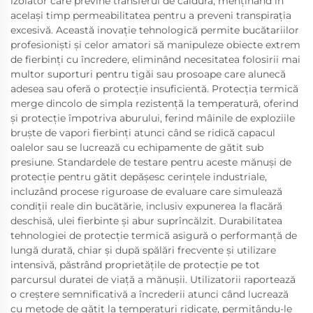
izolator care previne transferul de căldură, menținând în
același timp permeabilitatea pentru a preveni transpirația
excesivă. Această inovație tehnologică permite bucătariilor
profesioniști și celor amatori să manipuleze obiecte extrem
de fierbinți cu încredere, eliminând necesitatea folosirii mai
multor suporturi pentru tigăi sau prosoape care alunecă
adesea sau oferă o protecție insuficientă. Protecția termică
merge dincolo de simpla rezistență la temperatură, oferind
și protecție împotriva aburului, ferind mâinile de exploziile
bruște de vapori fierbinți atunci când se ridică capacul
oalelor sau se lucrează cu echipamente de gătit sub
presiune. Standardele de testare pentru aceste mănuși de
protecție pentru gătit depășesc cerințele industriale,
incluzând procese riguroase de evaluare care simulează
condiții reale din bucătărie, inclusiv expunerea la flacără
deschisă, ulei fierbinte și abur suprîncălzit. Durabilitatea
tehnologiei de protecție termică asigură o performanță de
lungă durată, chiar și după spălări frecvente și utilizare
intensivă, păstrând proprietățile de protecție pe tot
parcursul duratei de viață a mănușii. Utilizatorii raportează
o creștere semnificativă a încrederii atunci când lucrează
cu metode de gătit la temperaturi ridicate, permițându-le