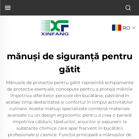
RO
mănuși de siguranţă pentru
gătit
Mănușile de protecție pentru gătit reprezintă echipamente
de protecție esențiale, concepute pentru a proteja mâinile
împotriva diferitelor pericole din bucătărie, păstrând în
același timp dexteritatea și confortul în timpul activităților
culinare. Aceste mănuși specializate combină materiale
avansate cu un design ergonomic pentru a crea o barieră
împotriva căldurii, tăieturilor, arsurilor și expunerii la
substanțe chimice care apar frecvent în bucătării
profesionale și casnice. Funcția principală a mănușilor de