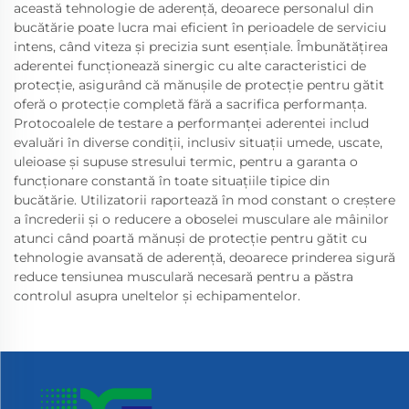
această tehnologie de aderență, deoarece personalul din
bucătărie poate lucra mai eficient în perioadele de serviciu
intens, când viteza și precizia sunt esențiale. Îmbunătățirea
aderentei funcționează sinergic cu alte caracteristici de
protecție, asigurând că mănușile de protecție pentru gătit
oferă o protecție completă fără a sacrifica performanța.
Protocoalele de testare a performanței aderentei includ
evaluări în diverse condiții, inclusiv situații umede, uscate,
uleioase și supuse stresului termic, pentru a garanta o
funcționare constantă în toate situațiile tipice din
bucătărie. Utilizatorii raportează în mod constant o creștere
a încrederii și o reducere a oboselei musculare ale mâinilor
atunci când poartă mănuși de protecție pentru gătit cu
tehnologie avansată de aderență, deoarece prinderea sigură
reduce tensiunea musculară necesară pentru a păstra
controlul asupra uneltelor și echipamentelor.