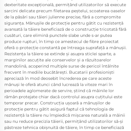
dexteritate excepțională, permițând utilizatorilor să execute
sarcini delicate precum filetarea peștelui, scoaterea oaselor
de la păsări sau tăieri julienne precise, fără a compromite
siguranța. Mănușile de protecție pentru gătit cu rezistență
avansată la tăiere beneficiază de o construcție tricotată fără
cusături, care elimină punctele slabe unde s-ar putea
produce rupturi, în timp ce amestecul de fibre proiectat
oferă o protecție constantă pe întreaga suprafață a mănușii.
Rezistența la tăiere se extinde și asupra sticlei sparte, a
marginilor ascuțite ale conservelor și a răzuitoarelor
mandolină, acoperind multiple surse de pericol întâlnite
frecvent în mediile bucătărești. Bucatarii profesioniști
apreciază în mod deosebit încrederea pe care aceste
mănuși le oferă atunci când lucrează la viteze mari în
perioadele aglomerate de servire, știind că mâinile lor
rămân protejate chiar dacă controlul asupra cuțitului este
temporar precar. Construcția ușoară a mănușilor de
protecție pentru gătit asigură faptul că tehnologia de
rezistență la tăiere nu împiedică mișcarea naturală a mâinii
sau nu reduce precizia tăierii, permițând utilizatorilor să-și
păstreze tehnica obișnuită de tăiere, în timp ce beneficiază