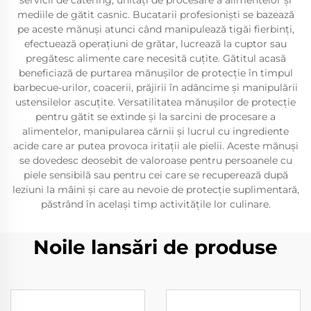
servicii de catering, unități de procesare a alimentelor și
mediile de gătit casnic. Bucatarii profesioniști se bazează
pe aceste mănuși atunci când manipulează tigăi fierbinți,
efectuează operațiuni de grătar, lucrează la cuptor sau
pregătesc alimente care necesită cuțite. Gătitul acasă
beneficiază de purtarea mănușilor de protecție în timpul
barbecue-urilor, coacerii, prăjirii în adâncime și manipulării
ustensilelor ascuțite. Versatilitatea mănușilor de protecție
pentru gătit se extinde și la sarcini de procesare a
alimentelor, manipularea cărnii și lucrul cu ingrediente
acide care ar putea provoca iritații ale pielii. Aceste mănuși
se dovedesc deosebit de valoroase pentru persoanele cu
piele sensibilă sau pentru cei care se recuperează după
leziuni la mâini și care au nevoie de protecție suplimentară,
păstrând în același timp activitățile lor culinare.
Noile lansări de produse