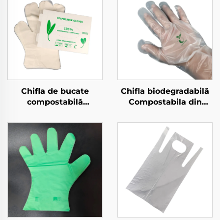
Chifla de bucate
Chifla biodegradabilă
compostabilă
Compostabila din
Biodegradabilă și
material PLA PBAT
compostabilă din
amilorf biodegradabil
material PLA PBAT
și compostabil
amidoară de porumb