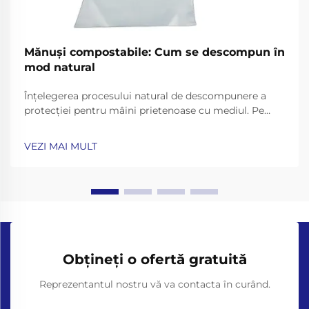
Mănuși compostabile: Cum se descompun în
mod natural
Înțelegerea procesului natural de descompunere a
protecției pentru mâini prietenoase cu mediul. Pe
măsură ce conștientizarea ecologică continuă să
influențeze alegerile noastre în ceea ce privește
VEZI MAI MULT
echipamentele de protecție individuală, mănușile
compostabile au apărut ca o soluție revoluționară
pentru creșterea...
Obțineți o ofertă gratuită
Reprezentantul nostru vă va contacta în curând.