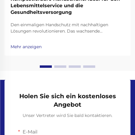
Lebensmittelservice und die
Gesundheitsversorgung
Den einmaligen Handschutz mit nachhaltigen
Lösungen revolutionieren. Das wachsende
Umweltbewusstsein in professionellen Bereichen hat
eine bemerkenswerte Hinwendung zu nachhaltigen
Mehr anzeigen
Alternativen bei alltäglichen Verbrauchsmaterialien
ausgelöst. Kompostierbare Handschuhe stellen eine ...
dar
Holen Sie sich ein kostenloses
Angebot
Unser Vertreter wird Sie bald kontaktieren.
E-Mail