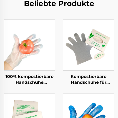
Beliebte Produkte
100% kompostierbare
Kompostierbare
Handschuhe
Handschuhe für
Biologisch abbaubar &
Lebensmittelzubereitun
kompostierbar aus
Biologisch abbaubar &
PLA PBAT Maisstärke-
Kompostierbar aus
Material
PLA PBAT Maisstärke
Material