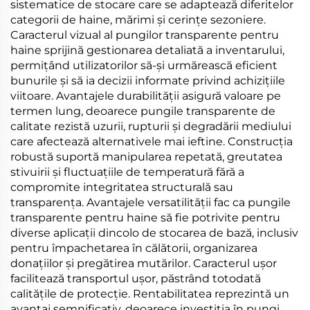
sistematice de stocare care se adaptează diferitelor
categorii de haine, mărimi și cerințe sezoniere.
Caracterul vizual al pungilor transparente pentru
haine sprijină gestionarea detaliată a inventarului,
permițând utilizatorilor să-și urmărească eficient
bunurile și să ia decizii informate privind achizițiile
viitoare. Avantajele durabilității asigură valoare pe
termen lung, deoarece pungile transparente de
calitate rezistă uzurii, rupturii și degradării mediului
care afectează alternativele mai ieftine. Construcția
robustă suportă manipularea repetată, greutatea
stivuirii și fluctuațiile de temperatură fără a
compromite integritatea structurală sau
transparența. Avantajele versatilității fac ca pungile
transparente pentru haine să fie potrivite pentru
diverse aplicații dincolo de stocarea de bază, inclusiv
pentru împachetarea în călătorii, organizarea
donațiilor și pregătirea mutărilor. Caracterul ușor
facilitează transportul ușor, păstrând totodată
calitățile de protecție. Rentabilitatea reprezintă un
avantaj semnificativ, deoarece investiția în pungi