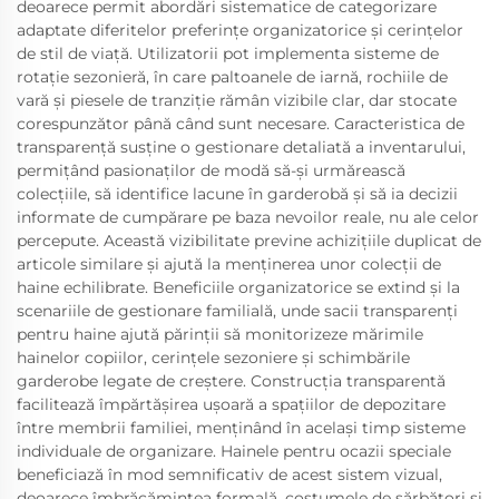
deoarece permit abordări sistematice de categorizare
adaptate diferitelor preferințe organizatorice și cerințelor
de stil de viață. Utilizatorii pot implementa sisteme de
rotație sezonieră, în care paltoanele de iarnă, rochiile de
vară și piesele de tranziție rămân vizibile clar, dar stocate
corespunzător până când sunt necesare. Caracteristica de
transparență susține o gestionare detaliată a inventarului,
permițând pasionaților de modă să-și urmărească
colecțiile, să identifice lacune în garderobă și să ia decizii
informate de cumpărare pe baza nevoilor reale, nu ale celor
percepute. Această vizibilitate previne achizițiile duplicat de
articole similare și ajută la menținerea unor colecții de
haine echilibrate. Beneficiile organizatorice se extind și la
scenariile de gestionare familială, unde sacii transparenți
pentru haine ajută părinții să monitorizeze mărimile
hainelor copiilor, cerințele sezoniere și schimbările
garderobe legate de creștere. Construcția transparentă
facilitează împărtășirea ușoară a spațiilor de depozitare
între membrii familiei, menținând în același timp sisteme
individuale de organizare. Hainele pentru ocazii speciale
beneficiază în mod semnificativ de acest sistem vizual,
deoarece îmbrăcămintea formală, costumele de sărbători și