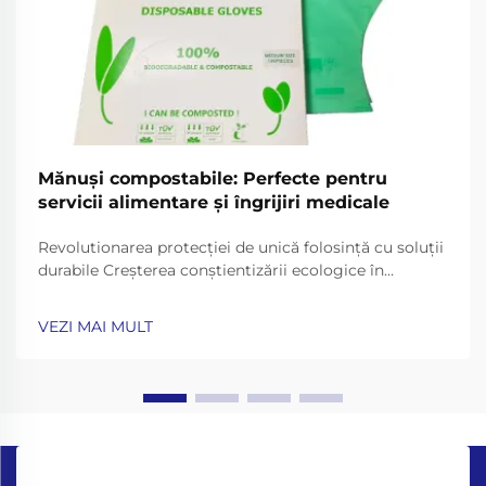
Mănuși compostabile: Perfecte pentru
servicii alimentare și îngrijiri medicale
Revolutionarea protecției de unică folosință cu soluții
durabile Creșterea conștientizării ecologice în
sectoarele profesionale a generat o schimbare
remarcabilă către alternative durabile în ceea ce
VEZI MAI MULT
privește consumabilele zilnice. Mănușile
compostabile reprezintă o...