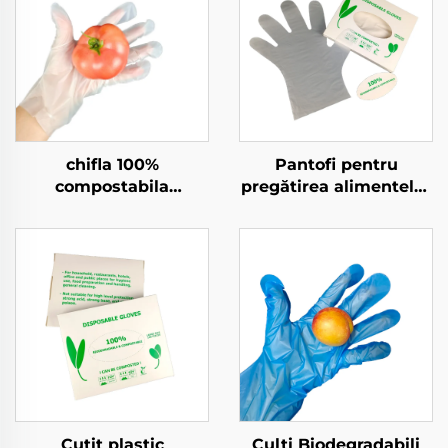
chifla 100%
Pantofi pentru
compostabila
pregătirea alimentelor
Biodegradabilă și
compostați
Compostabila din
Biodegradabili și
material PLA PBAT
Compostați din
amilorf
material PLA PBAT
Amiș de porumb
Cutit plastic
Culți Biodegradabili