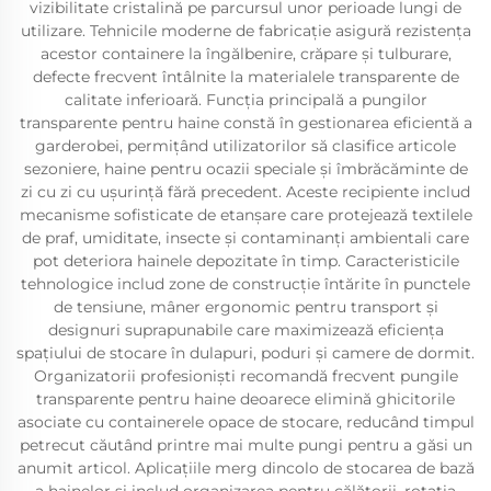
vizibilitate cristalină pe parcursul unor perioade lungi de
utilizare. Tehnicile moderne de fabricație asigură rezistența
acestor containere la îngălbenire, crăpare și tulburare,
defecte frecvent întâlnite la materialele transparente de
calitate inferioară. Funcția principală a pungilor
transparente pentru haine constă în gestionarea eficientă a
garderobei, permițând utilizatorilor să clasifice articole
sezoniere, haine pentru ocazii speciale și îmbrăcăminte de
zi cu zi cu ușurință fără precedent. Aceste recipiente includ
mecanisme sofisticate de etanșare care protejează textilele
de praf, umiditate, insecte și contaminanți ambientali care
pot deteriora hainele depozitate în timp. Caracteristicile
tehnologice includ zone de construcție întărite în punctele
de tensiune, mâner ergonomic pentru transport și
designuri suprapunabile care maximizează eficiența
spațiului de stocare în dulapuri, poduri și camere de dormit.
Organizatorii profesioniști recomandă frecvent pungile
transparente pentru haine deoarece elimină ghicitorile
asociate cu containerele opace de stocare, reducând timpul
petrecut căutând printre mai multe pungi pentru a găsi un
anumit articol. Aplicațiile merg dincolo de stocarea de bază