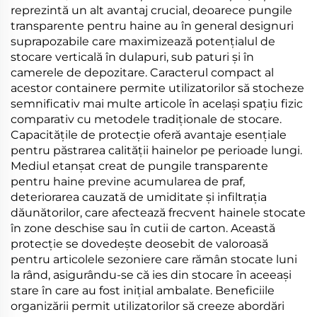
reprezintă un alt avantaj crucial, deoarece pungile
transparente pentru haine au în general designuri
suprapozabile care maximizează potențialul de
stocare verticală în dulapuri, sub paturi și în
camerele de depozitare. Caracterul compact al
acestor containere permite utilizatorilor să stocheze
semnificativ mai multe articole în același spațiu fizic
comparativ cu metodele tradiționale de stocare.
Capacitățile de protecție oferă avantaje esențiale
pentru păstrarea calității hainelor pe perioade lungi.
Mediul etanșat creat de pungile transparente
pentru haine previne acumularea de praf,
deteriorarea cauzată de umiditate și infiltrația
dăunătorilor, care afectează frecvent hainele stocate
în zone deschise sau în cutii de carton. Această
protecție se dovedește deosebit de valoroasă
pentru articolele sezoniere care rămân stocate luni
la rând, asigurându-se că ies din stocare în aceeași
stare în care au fost inițial ambalate. Beneficiile
organizării permit utilizatorilor să creeze abordări