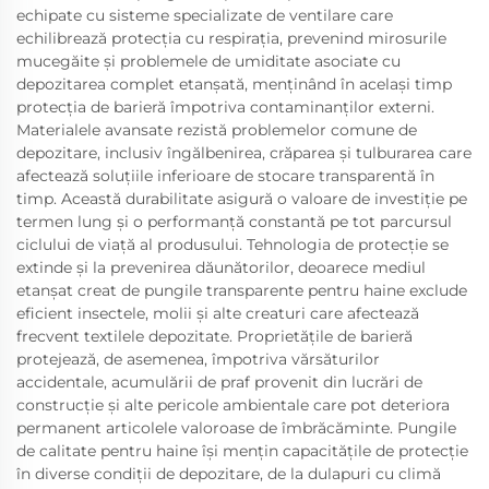
echipate cu sisteme specializate de ventilare care
echilibrează protecția cu respirația, prevenind mirosurile
mucegăite și problemele de umiditate asociate cu
depozitarea complet etanșată, menținând în același timp
protecția de barieră împotriva contaminanților externi.
Materialele avansate rezistă problemelor comune de
depozitare, inclusiv îngălbenirea, crăparea și tulburarea care
afectează soluțiile inferioare de stocare transparentă în
timp. Această durabilitate asigură o valoare de investiție pe
termen lung și o performanță constantă pe tot parcursul
ciclului de viață al produsului. Tehnologia de protecție se
extinde și la prevenirea dăunătorilor, deoarece mediul
etanșat creat de pungile transparente pentru haine exclude
eficient insectele, molii și alte creaturi care afectează
frecvent textilele depozitate. Proprietățile de barieră
protejează, de asemenea, împotriva vărsăturilor
accidentale, acumulării de praf provenit din lucrări de
construcție și alte pericole ambientale care pot deteriora
permanent articolele valoroase de îmbrăcăminte. Pungile
de calitate pentru haine își mențin capacitățile de protecție
în diverse condiții de depozitare, de la dulapuri cu climă