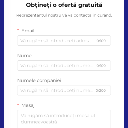
Obțineți o ofertă gratuită
Reprezentantul nostru vă va contacta în curând.
Email
0/100
Nume
0/100
Numele companiei
0/200
Mesaj