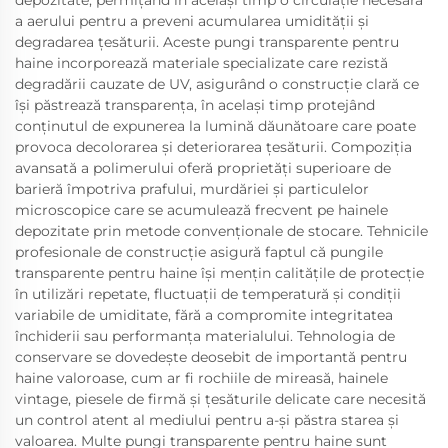
depozitate, permițând în același timp o circulație necesară
a aerului pentru a preveni acumularea umidității și
degradarea țesăturii. Aceste pungi transparente pentru
haine incorporează materiale specializate care rezistă
degradării cauzate de UV, asigurând o construcție clară ce
își păstrează transparența, în același timp protejând
conținutul de expunerea la lumină dăunătoare care poate
provoca decolorarea și deteriorarea țesăturii. Compoziția
avansată a polimerului oferă proprietăți superioare de
barieră împotriva prafului, murdăriei și particulelor
microscopice care se acumulează frecvent pe hainele
depozitate prin metode convenționale de stocare. Tehnicile
profesionale de construcție asigură faptul că pungile
transparente pentru haine își mențin calitățile de protecție
în utilizări repetate, fluctuații de temperatură și condiții
variabile de umiditate, fără a compromite integritatea
închiderii sau performanța materialului. Tehnologia de
conservare se dovedește deosebit de importantă pentru
haine valoroase, cum ar fi rochiile de mireasă, hainele
vintage, piesele de firmă și țesăturile delicate care necesită
un control atent al mediului pentru a-și păstra starea și
valoarea. Multe pungi transparente pentru haine sunt