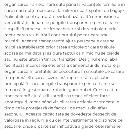
organizarea hainelor fără cute până la vacanțele familiale în
care mai mulți membri ai familiei împart spațiul de bagaje.
Aplicațiile pentru mutări evidențiază o altă dimensiune a
versatilității, deoarece pungile transparente pentru haine
simplifică procesul de împachetare și dezambalare prin
menținerea vizibilității conținutului pe tot parcursul
mutării. Această transparență ajută persoanele care se
mută să stabilească prioritatea articolelor care trebuie
scoase prima dată și asigură faptul că nimic nu se pierde
sau nu este uitat în timpul tranziției. Designul empilabil
facilitează încărcarea eficientă a camionului de mutare și
organizarea în unitățile de depozitare în situațiile de cazare
temporară. Stocarea sezonieră reprezintă o aplicație
principală în care pungile transparente pentru haine se
remarcă în gestionarea rotației garderobei. Construcția
transparentă ajută utilizatorii să treacă eficient între
anotimpuri, menținând vizibilitatea articolelor stocate în
timp ce le protejează de factorii de mediu din afara
sezonului. Această capacitate se dovedește deosebit de
valoroasă în regiunile cu cerințe vestimentare distincte pe
sezoane, unde o parte semnificativă a garderobei rămâne