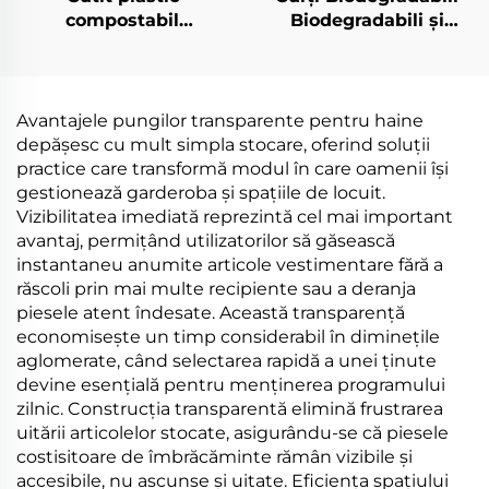
compostabil
Biodegradabili și
Biodegradabil și
Compostabili din
composta bil din
Material PLA PBAT
materiale PLA PBAT
Feciolă de Porumb
amiloză
Avantajele pungilor transparente pentru haine
depășesc cu mult simpla stocare, oferind soluții
practice care transformă modul în care oamenii își
gestionează garderoba și spațiile de locuit.
Vizibilitatea imediată reprezintă cel mai important
avantaj, permițând utilizatorilor să găsească
instantaneu anumite articole vestimentare fără a
răscoli prin mai multe recipiente sau a deranja
piesele atent îndesate. Această transparență
economisește un timp considerabil în diminețile
aglomerate, când selectarea rapidă a unei ținute
devine esențială pentru menținerea programului
zilnic. Construcția transparentă elimină frustrarea
uitării articolelor stocate, asigurându-se că piesele
costisitoare de îmbrăcăminte rămân vizibile și
accesibile, nu ascunse și uitate. Eficiența spațiului