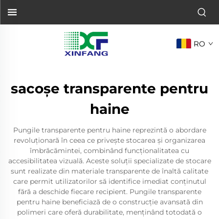
RO
sacoșe transparente pentru
haine
Pungile transparente pentru haine reprezintă o abordare
revoluționară în ceea ce privește stocarea și organizarea
îmbrăcămintei, combinând funcționalitatea cu
accesibilitatea vizuală. Aceste soluții specializate de stocare
sunt realizate din materiale transparente de înaltă calitate
care permit utilizatorilor să identifice imediat conținutul
fără a deschide fiecare recipient. Pungile transparente
pentru haine beneficiază de o construcție avansată din
polimeri care oferă durabilitate, menținând totodată o