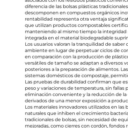
de maíz
asociados con los residuos plásticos conven
diferencia de las bolsas plásticas tradiciona
descomponen en compuestos orgánicos inofens
rentabilidad representa otra ventaja signific
que utilizan productos compostables certifica
manteniendo al mismo tiempo la integridad e
integrada en el material biodegradable suprim
Los usuarios valoran la tranquilidad de sabe
ambiente en lugar de perpetuar ciclos de co
en comparación con la producción de plástic
versátiles de tamaño se adaptan a diversos 
posteriores a la preparación de alimentos. L
sistemas domésticos de compostaje, permitie
Las pruebas de durabilidad confirman que esto
peso y variaciones de temperatura, sin falla
eliminación conveniente y la reducción de la 
derivados de una menor exposición a produc
Los materiales innovadores utilizados en la
naturales que inhiben el crecimiento bacteria
tradicionales de bolsas, sin necesidad de equ
mejoradas, como cierres con cordón, fondos re