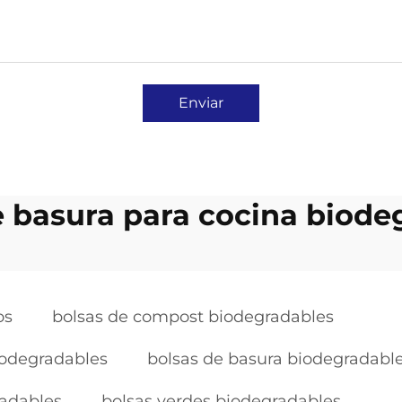
Enviar
e basura para cocina biode
os
bolsas de compost biodegradables
iodegradables
bolsas de basura biodegradable
radables
bolsas verdes biodegradables