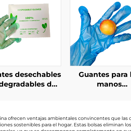
tes desechables
Guantes para 
degradables de
manos
erial PLA PBAT
biodegradabl
midón de maíz
biodegradable
odegradable y
compostables
cina ofrecen ventajas ambientales convincentes que las 
compostable
material de P
nes sostenibles para el hogar. Estas bolsas eliminan l