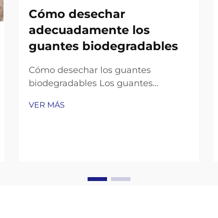
Cómo desechar
adecuadamente los
guantes biodegradables
Cómo desechar los guantes
biodegradables Los guantes
biodegradables son una opción
VER MÁS
ecológica popular, ofreciendo
comodidad de un solo uso y
prometiendo descomponerse
naturalmente. Pero sus beneficios
ambientales sólo funcionan si los
desechas correctamente...