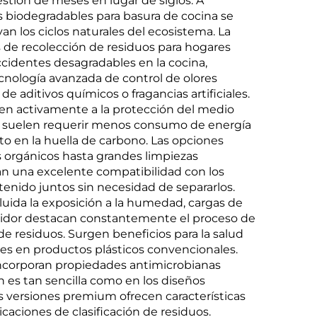
 de
tión de meses en lugar de siglos. A
as biodegradables para basura de cocina se
 los ciclos naturales del ecosistema. La
s de recolección de residuos para hogares
ccidentes desagradables en la cocina,
cnología avanzada de control de olores
 aditivos químicos o fragancias artificiales.
yen activamente a la protección del medio
as suelen requerir menos consumo de energía
o en la huella de carbono. Las opciones
 orgánicos hasta grandes limpiezas
an una excelente compatibilidad con los
enido juntos sin necesidad de separarlos.
luida la exposición a la humedad, cargas de
sumidor destacan constantemente el proceso de
e residuos. Surgen beneficios para la salud
s en productos plásticos convencionales.
incorporan propiedades antimicrobianas
n es tan sencilla como en los diseños
as versiones premium ofrecen características
caciones de clasificación de residuos.