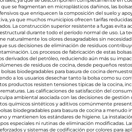
PBAT almidón
cionales, ya que se descomponen completamente en cues
les que se fragmentan en microplásticos dañinos, las bols
maíz
ivos que enriquecen la composición del suelo y apoyan
ativa, ya que muchos municipios ofrecen tarifas reducida
dos. La construcción superior resistente a fugas evita a
structural durante todo el período normal de uso. La te
e naturalmente los olores desagradables sin necesidad de
r que sus decisiones de eliminación de residuos contribu
ntaminación. Los procesos de fabricación de estas bols
os derivados del petróleo, reduciendo aún más su impact
volúmenes de residuos de cocina, desde pequeños restos
as bolsas biodegradables para basura de cocina demuestr
ndo a los usuarios desechar tanto la bolsa como su cont
s productos resisten tensiones típicas de la cocina, inc
s prematuras. Las calificaciones de satisfacción del con
culpa ambiental asociada con las decisiones de gestión d
tos químicos sintéticos y aditivos comúnmente presente
s bolsas biodegradables para basura de cocina a menudo 
no y mantienen los estándares de higiene. La instalació
ipos especiales ni rutinas de eliminación modificadas. L
forzados y sistemas de codificación por colores para apli