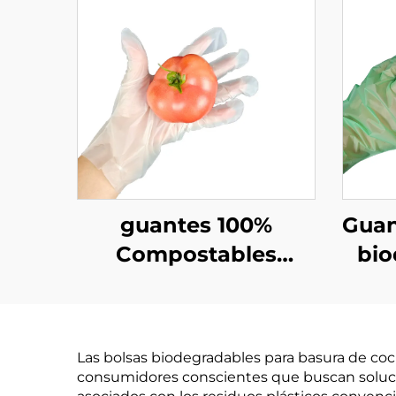
guantes 100%
Guan
Compostables
bio
Biodegradables y
mat
Compostables
al
Hechos de Material
bi
Las bolsas biodegradables para basura de co
PLA PBAT almidón
consumidores conscientes que buscan solucio