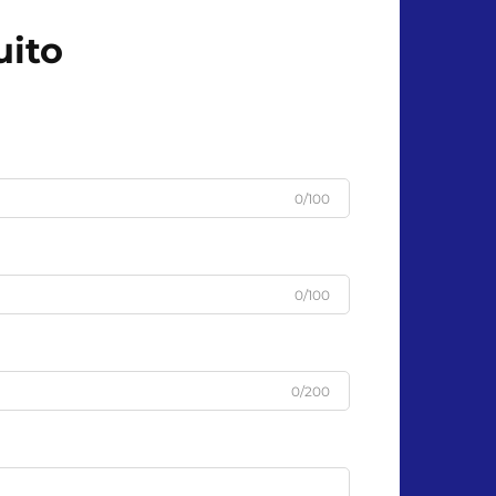
uito
0/100
0/100
0/200