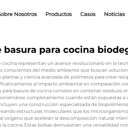
Sobre Nosotros
Productos
Casos
Noticias
e basura para cocina biode
 cocina representan un avance revolucionario en la tecn
 conscientes del medio ambiente que buscan soluciones
de plantas y ciencia avanzada de polímeros para crear 
icativamente el impacto ambiental en comparación con la
es para basura de cocina consiste en contener residuos 
mponiéndose completamente cuando están expuestas a 
s incluyen una construcción especializada de biopolímero
creando estructuras moleculares que los microorganismo
al oxígeno que aceleran la descomposición natural mie
en la cocina. Estas bolsas demuestran una versatilidad n