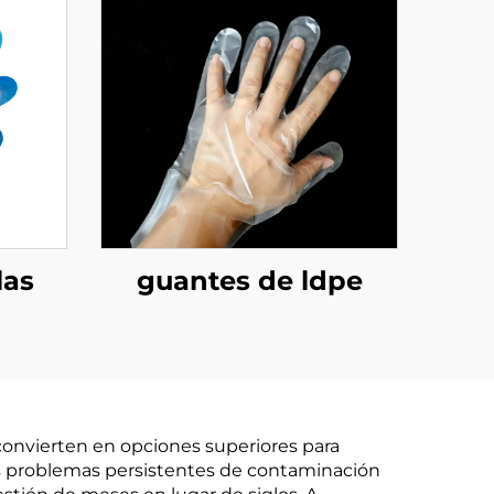
las
guantes de ldpe
es
s y
 de
convierten en opciones superiores para
LA
os problemas persistentes de contaminación