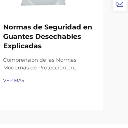
Normas de Seguridad en
¿S
Guantes Desechables
me
Explicadas
bo
tr
Comprensión de las Normas
re
Modernas de Protección en
Entornos Médicos e Industriales El
El 
VER MÁS
panorama de los equipos de
mat
protección personal ha
con
evolucionado drásticamente,
VER
crí
convirtiendo a los guantes
par
desechables en un componente
art
indispensable en numerosas
disc