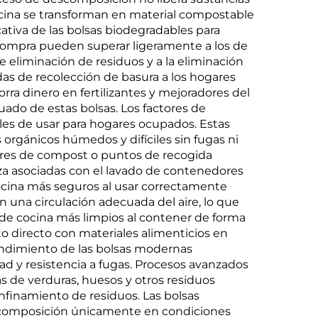
maíz
ocina se transforman en material compostable
cativa de las bolsas biodegradables para
 compra pueden superar ligeramente a los de
de eliminación de residuos y a la eliminación
as de recolección de basura a los hogares
ra dinero en fertilizantes y mejoradores del
ado de estas bolsas. Los factores de
es de usar para hogares ocupados. Estas
rgánicos húmedos y difíciles sin fugas ni
dores de compost o puntos de recogida
za asociadas con el lavado de contenedores
cocina más seguros al usar correctamente
n una circulación adecuada del aire, lo que
de cocina más limpios al contener de forma
to directo con materiales alimenticios en
rendimiento de las bolsas modernas
dad y resistencia a fugas. Procesos avanzados
as de verduras, huesos y otros residuos
nfinamiento de residuos. Las bolsas
scomposición únicamente en condiciones