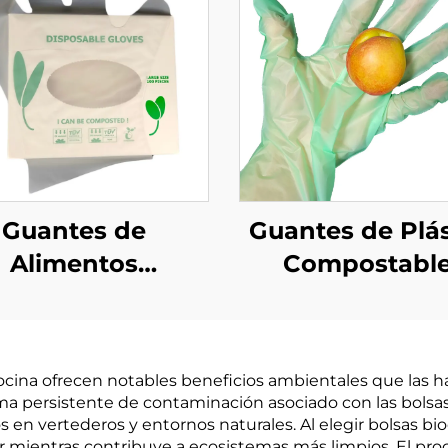
Guantes de
Guantes de Plás
Alimentos
Compostabl
ompostables
Biodegradable
odegradables y
Compostables
ompostables
Material PLA 
cina ofrecen notables beneficios ambientales que las hac
hos de Material
Almidón de M
lema persistente de contaminación asociado con las bolsa
 PBAT almidón
en vertederos y entornos naturales. Al elegir bolsas bi
r mientras contribuye a ecosistemas más limpios. El pro