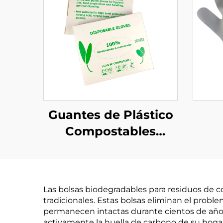
Guantes de Plástico
Compostables
Biodegradables y
C
Compostables de
Bi
Material PLA PBAT
C
Las bolsas biodegradables para residuos de co
Almidón de Maíz
Hec
tradicionales. Estas bolsas eliminan el prob
PLA
permanecen intactas durante cientos de años 
activamente la huella de carbono de su hoga