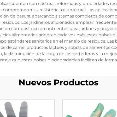
lsas cuentan con costuras reforzadas y propiedades res
comprometer su resistencia estructural. Las aplicacione
ección de basura, abarcando sistemas completos de com
o residuos. Los jardineros aficionados emplean frecuent
 en compost rico en nutrientes para jardines y proyecto
vicios alimentarios adoptan cada vez más estas bolsas b
po estándares sanitarios en el manejo de residuos. Las 
stos de carne, productos lácteos y sobras de alimentos c
o, la disminución de la carga en los vertederos y la mejo
taje que estas bolsas biodegradables facilitan de forma 
Nuevos Productos