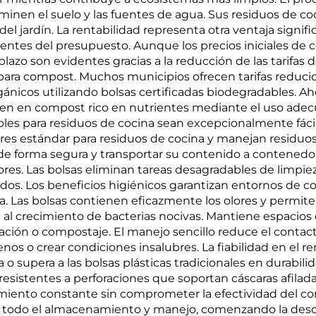
de maíz
minen el suelo y las fuentes de agua. Sus residuos de c
l jardín. La rentabilidad representa otra ventaja signifi
entes del presupuesto. Aunque los precios iniciales de
plazo son evidentes gracias a la reducción de las tarifas 
ara compost. Muchos municipios ofrecen tarifas reducid
icos utilizando bolsas certificadas biodegradables. Ahor
ten en compost rico en nutrientes mediante el uso adecu
es para residuos de cocina sean excepcionalmente fácil
s estándar para residuos de cocina y manejan residuos o
s de forma segura y transportar su contenido a contene
res. Las bolsas eliminan tareas desagradables de limpie
ridos. Los beneficios higiénicos garantizan entornos de 
. Las bolsas contienen eficazmente los olores y permite
al crecimiento de bacterias nocivas. Mantiene espacios 
ación o compostaje. El manejo sencillo reduce el contac
s o crear condiciones insalubres. La fiabilidad en el 
o supera a las bolsas plásticas tradicionales en durabili
 resistentes a perforaciones que soportan cáscaras afilad
dimiento constante sin comprometer la efectividad del co
te todo el almacenamiento y manejo, comenzando la de