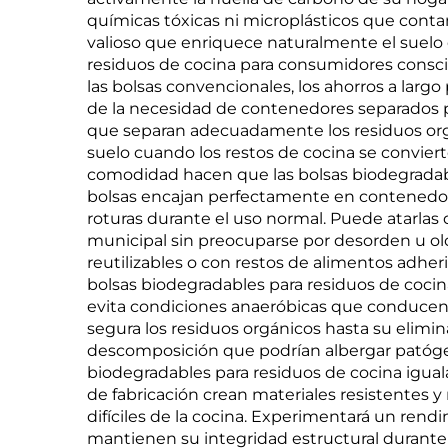
químicas tóxicas ni microplásticos que conta
valioso que enriquece naturalmente el suelo de
residuos de cocina para consumidores consci
las bolsas convencionales, los ahorros a largo 
de la necesidad de contenedores separados p
que separan adecuadamente los residuos orgán
suelo cuando los restos de cocina se convier
comodidad hacen que las bolsas biodegradabl
bolsas encajan perfectamente en contenedore
roturas durante el uso normal. Puede atarla
municipal sin preocuparse por desorden u olo
reutilizables o con restos de alimentos adhe
bolsas biodegradables para residuos de cocina
evita condiciones anaeróbicas que conducen 
segura los residuos orgánicos hasta su elimin
descomposición que podrían albergar patógeno
biodegradables para residuos de cocina iguala 
de fabricación crean materiales resistentes y
difíciles de la cocina. Experimentará un ren
mantienen su integridad estructural duran