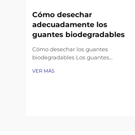
Cómo desechar
adecuadamente los
guantes biodegradables
Cómo desechar los guantes
biodegradables Los guantes
biodegradables son una opción
VER MÁS
ecológica popular, ofreciendo
comodidad de un solo uso y
prometiendo descomponerse
naturalmente. Pero sus beneficios
ambientales sólo funcionan si los
desechas correctamente...