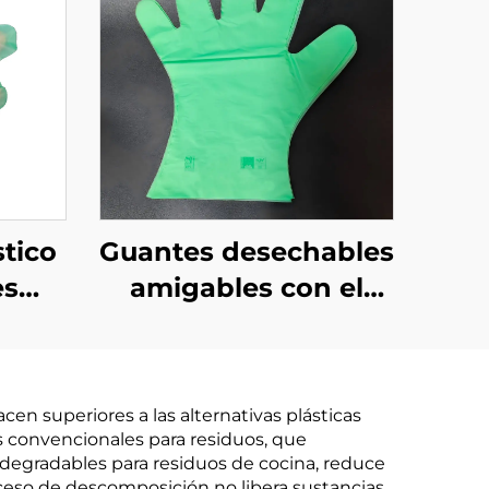
tico
Guantes desechables
es
amigables con el
s y
medio ambiente
 de
biodegradables y
PBAT
compostables de
en superiores a las alternativas plásticas
aíz
material de PLA
s convencionales para residuos, que
PBAT almidón de
odegradables para residuos de cocina, reduce
ceso de descomposición no libera sustancias