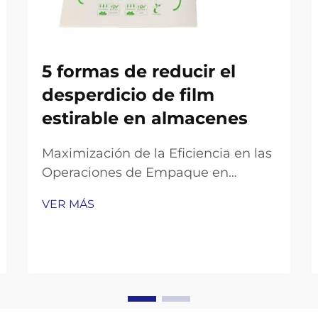
5 formas de reducir el
desperdicio de film
estirable en almacenes
Maximización de la Eficiencia en las
Operaciones de Empaque en
Almacenes En el actual entorno
VER MÁS
logístico competitivo, los almacenes
enfrentan una presión creciente
para optimizar sus operaciones
manteniendo al mismo tiempo los
objetivos de sostenibilidad. Un área
que a menudo genera un