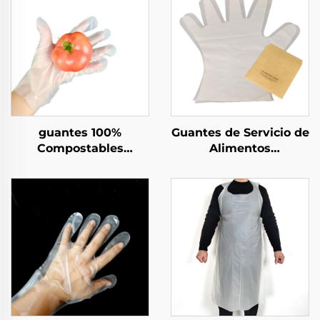
guantes 100%
Guantes de Servicio de
Compostables
Alimentos
Biodegradables y
Compostables
Compostables Hechos
Biodegradables y
de Material PLA PBAT
Compostables Hechos
almidón de maíz
de Material de PLA
PBAT almidón de maíz