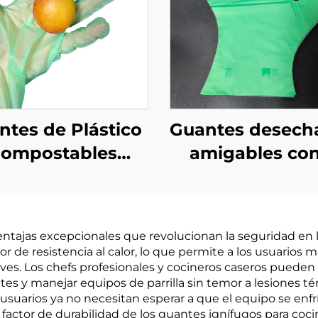
ntes de Plástico
Guantes desech
ompostables
amigables con
odegradables y
medio ambie
mpostables de
biodegradable
erial PLA PBAT
compostables
ntajas excepcionales que revolucionan la seguridad en la 
midón de Maíz
material de P
r de resistencia al calor, lo que permite a los usuario
PBAT almidón
s. Los chefs profesionales y cocineros caseros pueden
ntes y manejar equipos de parrilla sin temor a lesiones 
maíz
s usuarios ya no necesitan esperar a que el equipo se enf
l factor de durabilidad de los guantes ignífugos para co