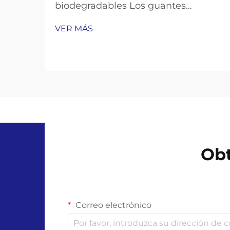
biodegradables Los guantes
biodegradables son una opción
VER MÁS
ecológica popular, ofreciendo
comodidad de un solo uso y
prometiendo descomponerse
naturalmente. Pero sus beneficios
ambientales sólo funcionan si los
desechas correctamente...
Obt
Correo electrónico