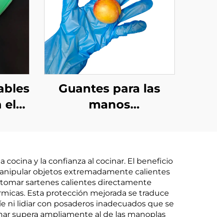
ables
Guantes para las
 el
manos
nte
biodegradables
s y
biodegradables y
 de
compostables de
cocina y la confianza al cocinar. El beneficio
LA
material de PLA
s manipular objetos extremadamente calientes
 de
PBAT almidón de
 tomar sartenes calientes directamente
térmicas. Esta protección mejorada se traduce
maíz
ríe ni lidiar con posaderos inadecuados que se
cinar supera ampliamente al de las manoplas