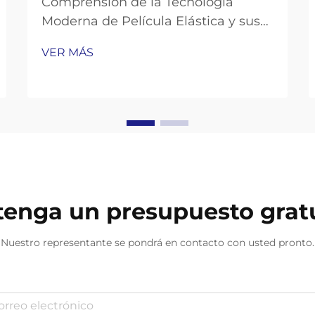
Comprensión de la Tecnología
Moderna de Película Elástica y sus
Aplicaciones El panorama de las
VER MÁS
soluciones de empaque continúa
evolucionando, y la película elástica
sigue a la vanguardia de los
materiales innovadores para
empaquetado industrial. A medida
que nos acercamos a 2025, la
tecnología detrás...
enga un presupuesto grat
Nuestro representante se pondrá en contacto con usted pronto.