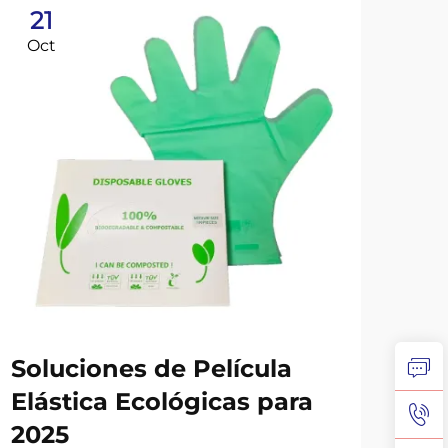
21
2
Oct
Oc
No
Soluciones de Película
Gu
Elástica Ecológicas para
Ex
2025