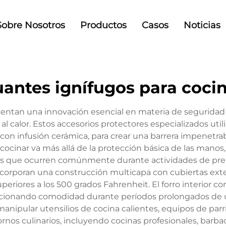
Sobre Nosotros
Productos
Casos
Noticias
antes ignífugos para coci
sentan una innovación esencial en materia de seguridad 
l calor. Estos accesorios protectores especializados util
 con infusión cerámica, para crear una barrera impenetr
 cocinar va más allá de la protección básica de las manos
as que ocurren comúnmente durante actividades de prepa
corporan una construcción multicapa con cubiertas exter
uperiores a los 500 grados Fahrenheit. El forro interior
cionando comodidad durante períodos prolongados de us
anipular utensilios de cocina calientes, equipos de parri
nos culinarios, incluyendo cocinas profesionales, barbaco