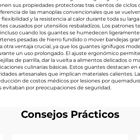
nen sus propiedades protectoras tras cientos de ciclos d
iferencia de las manoplas convencionales que se vuelven
lexibilidad y la resistencia al calor durante toda su larg
es causados por utensilios resbaladizos. Los patrones t
incluso cuando los guantes se humedecen ligeramente p
artenes pesadas de hierro fundido o mover bandejas gran
a otra ventaja crucial, ya que los guantes ignífugos mod
urante un uso prolongado. El ajuste ergonómico permite u
jillas de parrilla, dar la vuelta a alimentos delicados o m
plicaciones culinarias básicas. Estos guantes destacan en 
ades artesanales que implican materiales calientes. La
educción de costos médicos por lesiones por quemaduras
tes evitaban por preocupaciones de seguridad.
Consejos Prácticos