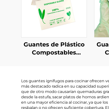
Guantes de Plástico
Gua
Compostables
C
Biodegradables y
Bi
Compostables de
Co
Material PLA PBAT
Mat
Los guantes ignífugos para cocinar ofrecen ve
Almidón de Maíz
Al
más destacado radica en su capacidad superio
que de otro modo causarían quemaduras grave
desde la estufa, sacar platos de hornos ardie
en una mayor eficiencia al cocinar, ya que lo
resbalan o no ofrecen suficiente cobertura. E