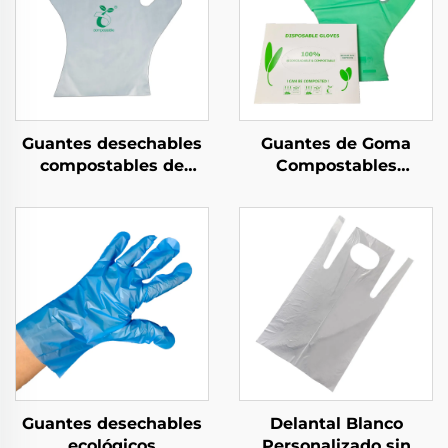
Guantes desechables
Guantes de Goma
compostables de
Compostables
material
Biodegradables y
biodegradable y
Compostables de
compostable PLA
Material PLA PBAT
PBAT almidón de maíz
Almidón de Maíz
Guantes desechables
Delantal Blanco
ecológicos
Personalizado sin