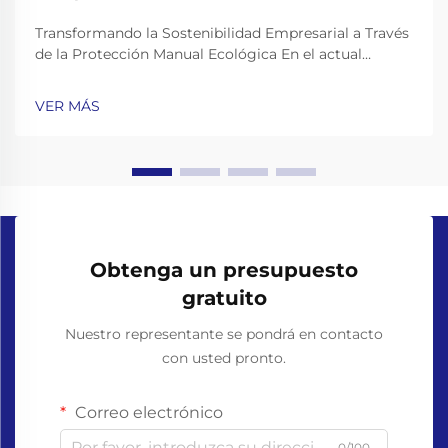
Transformando la Sostenibilidad Empresarial a Través
de la Protección Manual Ecológica En el actual
entorno empresarial consciente del medio ambiente,
el cambio hacia prácticas operativas sostenibles se ha
VER MÁS
convertido en algo más que una tendencia: es una
necesidad. Entre las vari...
Obtenga un presupuesto
gratuito
Nuestro representante se pondrá en contacto
con usted pronto.
Correo electrónico
0/100