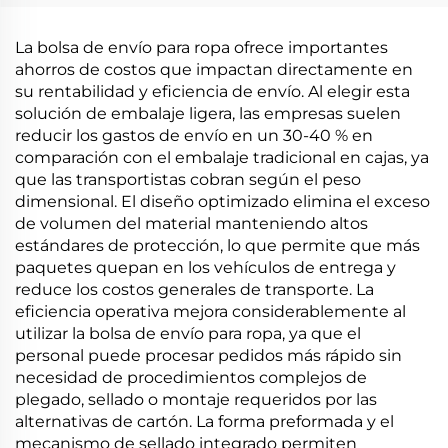
compostable PLA
material de PLA PBAT
PBAT almidón de maíz
almidón de maíz
La bolsa de envío para ropa ofrece importantes
ahorros de costos que impactan directamente en
su rentabilidad y eficiencia de envío. Al elegir esta
solución de embalaje ligera, las empresas suelen
reducir los gastos de envío en un 30-40 % en
comparación con el embalaje tradicional en cajas, ya
que las transportistas cobran según el peso
dimensional. El diseño optimizado elimina el exceso
de volumen del material manteniendo altos
estándares de protección, lo que permite que más
paquetes quepan en los vehículos de entrega y
reduce los costos generales de transporte. La
eficiencia operativa mejora considerablemente al
utilizar la bolsa de envío para ropa, ya que el
personal puede procesar pedidos más rápido sin
necesidad de procedimientos complejos de
plegado, sellado o montaje requeridos por las
alternativas de cartón. La forma preformada y el
mecanismo de sellado integrado permiten