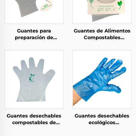
Guantes para
Guantes de Alimentos
preparación de
Compostables
alimentos
Biodegradables y
compostables
Compostables Hechos
Biodegradables y
de Material PLA PBAT
Compostables de
almidón de maíz
material PLA PBAT
almidón de maíz
Guantes desechables
Guantes desechables
compostables de
ecológicos
material
biodegradables y
biodegradable y
compostables de