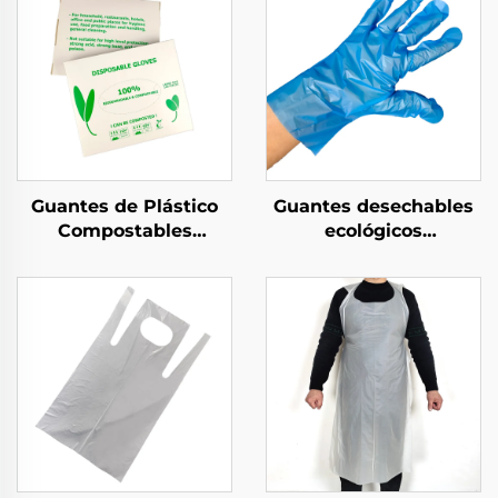
Guantes de Plástico
Guantes desechables
Compostables
ecológicos
Biodegradables y
biodegradables y
Compostables de
compostables de
Material PLA PBAT
material de PLA PBAT
Almidón de Maíz
almidón de maíz