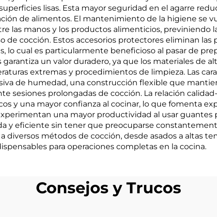
superficies lisas. Esta mayor seguridad en el agarre red
ación de alimentos. El mantenimiento de la higiene se vu
tre las manos y los productos alimenticios, previniendo 
o de cocción. Estos accesorios protectores eliminan las
 lo cual es particularmente beneficioso al pasar de prep
arantiza un valor duradero, ya que los materiales de alt
raturas extremas y procedimientos de limpieza. Las car
esiva de humedad, una construcción flexible que mantie
nte sesiones prolongadas de cocción. La relación calidad-
cos y una mayor confianza al cocinar, lo que fomenta e
experimentan una mayor productividad al usar guantes p
da y eficiente sin tener que preocuparse constantemen
a a diversos métodos de cocción, desde asados a altas t
dispensables para operaciones completas en la cocina.
Consejos y Trucos