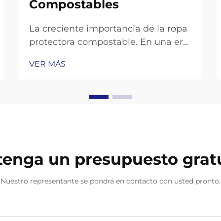
Compostables
La creciente importancia de la ropa
protectora compostable. En una era
en la que la conciencia ambiental se
VER MÁS
combina con la seguridad en el
lugar de trabajo, la certificación de
guantes compostables ha surgido
como un aspecto crucial a
considerar tanto para empresas
como para consumidores. Estas
innovadoras protecciones...
enga un presupuesto grat
Nuestro representante se pondrá en contacto con usted pronto.