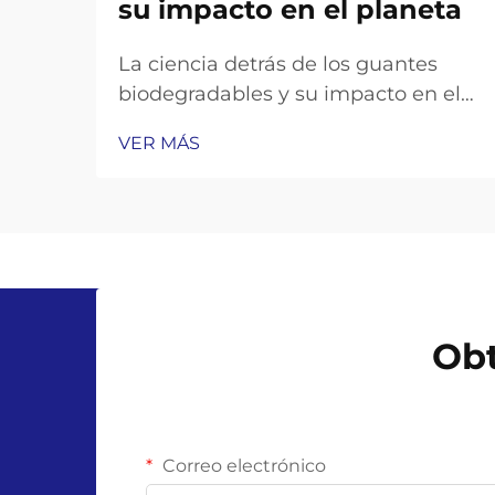
su impacto en el planeta
La ciencia detrás de los guantes
biodegradables y su impacto en el
planeta Los guantes biodegradables
VER MÁS
han surgido como una solución
prometedora para la crisis de
residuos plásticos, pero su eficacia
depende de la ciencia que subyace
a sus materiales y descomposición.
Des...
Obt
Correo electrónico