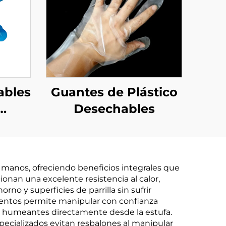
ables
Guantes de Plástico
Desechables
s y
 de
LA
s manos, ofreciendo beneficios integrales que
 de
ionan una excelente resistencia al calor,
o y superficies de parrilla sin sufrir
mentos permite manipular con confianza
nes humeantes directamente desde la estufa.
especializados evitan resbalones al manipular