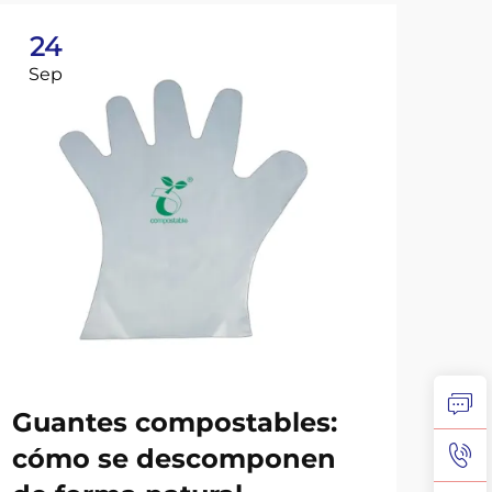
24
2
Sep
No
Guantes compostables:
Có
cómo se descomponen
gu