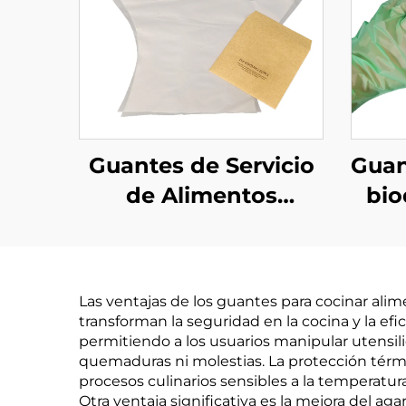
Guantes de Servicio
Guan
de Alimentos
bio
Compostables
mat
Biodegradables y
al
Compostables
bi
Las ventajas de los guantes para cocinar ali
Hechos de Material
transforman la seguridad en la cocina y la efi
de PLA PBAT
permitiendo a los usuarios manipular utensili
quemaduras ni molestias. La protección térm
almidón de maíz
procesos culinarios sensibles a la temperatu
Otra ventaja significativa es la mejora del aga