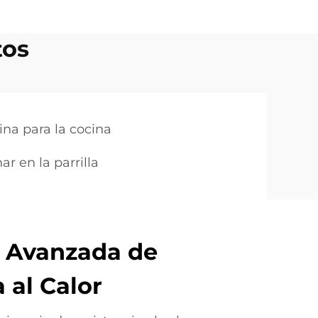
tos
na para la cocina
r en la parrilla
a Avanzada de
 al Calor