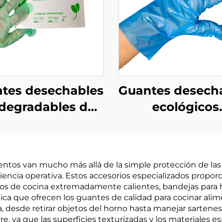
tes desechables
Guantes desech
degradables de
ecológicos
erial PLA PBAT
biodegradable
midón de maíz
compostables
odegradable y
material de P
mentos van mucho más allá de la simple protección de la
compostable
PBAT almidón
ciencia operativa. Estos accesorios especializados proporc
maíz
os de cocina extremadamente calientes, bandejas para horn
ica que ofrecen los guantes de calidad para cocinar ali
ra, desde retirar objetos del horno hasta manejar sarte
rre, ya que las superficies texturizadas y los materiales 