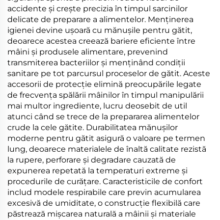
accidente și crește precizia în timpul sarcinilor
delicate de preparare a alimentelor. Menținerea
igienei devine ușoară cu mănușile pentru gătit,
deoarece acestea creează bariere eficiente între
mâini și produsele alimentare, prevenind
transmiterea bacteriilor și menținând condiții
sanitare pe tot parcursul proceselor de gătit. Aceste
accesorii de protecție elimină preocupările legate
de frecvența spălării mâinilor în timpul manipulării
mai multor ingrediente, lucru deosebit de util
atunci când se trece de la prepararea alimentelor
crude la cele gătite. Durabilitatea mănușilor
moderne pentru gătit asigură o valoare pe termen
lung, deoarece materialele de înaltă calitate rezistă
la rupere, perforare și degradare cauzată de
expunerea repetată la temperaturi extreme și
procedurile de curățare. Caracteristicile de confort
includ modele respirabile care previn acumularea
excesivă de umiditate, o construcție flexibilă care
păstrează mișcarea naturală a mâinii și materiale