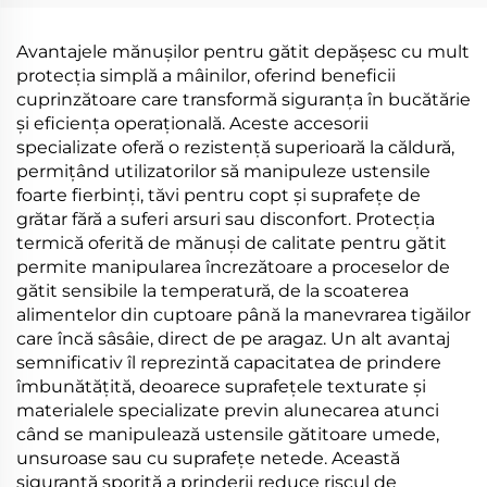
compostați din
materiale PLA PBAT
Avantajele mănușilor pentru gătit depășesc cu mult
amido de porumb
protecția simplă a mâinilor, oferind beneficii
cuprinzătoare care transformă siguranța în bucătărie
și eficiența operațională. Aceste accesorii
specializate oferă o rezistență superioară la căldură,
permițând utilizatorilor să manipuleze ustensile
foarte fierbinți, tăvi pentru copt și suprafețe de
grătar fără a suferi arsuri sau disconfort. Protecția
termică oferită de mănuși de calitate pentru gătit
permite manipularea încrezătoare a proceselor de
gătit sensibile la temperatură, de la scoaterea
alimentelor din cuptoare până la manevrarea tigăilor
care încă sâsâie, direct de pe aragaz. Un alt avantaj
semnificativ îl reprezintă capacitatea de prindere
îmbunătățită, deoarece suprafețele texturate și
materialele specializate previn alunecarea atunci
când se manipulează ustensile gătitoare umede,
unsuroase sau cu suprafețe netede. Această
siguranță sporită a prinderii reduce riscul de