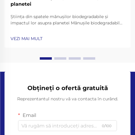
planetei
Știința din spatele mănușilor biodegradabile și
impactul lor asupra planetei Mănușile biodegradabile
au apărut ca o soluție promițătoare pentru criza
deșeurilor de plastic, dar eficacitatea lor depinde de
VEZI MAI MULT
știința din spatele materialelor și descompunerii lor. -
Nu...
Obțineți o ofertă gratuită
Reprezentantul nostru vă va contacta în curând.
Email
0/100