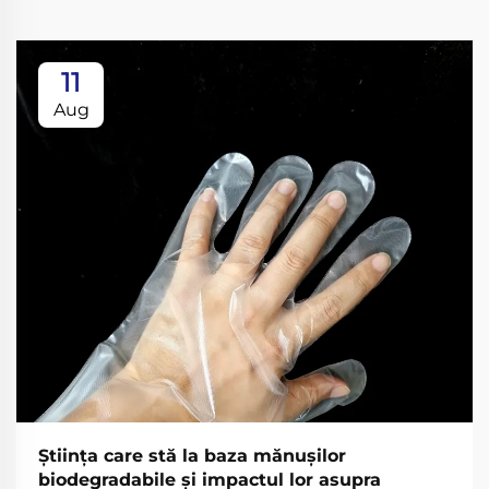
11
Aug
Ştiinţa care stă la baza mănuşilor
biodegradabile şi impactul lor asupra