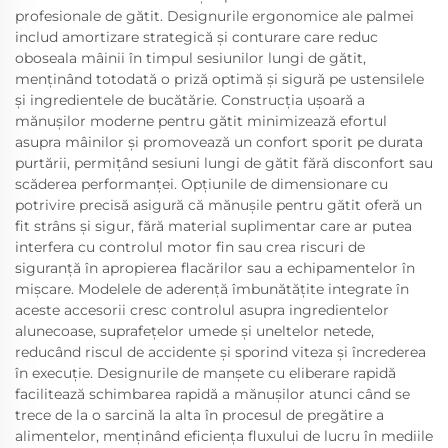
profesionale de gătit. Designurile ergonomice ale palmei
includ amortizare strategică și conturare care reduc
oboseala mâinii în timpul sesiunilor lungi de gătit,
menținând totodată o priză optimă și sigură pe ustensilele
și ingredientele de bucătărie. Construcția ușoară a
mănușilor moderne pentru gătit minimizează efortul
asupra mâinilor și promovează un confort sporit pe durata
purtării, permițând sesiuni lungi de gătit fără disconfort sau
scăderea performanței. Opțiunile de dimensionare cu
potrivire precisă asigură că mănușile pentru gătit oferă un
fit strâns și sigur, fără material suplimentar care ar putea
interfera cu controlul motor fin sau crea riscuri de
siguranță în apropierea flacărilor sau a echipamentelor în
mișcare. Modelele de aderență îmbunătățite integrate în
aceste accesorii cresc controlul asupra ingredientelor
alunecoase, suprafețelor umede și uneltelor netede,
reducând riscul de accidente și sporind viteza și încrederea
în execuție. Designurile de manșete cu eliberare rapidă
facilitează schimbarea rapidă a mănușilor atunci când se
trece de la o sarcină la alta în procesul de pregătire a
alimentelor, menținând eficiența fluxului de lucru în mediile