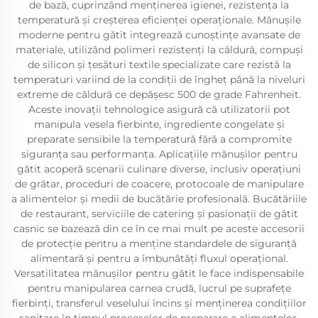
de bază, cuprinzând menținerea igienei, rezistența la
temperatură și creșterea eficienței operaționale. Mănușile
moderne pentru gătit integrează cunoștințe avansate de
materiale, utilizând polimeri rezistenți la căldură, compuși
de silicon și țesături textile specializate care rezistă la
temperaturi variind de la condiții de îngheț până la niveluri
extreme de căldură ce depășesc 500 de grade Fahrenheit.
Aceste inovații tehnologice asigură că utilizatorii pot
manipula vesela fierbinte, ingrediente congelate și
preparate sensibile la temperatură fără a compromite
siguranța sau performanța. Aplicațiile mănușilor pentru
gătit acoperă scenarii culinare diverse, inclusiv operațiuni
de grătar, proceduri de coacere, protocoale de manipulare
a alimentelor și medii de bucătărie profesională. Bucătăriile
de restaurant, serviciile de catering și pasionații de gătit
casnic se bazează din ce în ce mai mult pe aceste accesorii
de protecție pentru a menține standardele de siguranță
alimentară și pentru a îmbunătăți fluxul operațional.
Versatilitatea mănușilor pentru gătit le face indispensabile
pentru manipularea carnea crudă, lucrul pe suprafețe
fierbinți, transferul veselului încins și menținerea condițiilor