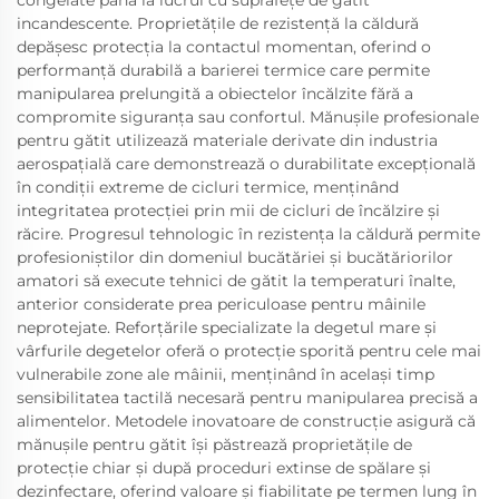
incandescente. Proprietățile de rezistență la căldură
depășesc protecția la contactul momentan, oferind o
performanță durabilă a barierei termice care permite
manipularea prelungită a obiectelor încălzite fără a
compromite siguranța sau confortul. Mănușile profesionale
pentru gătit utilizează materiale derivate din industria
aerospațială care demonstrează o durabilitate excepțională
în condiții extreme de cicluri termice, menținând
integritatea protecției prin mii de cicluri de încălzire și
răcire. Progresul tehnologic în rezistența la căldură permite
profesioniștilor din domeniul bucătăriei și bucătăriorilor
amatori să execute tehnici de gătit la temperaturi înalte,
anterior considerate prea periculoase pentru mâinile
neprotejate. Reforțările specializate la degetul mare și
vârfurile degetelor oferă o protecție sporită pentru cele mai
vulnerabile zone ale mâinii, menținând în același timp
sensibilitatea tactilă necesară pentru manipularea precisă a
alimentelor. Metodele inovatoare de construcție asigură că
mănușile pentru gătit își păstrează proprietățile de
protecție chiar și după proceduri extinse de spălare și
dezinfectare, oferind valoare și fiabilitate pe termen lung în