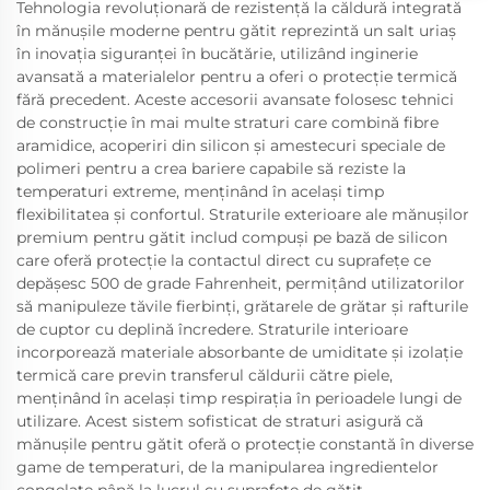
Tehnologia revoluționară de rezistență la căldură integrată
în mănușile moderne pentru gătit reprezintă un salt uriaș
în inovația siguranței în bucătărie, utilizând inginerie
avansată a materialelor pentru a oferi o protecție termică
fără precedent. Aceste accesorii avansate folosesc tehnici
de construcție în mai multe straturi care combină fibre
aramidice, acoperiri din silicon și amestecuri speciale de
polimeri pentru a crea bariere capabile să reziste la
temperaturi extreme, menținând în același timp
flexibilitatea și confortul. Straturile exterioare ale mănușilor
premium pentru gătit includ compuși pe bază de silicon
care oferă protecție la contactul direct cu suprafețe ce
depășesc 500 de grade Fahrenheit, permițând utilizatorilor
să manipuleze tăvile fierbinți, grătarele de grătar și rafturile
de cuptor cu deplină încredere. Straturile interioare
incorporează materiale absorbante de umiditate și izolație
termică care previn transferul căldurii către piele,
menținând în același timp respirația în perioadele lungi de
utilizare. Acest sistem sofisticat de straturi asigură că
mănușile pentru gătit oferă o protecție constantă în diverse
game de temperaturi, de la manipularea ingredientelor
congelate până la lucrul cu suprafețe de gătit