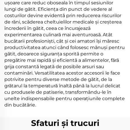
ușoare care reduc oboseala în timpul sesiunilor
lungi de gătit. Eficiența din punct de vedere al
costurilor devine evidentă prin reducerea riscurilor
de răni, scăderea cheltuielilor medicale și creșterea
încrederii în gătit, ceea ce încurajează
experimentarea culinară mai aventuroasă. Atât
bucătarii profesioniști, cât și cei amatori își măresc
productivitatea atunci când folosesc mănuși pentru
gătit, deoarece siguranța sporită permite o
pregătire mai rapidă și eficientă a alimentelor, fără
grija constantă legată de posibile arsuri sau
contaminări. Versatilitatea acestor accesorii le face
potrivite pentru diverse metode de gătit, de la
grătarul la temperatură înaltă până la lucrul delicat
cu produsele de patiserie, transformându-le în
unelte indispensabile pentru operațiunile complete
din bucătărie.
Sfaturi și trucuri