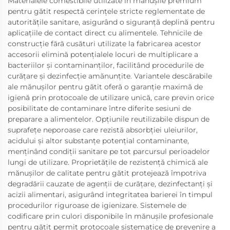
Materialele comestibile utilizate în mănușile premium
pentru gătit respectă cerințele stricte reglementate de
autoritățile sanitare, asigurând o siguranță deplină pentru
aplicațiile de contact direct cu alimentele. Tehnicile de
construcție fără cusături utilizate la fabricarea acestor
accesorii elimină potențialele locuri de multiplicare a
bacteriilor și contaminanților, facilitând procedurile de
curățare și dezinfecție amănunțite. Variantele descărabile
ale mănușilor pentru gătit oferă o garanție maximă de
igienă prin protocoale de utilizare unică, care previn orice
posibilitate de contaminare între diferite sesiuni de
preparare a alimentelor. Opțiunile reutilizabile dispun de
suprafețe neporoase care rezistă absorbției uleiurilor,
acidului și altor substanțe potențial contaminante,
menținând condiții sanitare pe tot parcursul perioadelor
lungi de utilizare. Proprietățile de rezistență chimică ale
mănușilor de calitate pentru gătit protejează împotriva
degradării cauzate de agenții de curățare, dezinfectanți și
acizii alimentari, asigurând integritatea barierei în timpul
procedurilor riguroase de igienizare. Sistemele de
codificare prin culori disponibile în mănușile profesionale
pentru gătit permit protocoale sistematice de prevenire a