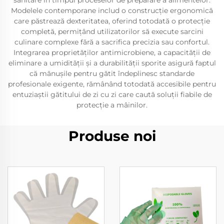
sanitare în timpul proceselor de preparare a alimentelor.
Modelele contemporane includ o construcție ergonomică
care păstrează dexteritatea, oferind totodată o protecție
completă, permițând utilizatorilor să execute sarcini
culinare complexe fără a sacrifica precizia sau confortul.
Integrarea proprietăților antimicrobiene, a capacității de
eliminare a umidității și a durabilității sporite asigură faptul
că mănușile pentru gătit îndeplinesc standarde
profesionale exigente, rămânând totodată accesibile pentru
entuziaștii gătitului de zi cu zi care caută soluții fiabile de
protecție a mâinilor.
Produse noi