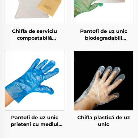
Chifla de serviciu
Pantofi de uz unic
compostabilă
biodegradabili
Biodegradabilă și
Biodegradabili și
compostabilă din
compostați din
material PLA PBAT
materiale PLA PBAT
amidoară de porumb
amido de porumb
Pantofi de uz unic
Chifla plastică de uz
prieteni cu mediul
unic
înconjurător
Biodegradabili și