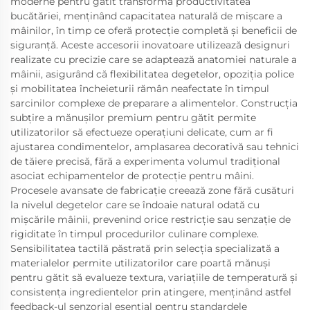
moderne pentru gătit transformă productivitatea
bucătăriei, menținând capacitatea naturală de mișcare a
mâinilor, în timp ce oferă protecție completă și beneficii de
siguranță. Aceste accesorii inovatoare utilizează designuri
realizate cu precizie care se adaptează anatomiei naturale a
mâinii, asigurând că flexibilitatea degetelor, opoziția police
și mobilitatea încheieturii rămân neafectate în timpul
sarcinilor complexe de preparare a alimentelor. Construcția
subțire a mănușilor premium pentru gătit permite
utilizatorilor să efectueze operațiuni delicate, cum ar fi
ajustarea condimentelor, amplasarea decorativă sau tehnici
de tăiere precisă, fără a experimenta volumul tradițional
asociat echipamentelor de protecție pentru mâini.
Procesele avansate de fabricație creează zone fără cusături
la nivelul degetelor care se îndoaie natural odată cu
mișcările mâinii, prevenind orice restricție sau senzație de
rigiditate în timpul procedurilor culinare complexe.
Sensibilitatea tactilă păstrată prin selecția specializată a
materialelor permite utilizatorilor care poartă mănuși
pentru gătit să evalueze textura, variațiile de temperatură și
consistența ingredientelor prin atingere, menținând astfel
feedback-ul senzorial esențial pentru standardele