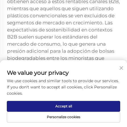
obtienen acceso a estos rentables canales B2B,
mientras que aquellos que siguen utilizando
plásticos convencionales se ven excluidos de
segmentos de mercado en crecimiento. Las
expectativas de sostenibilidad en contextos
B2B suelen superar los estándares del
mercado de consumo, lo que genera una
presión adicional para la adopción de bolsas
biodegradables entre los minoristas que
atienden a clientes empresariales.
We value your privacy
Los requisitos de transparencia en la cadena
We use cookies and similar tools to provide our services.
de suministro que acompañan a las relaciones
If you don't want to accept all cookies, click Personalize
B2B favorecen las bolsas biodegradables con
cookies.
credenciales ambientales documentadas. Los
marcos de informes corporativos sobre
Accept all
sostenibilidad exigen que los minoristas
Personalize cookies
divulguen los materiales de embalaje, los
impactos ambientales y las iniciativas de