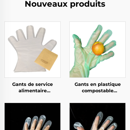
Nouveaux produits
Gants de service
Gants en plastique
alimentaire
compostable
compostables
biodégradable et
biodégradables et
compostable en PLA
compostables en PLA
PBAT amidon de maïs
PBAT amidon de maïs