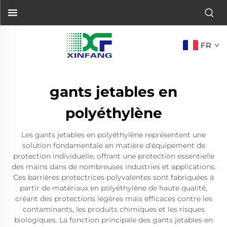
FR
gants jetables en
polyéthylène
Les gants jetables en polyéthylène représentent une
solution fondamentale en matière d'équipement de
protection individuelle, offrant une protection essentielle
des mains dans de nombreuses industries et applications.
Ces barrières protectrices polyvalentes sont fabriquées à
partir de matériaux en polyéthylène de haute qualité,
créant des protections légères mais efficaces contre les
contaminants, les produits chimiques et les risques
biologiques. La fonction principale des gants jetables en