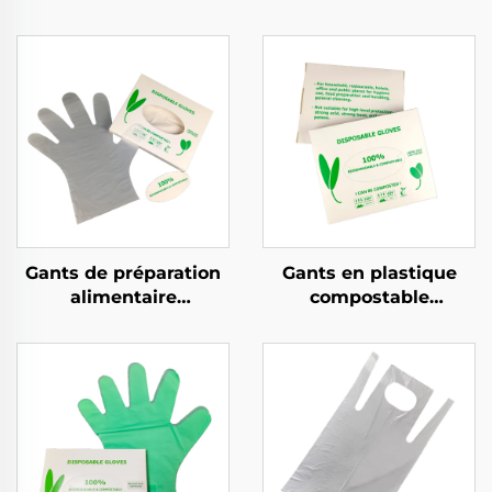
Gants de préparation
Gants en plastique
alimentaire
compostable
compostables
biodégradable et
biodégradables et
compostable en PLA
compostables en PLA
PBAT amidon de maïs
PBAT amidon de maïs