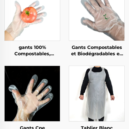
gants 100%
Gants Compostables
Compostables,
et Biodégradables en
Biodégradables et
Matière PLA PBAT
Compostables en PLA
Amidon de Maïs
PBAT Amidon de Maïs
Biodégradable &
Compostable
Gants Cpe
Tablier Blanc