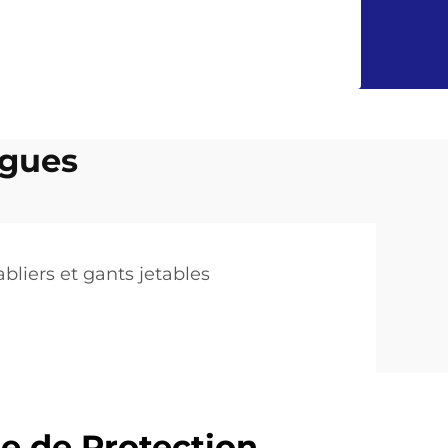
ngues
abliers et gants jetables
e de Protection