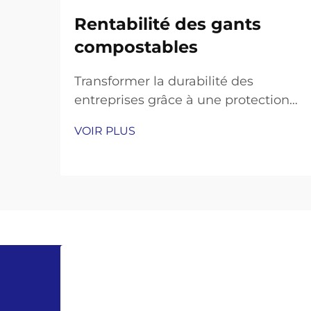
Rentabilité des gants
compostables
Transformer la durabilité des
entreprises grâce à une protection
des mains respectueuse de
VOIR PLUS
l'environnement. Dans le contexte
actuel, marqué par une prise de
conscience environnementale
croissante, le passage à des
pratiques opérationnelles durables
n'est plus seulement une tendance
– c'est une nécessité. Parmi les vari...