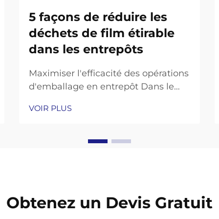
5 façons de réduire les
déchets de film étirable
dans les entrepôts
Maximiser l'efficacité des opérations
d'emballage en entrepôt Dans le
paysage logistique concurrentiel
VOIR PLUS
actuel, les entrepôts sont soumis à
une pression croissante pour
optimiser leurs opérations tout en
respectant leurs objectifs de
durabilité. Un domaine qui génère
souvent des déchets importants...
Obtenez un Devis Gratuit