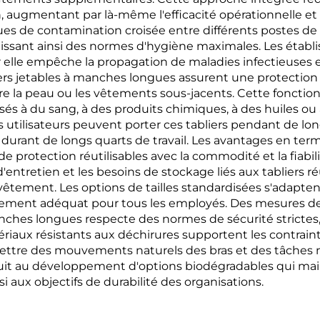
 augmentant par là-même l'efficacité opérationnelle et 
sques de contamination croisée entre différents postes d
tissant ainsi des normes d'hygiène maximales. Les établ
r elle empêche la propagation de maladies infectieuses et
ers jetables à manches longues assurent une protection s
 la peau ou les vêtements sous-jacents. Cette fonction 
és à du sang, à des produits chimiques, à des huiles ou
s utilisateurs peuvent porter ces tabliers pendant de lo
té durant de longs quarts de travail. Les avantages en t
 protection réutilisables avec la commodité et la fiabili
 d'entretien et les besoins de stockage liés aux tabliers r
ment. Les options de tailles standardisées s'adaptent à 
ement adéquat pour tous les employés. Des mesures de co
nches longues respecte des normes de sécurité strictes, 
ériaux résistants aux déchirures supportent les contrain
ettre des mouvements naturels des bras et des tâches n
it au développement d'options biodégradables qui mai
i aux objectifs de durabilité des organisations.