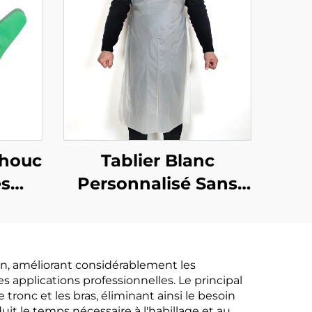
chouc
Tablier Blanc
es
Personnalisé Sans
s et
Ourlet en
 en
Polyéthylène
on de
on, améliorant considérablement les
s applications professionnelles. Le principal
onc et les bras, éliminant ainsi le besoin
 le temps nécessaire à l'habillage et au