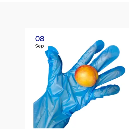
08
Sep