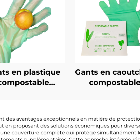
ts en plastique
Gants en caout
compostable
compostabl
odégradable et
biodégradable
postable en PLA
compostables
AT amidon de
PLA PBAT amid
ent des avantages exceptionnels en matière de protecti
maïs
maïs
 tout en proposant des solutions économiques pour diverse
 une couverture complète qui protège simultanément le tr
ements supplémentaires. Cette approche intégrée réduit