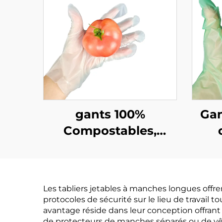
gants 100%
Gan
Compostables,
Biodégradables et
bi
Compostables en
com
PLA PBAT Amidon
PB
Les tabliers jetables à manches longues offr
de Maïs
protocoles de sécurité sur le lieu de travail
avantage réside dans leur conception offrant
de protecteurs de manches séparés ou de vêt