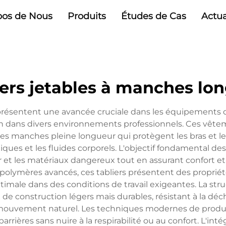
pos de Nous
Produits
Études de Cas
Actua
iers jetables à manches lo
présentent une avancée cruciale dans les équipements de 
n dans divers environnements professionnels. Ces vêtem
s manches pleine longueur qui protègent les bras et le t
ques et les fluides corporels. L'objectif fondamental de
teur et les matériaux dangereux tout en assurant confort
ux polymères avancés, ces tabliers présentent des propri
imale dans des conditions de travail exigeantes. La stru
 construction légers mais durables, résistant à la déchi
ouvement naturel. Les techniques modernes de producti
arrières sans nuire à la respirabilité ou au confort. L'i