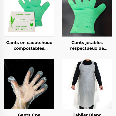
Gants en caoutchouc
Gants jetables
compostables
respectueux de
biodégradables et
l'environnement
compostables en PLA
biodégradables et
PBAT amidon de maïs
compostables en PLA
PBAT amidon de maïs
Gants Cpe
Tablier Blanc