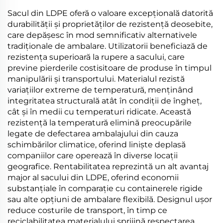
Feciolă de Porumb
Sacul din LDPE oferă o valoare excepțională datorită
durabilității și proprietăților de rezistență deosebite,
care depășesc în mod semnificativ alternativele
tradiționale de ambalare. Utilizatorii beneficiază de
rezistența superioară la rupere a sacului, care
previne pierderile costisitoare de produse în timpul
manipulării și transportului. Materialul rezistă
variațiilor extreme de temperatură, menținând
integritatea structurală atât în condiții de îngheț,
cât și în medii cu temperaturi ridicate. Această
rezistență la temperatură elimină preocupările
legate de defectarea ambalajului din cauza
schimbărilor climatice, oferind liniște deplasă
companiilor care operează în diverse locații
geografice. Rentabilitatea reprezintă un alt avantaj
major al sacului din LDPE, oferind economii
substanțiale în comparație cu containerele rigide
sau alte opțiuni de ambalare flexibilă. Designul ușor
reduce costurile de transport, în timp ce
reciclabilitatea materialului sprijină respectarea