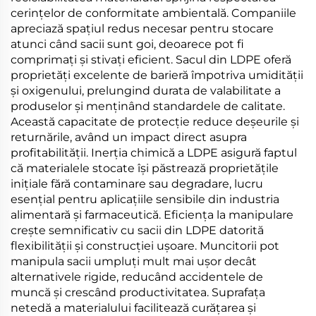
cerințelor de conformitate ambientală. Companiile
apreciază spațiul redus necesar pentru stocare
atunci când sacii sunt goi, deoarece pot fi
comprimați și stivați eficient. Sacul din LDPE oferă
proprietăți excelente de barieră împotriva umidității
și oxigenului, prelungind durata de valabilitate a
produselor și menținând standardele de calitate.
Această capacitate de protecție reduce deșeurile și
returnările, având un impact direct asupra
profitabilității. Inerția chimică a LDPE asigură faptul
că materialele stocate își păstrează proprietățile
inițiale fără contaminare sau degradare, lucru
esențial pentru aplicațiile sensibile din industria
alimentară și farmaceutică. Eficiența la manipulare
crește semnificativ cu sacii din LDPE datorită
flexibilității și construcției ușoare. Muncitorii pot
manipula sacii umpluți mult mai ușor decât
alternativele rigide, reducând accidentele de
muncă și crescând productivitatea. Suprafața
netedă a materialului facilitează curățarea și