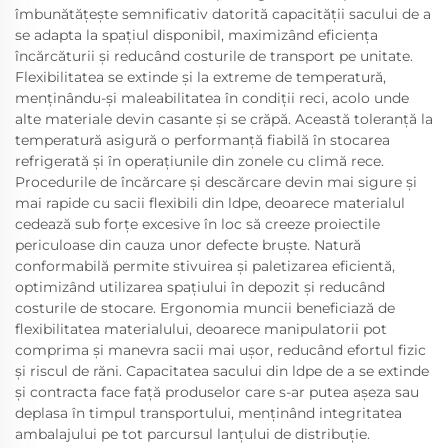
îmbunătățește semnificativ datorită capacității sacului de a
se adapta la spațiul disponibil, maximizând eficiența
încărcăturii și reducând costurile de transport pe unitate.
Flexibilitatea se extinde și la extreme de temperatură,
menținându-și maleabilitatea în condiții reci, acolo unde
alte materiale devin casante și se crăpă. Această toleranță la
temperatură asigură o performanță fiabilă în stocarea
refrigerată și în operațiunile din zonele cu climă rece.
Procedurile de încărcare și descărcare devin mai sigure și
mai rapide cu sacii flexibili din ldpe, deoarece materialul
cedează sub forțe excesive în loc să creeze proiectile
periculoase din cauza unor defecte bruște. Natură
conformabilă permite stivuirea și paletizarea eficientă,
optimizând utilizarea spațiului în depozit și reducând
costurile de stocare. Ergonomia muncii beneficiază de
flexibilitatea materialului, deoarece manipulatorii pot
comprima și manevra sacii mai ușor, reducând efortul fizic
și riscul de răni. Capacitatea sacului din ldpe de a se extinde
și contracta face față produselor care s-ar putea așeza sau
deplasa în timpul transportului, menținând integritatea
ambalajului pe tot parcursul lanțului de distribuție.