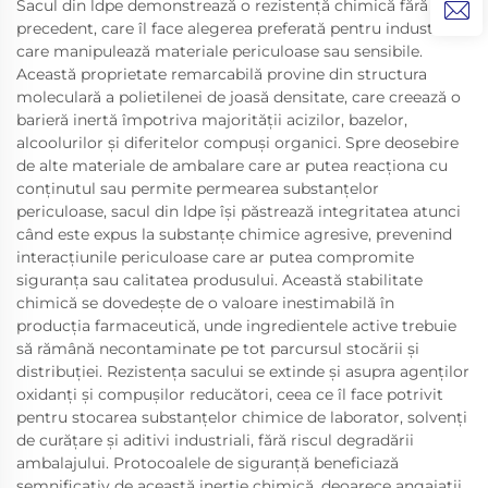
Sacul din ldpe demonstrează o rezistență chimică fără
precedent, care îl face alegerea preferată pentru industriile
care manipulează materiale periculoase sau sensibile.
Această proprietate remarcabilă provine din structura
moleculară a polietilenei de joasă densitate, care creează o
barieră inertă împotriva majorității acizilor, bazelor,
alcoolurilor și diferitelor compuși organici. Spre deosebire
de alte materiale de ambalare care ar putea reacționa cu
conținutul sau permite permearea substanțelor
periculoase, sacul din ldpe își păstrează integritatea atunci
când este expus la substanțe chimice agresive, prevenind
interacțiunile periculoase care ar putea compromite
siguranța sau calitatea produsului. Această stabilitate
chimică se dovedește de o valoare inestimabilă în
producția farmaceutică, unde ingredientele active trebuie
să rămână necontaminate pe tot parcursul stocării și
distribuției. Rezistența sacului se extinde și asupra agenților
oxidanți și compușilor reducători, ceea ce îl face potrivit
pentru stocarea substanțelor chimice de laborator, solvenți
de curățare și aditivi industriali, fără riscul degradării
ambalajului. Protocoalele de siguranță beneficiază
semnificativ de această inerție chimică, deoarece angajații