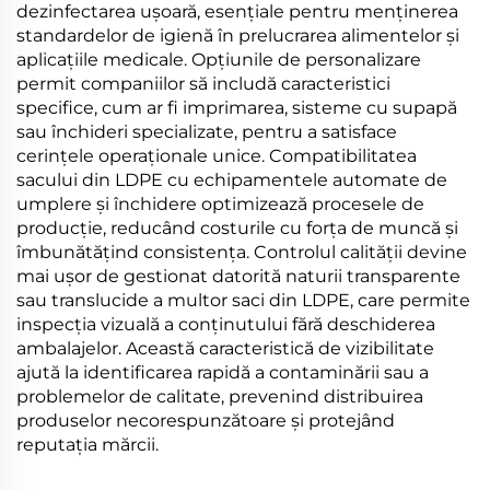
dezinfectarea ușoară, esențiale pentru menținerea
standardelor de igienă în prelucrarea alimentelor și
aplicațiile medicale. Opțiunile de personalizare
permit companiilor să includă caracteristici
specifice, cum ar fi imprimarea, sisteme cu supapă
sau închideri specializate, pentru a satisface
cerințele operaționale unice. Compatibilitatea
sacului din LDPE cu echipamentele automate de
umplere și închidere optimizează procesele de
producție, reducând costurile cu forța de muncă și
îmbunătățind consistența. Controlul calității devine
mai ușor de gestionat datorită naturii transparente
sau translucide a multor saci din LDPE, care permite
inspecția vizuală a conținutului fără deschiderea
ambalajelor. Această caracteristică de vizibilitate
ajută la identificarea rapidă a contaminării sau a
problemelor de calitate, prevenind distribuirea
produselor necorespunzătoare și protejând
reputația mărcii.