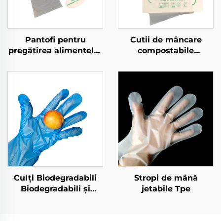
Pantofi pentru
Cutii de mâncare
pregătirea alimentelor
compostabile
compostați
Biodegradabile și
Biodegradabili și
Compostabile din
Compostați din
material PLA PBAT
material PLA PBAT
amilorf
Amiș de porumb
Culți Biodegradabili
Stropi de mână
Biodegradabili și
jetabile Tpe
Compostabili din
Material PLA PBAT