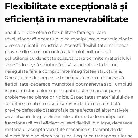
Flexibilitate excepțională și
eficiență în manevrabilitate
Sacul din ldpe oferă o flexibilitate fără egal care
revoluționează operațiunile de manipulare a materialelor în
diverse aplicații industriale. Această flexibilitate intrinsecă
provine din structura unică a lanțului polimeric al
polietilenei cu densitate scăzută, care permite materialului
să se îndoaie, să se întindă și să se adapteze la forme
neregulate fără a compromite integritatea structurală.
Operațiunile din depozite beneficiază enorm de această
flexibilitate, deoarece muncitorii pot manevra sacii umpluți
în jurul obstacolelor și prin spații strânse care ar pune
probleme recipientelor rigide. Capacitatea materialului de a
se deforma sub stres și de a reveni la forma sa inițială
previne defectele catastrofale care afectează alternativele
de ambalare fragile. Sistemele automate de manipulare
funcționează mai eficient cu saci flexibili din ldpe, deoarece
materialul acceptă variațiile mecanice și toleranțele de
aliniere fără a se bloca sau rupe. Logistica transporturilor se