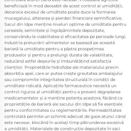
beneficiază în mod deosebit de acest control al umidității,
deoarece excesul de umiditate poate duce la formarea
mucegaiului, alterarea și pierderi financiare semnificative.
Sacul din ldpe menține niveluri optime de umiditate pentru
cerealele, semințele și îngrășămintele depozitate,
conservându-le viabilitatea și eficacitatea pe perioade lungi.
Industria prelucrării alimentelor se bazează pe această
barieră la umiditate pentru a păstra prospețimea
produselor și pentru a prelungi durata de valabilitate,
reducând astfel deșeurile și îmbunătățind satisfacția
clienților. Proprietățile hidrofobe ale materialului previn
absorbția apei, care ar putea crește greutatea ambalajului
sau compromite integritatea structurală în condiții de
umiditate ridicată. Aplicațiile farmaceutice necesită un
control riguros al umidității pentru a preveni degradarea
medicamentelor și a menține potența acestora, făcând ca
proprietățile de barieră ale sacului din ldpe să fie esențiale
pentru conformitatea cu reglementările. Permeabilitatea
controlată permite un schimb adecvat de gaze atunci când
este necesar, blocând în același timp pătrunderea excesivă
a umidității. Materialele de construcție depozitate în saci