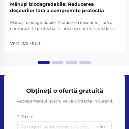
Mănuși biodegradabile: Reducerea
deșeurilor fără a compromite protecția
Mănuși biodegradabile: Reducerea deșeurilor fără a
compromite protecția În industrii care variază de la
asistența medicală la servirea alimentelor, mănușile
de unică folosință sunt esențiale pentru igienă și
VEZI MAI MULT
siguranță. Cu toate acestea, mănușile tradiționale
fabricate din plăstici nebiodegradabili precum ...
Obțineți o ofertă gratuită
Reprezentantul nostru vă va contacta în curând.
Email
0/100