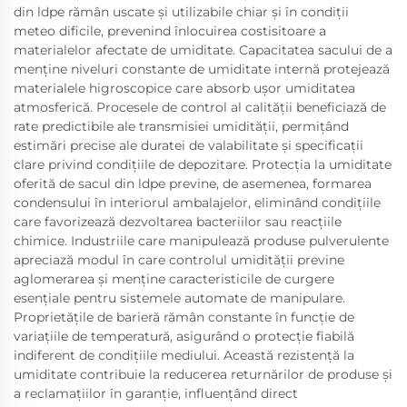
din ldpe rămân uscate și utilizabile chiar și în condiții
meteo dificile, prevenind înlocuirea costisitoare a
materialelor afectate de umiditate. Capacitatea sacului de a
menține niveluri constante de umiditate internă protejează
materialele higroscopice care absorb ușor umiditatea
atmosferică. Procesele de control al calității beneficiază de
rate predictibile ale transmisiei umidității, permițând
estimări precise ale duratei de valabilitate și specificații
clare privind condițiile de depozitare. Protecția la umiditate
oferită de sacul din ldpe previne, de asemenea, formarea
condensului în interiorul ambalajelor, eliminând condițiile
care favorizează dezvoltarea bacteriilor sau reacțiile
chimice. Industriile care manipulează produse pulverulente
apreciază modul în care controlul umidității previne
aglomerarea și menține caracteristicile de curgere
esențiale pentru sistemele automate de manipulare.
Proprietățile de barieră rămân constante în funcție de
variațiile de temperatură, asigurând o protecție fiabilă
indiferent de condițiile mediului. Această rezistență la
umiditate contribuie la reducerea returnărilor de produse și
a reclamațiilor în garanție, influențând direct