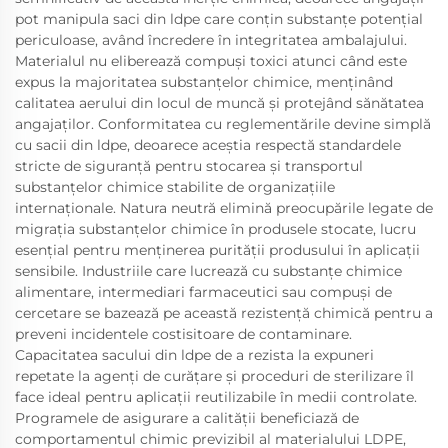
pot manipula saci din ldpe care conțin substanțe potențial
periculoase, având încredere în integritatea ambalajului.
Materialul nu eliberează compuși toxici atunci când este
expus la majoritatea substanțelor chimice, menținând
calitatea aerului din locul de muncă și protejând sănătatea
angajaților. Conformitatea cu reglementările devine simplă
cu sacii din ldpe, deoarece aceștia respectă standardele
stricte de siguranță pentru stocarea și transportul
substanțelor chimice stabilite de organizațiile
internaționale. Natura neutră elimină preocupările legate de
migrația substanțelor chimice în produsele stocate, lucru
esențial pentru menținerea purității produsului în aplicații
sensibile. Industriile care lucrează cu substanțe chimice
alimentare, intermediari farmaceutici sau compuși de
cercetare se bazează pe această rezistență chimică pentru a
preveni incidentele costisitoare de contaminare.
Capacitatea sacului din ldpe de a rezista la expuneri
repetate la agenți de curățare și proceduri de sterilizare îl
face ideal pentru aplicații reutilizabile în medii controlate.
Programele de asigurare a calității beneficiază de
comportamentul chimic previzibil al materialului LDPE,