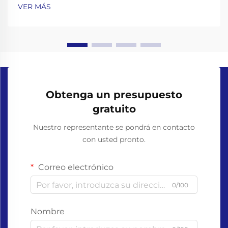
ecológicas a los productos cotidianos se ha vuelto
VER MÁS
más importante que nunca. Guantes de un solo uso,
ampliamente utilizados en el cuidado de la salud, el
servicio de alimentos,...
Obtenga un presupuesto
gratuito
Nuestro representante se pondrá en contacto
con usted pronto.
Correo electrónico
0/100
Nombre