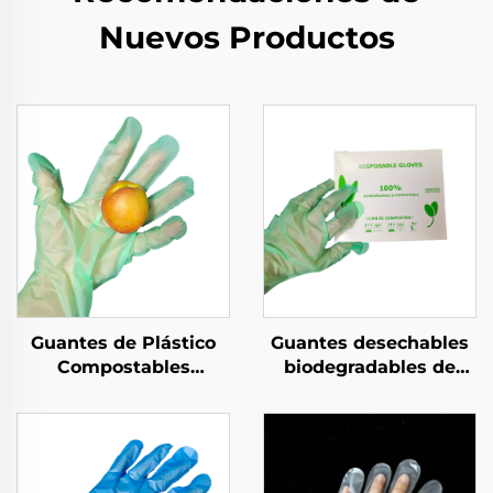
Nuevos Productos
Guantes de Plástico
Guantes desechables
Compostables
biodegradables de
Biodegradables y
material PLA PBAT
Compostables de
almidón de maíz
Material PLA PBAT
biodegradable y
Almidón de Maíz
compostable