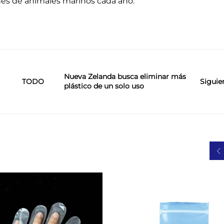
es de animales marinos cada año.
Nueva Zelanda busca eliminar más
Siguie
TODO
plástico de un solo uso