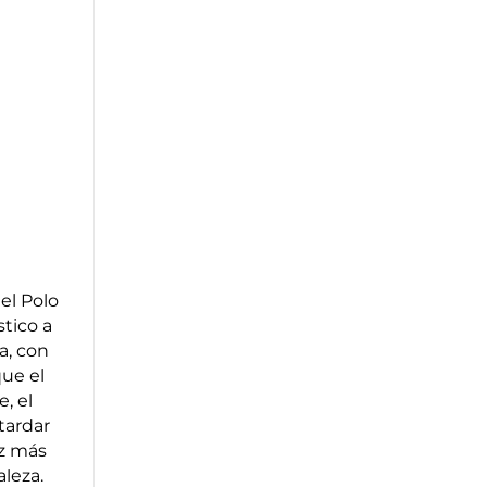
el Polo
tico a
a, con
ue el
, el
tardar
ez más
aleza.