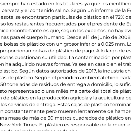
o siempre han estado en los titulares, ya que los científic
la cerveza y el contenido salino. Según un informe de la 
sota, se encontraron partículas de plástico en el 72% de
uso los restaurantes frecuentados por el presidente de E
ico reconfortante es que, según los expertos, no hay ev
nas para el cuerpo humano. Desde el 1 de junio de 2008
e bolsas de plástico con un grosor inferior a 0,025 mm. L
roporcionan bolsas de plástico de pago. A lo largo de es
rsonas cuestionan su utilidad. La contaminación por plást
 ha adquirido nuevas formas. Ya sea en casa o en el trab
plástico. Según datos autorizados de 2017, la industria c
sas de plástico. Según el periódico ambiental chino, cada
 toneladas de residuos de entrega a domicilio, lo sufic
sto representa solo una milésima parte del total de plást
 de plástico en la producción agrícola y la acuicultura 
s servicios de entrega. Estas cajas de plástico terminan
en constantemente pero mueren lentamente de hambre
 una masa de más de 30 metros cuadrados de plástico en
ew York Times. El plástico es responsable de la muerte 