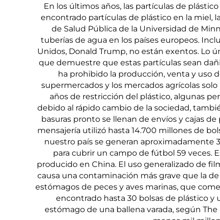
En los últimos años, las partículas de plástic
encontrado partículas de plástico en la miel, 
de Salud Pública de la Universidad de Minne
tuberías de agua en los países europeos. Incl
Unidos, Donald Trump, no están exentos. Lo ún
que demuestre que estas partículas sean dañi
ha prohibido la producción, venta y uso d
supermercados y los mercados agrícolas solo p
años de restricción del plástico, algunas pe
debido al rápido cambio de la sociedad, también
basuras pronto se llenan de envíos y cajas de 
mensajería utilizó hasta 14.700 millones de bol
nuestro país se generan aproximadamente 350
para cubrir un campo de fútbol 59 veces. E
producido en China. El uso generalizado de film
causa una contaminación más grave que la de lo
estómagos de peces y aves marinas, que com
encontrado hasta 30 bolsas de plástico y
estómago de una ballena varada, según The N