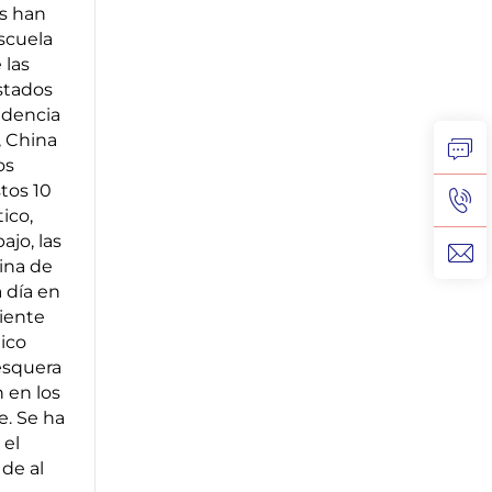
os han
Escuela
 las
stados
idencia
, China
os
tos 10
ico,
ajo, las
hina de
 día en
iente
ico
pesquera
 en los
. Se ha
 el
de al