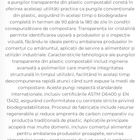
a pungilor transparente din plastic compostabil constă în
oferirea aceleiași utilități practice ca pungile convenționale
din plastic, asigurând în același timp o biodegradare
completă în termen de 90 până la 180 de zile în condiții
corespunzătoare de compostare. Transparența lor cristalină
permite identificarea ușoară a produselor și o inspecție
vizuală, făcându-le ideale pentru ambalarea produselor în
comerțul cu amănuntul, aplicații de servire a alimentelor și
utilizări industriale. Caracteristicile tehnologice ale pungilor
transparente din plastic compostabil includ inginerie
avansată a polimerilor care menține integritatea
structurală în timpul utilizării, facilitând în același timp
descompunerea rapidă atunci când sunt expuse la medii de
compostare. Aceste pungi respectă standardele
internaționale, inclusiv certificările ASTM D6400 și EN
13432, asigurând conformitatea cu cerințele stricte privind
biodegradabilitatea. Procesul de fabricație include resurse
regenerabile și reduce amprenta de carbon comparativ cu
producția tradițională de plastic. Aplicațiile principale
acoperă mai multe domenii, inclusiv comerțul alimentar
pentru ambalarea produselor proaspete, servirea