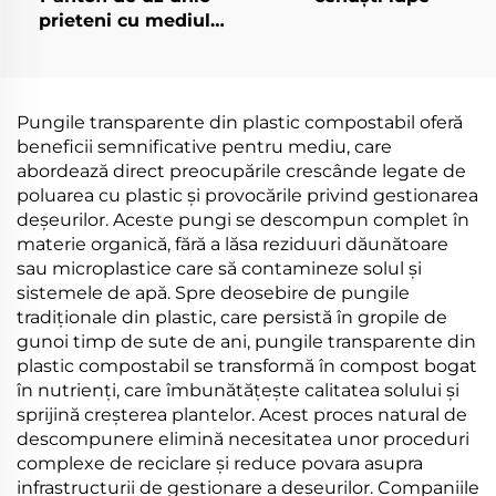
prieteni cu mediul
înconjurător
Biodegradabili și
compostați din
materiale PLA PBAT
Pungile transparente din plastic compostabil oferă
amido de porumb
beneficii semnificative pentru mediu, care
abordează direct preocupările crescânde legate de
poluarea cu plastic și provocările privind gestionarea
deșeurilor. Aceste pungi se descompun complet în
materie organică, fără a lăsa reziduuri dăunătoare
sau microplastice care să contamineze solul și
sistemele de apă. Spre deosebire de pungile
tradiționale din plastic, care persistă în gropile de
gunoi timp de sute de ani, pungile transparente din
plastic compostabil se transformă în compost bogat
în nutrienți, care îmbunătățește calitatea solului și
sprijină creșterea plantelor. Acest proces natural de
descompunere elimină necesitatea unor proceduri
complexe de reciclare și reduce povara asupra
infrastructurii de gestionare a deșeurilor. Companiile