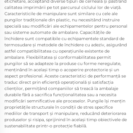
etichetare, acceptând diverse tipuri de cerneală și păstrând
calitatea imprimării pe tot parcursul ciclului lor de viață.
Caracteristicile de manipulare sunt similare cu cele ale
pungilor tradiționale din plastic, nu necesitând instruire
specială sau modificări ale echipamentelor pentru personal
sau sisteme automate de ambalare. Capacitățile de
închidere sunt compatibile cu echipamentele standard de
termosudare și metodele de închidere cu adeziv, asigurând
astfel compatibilitatea cu operațiunile existente de
ambalare. Flexibilitatea și conformabilitatea permit
pungilor să se adapteze la produse cu forme neregulate,
menținând în același timp o acoperire protectorie și un
aspect profesional. Aceste caracteristici de performanță se
traduc direct prin eficiență operațională și satisfacția
clienților, permițând companiilor să treacă la ambalaje
durabile fără a sacrifica funcționalitatea sau a necesita
modificări semnificative ale proceselor. Pungile își mențin
proprietățile structurale în condiții de stres specifice
mediilor de transport și manipulare, reducând deteriorarea
produselor și risipa, sprijinind în același timp obiectivele de
sustenabilitate printr-o protecție fiabilă.