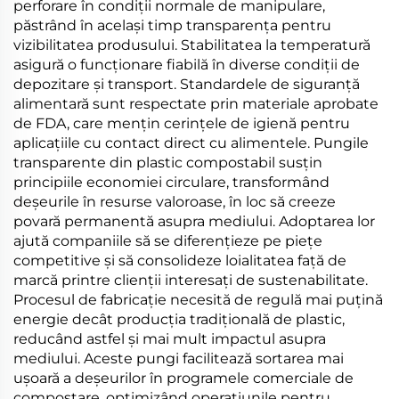
perforare în condiții normale de manipulare,
păstrând în același timp transparența pentru
vizibilitatea produsului. Stabilitatea la temperatură
asigură o funcționare fiabilă în diverse condiții de
depozitare și transport. Standardele de siguranță
alimentară sunt respectate prin materiale aprobate
de FDA, care mențin cerințele de igienă pentru
aplicațiile cu contact direct cu alimentele. Pungile
transparente din plastic compostabil susțin
principiile economiei circulare, transformând
deșeurile în resurse valoroase, în loc să creeze
povară permanentă asupra mediului. Adoptarea lor
ajută companiile să se diferențieze pe piețe
competitive și să consolideze loialitatea față de
marcă printre clienții interesați de sustenabilitate.
Procesul de fabricație necesită de regulă mai puțină
energie decât producția tradițională de plastic,
reducând astfel și mai mult impactul asupra
mediului. Aceste pungi facilitează sortarea mai
ușoară a deșeurilor în programele comerciale de
compostare, optimizând operațiunile pentru