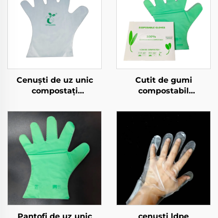
Cenuști de uz unic
Cutit de gumi
compostați
compostabil
Biodegradabil și
Biodegradabil și
compostabil din
composta bil din
materiale PLA PBAT
materiale PLA PBAT
amilont
amiloză
Pantofi de uz unic
cenuști ldpe