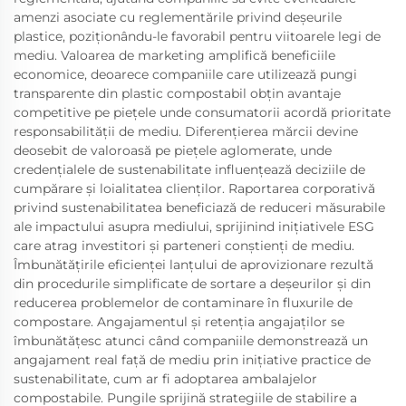
amenzi asociate cu reglementările privind deșeurile
plastice, poziționându-le favorabil pentru viitoarele legi de
mediu. Valoarea de marketing amplifică beneficiile
economice, deoarece companiile care utilizează pungi
transparente din plastic compostabil obțin avantaje
competitive pe piețele unde consumatorii acordă prioritate
responsabilității de mediu. Diferențierea mărcii devine
deosebit de valoroasă pe piețele aglomerate, unde
credențialele de sustenabilitate influențează deciziile de
cumpărare și loialitatea clienților. Raportarea corporativă
privind sustenabilitatea beneficiază de reduceri măsurabile
ale impactului asupra mediului, sprijinind inițiativele ESG
care atrag investitori și parteneri conștienți de mediu.
Îmbunătățirile eficienței lanțului de aprovizionare rezultă
din procedurile simplificate de sortare a deșeurilor și din
reducerea problemelor de contaminare în fluxurile de
compostare. Angajamentul și retenția angajaților se
îmbunătățesc atunci când companiile demonstrează un
angajament real față de mediu prin inițiative practice de
sustenabilitate, cum ar fi adoptarea ambalajelor
compostabile. Pungile sprijină strategiile de stabilire a