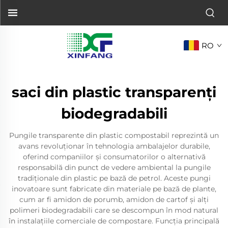
RO
saci din plastic transparenți
biodegradabili
Pungile transparente din plastic compostabil reprezintă un
avans revoluționar în tehnologia ambalajelor durabile,
oferind companiilor și consumatorilor o alternativă
responsabilă din punct de vedere ambiental la pungile
tradiționale din plastic pe bază de petrol. Aceste pungi
inovatoare sunt fabricate din materiale pe bază de plante,
cum ar fi amidon de porumb, amidon de cartof și alți
polimeri biodegradabili care se descompun în mod natural
în instalațiile comerciale de compostare. Funcția principală