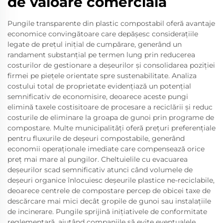
de valoare comercială
Pungile transparente din plastic compostabil oferă avantaje
economice convingătoare care depășesc considerațiile
legate de prețul inițial de cumpărare, generând un
randament substanțial pe termen lung prin reducerea
costurilor de gestionare a deșeurilor și consolidarea poziției
firmei pe piețele orientate spre sustenabilitate. Analiza
costului total de proprietate evidențiază un potențial
semnificativ de economisire, deoarece aceste pungi
elimină taxele costisitoare de procesare a reciclării și reduc
costurile de eliminare la groapa de gunoi prin programe de
compostare. Multe municipalități oferă prețuri preferențiale
pentru fluxurile de deșeuri compostabile, generând
economii operaționale imediate care compensează orice
preț mai mare al pungilor. Cheltuielile cu evacuarea
deșeurilor scad semnificativ atunci când volumele de
deșeuri organice înlocuiesc deșeurile plastice ne-reciclabile,
deoarece centrele de compostare percep de obicei taxe de
descărcare mai mici decât gropile de gunoi sau instalațiile
de incinerare. Pungile sprijină inițiativele de conformitate
reglementară, ajutând companiile să evite eventualele