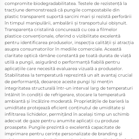
compromite biodegradabilitatea. Testele de rezistență la
tracțiune demonstrează că pungile compostabile din
plastic transparent suportă sarcini mari și rezistă perforării
în timpul manipulării, ambalării și transportului obișnuit.
Transparența cristalină concurează cu cea a filmelor
plastice convenționale, oferind o vizibilitate excelentă
pentru identificarea produselor, inspecția calității și atracția
asupra consumatorilor în mediile comerciale. Această
claritate optică rămâne constantă pe toată durata de viață
utilă a pungii, asigurând o performanță fiabilă pentru
aplicațiile care necesită evaluarea vizuală a produselor.
Stabilitatea la temperatură reprezintă un alt avantaj crucial
de performanță, deoarece aceste pungi își mențin
integritatea structurală într-un interval larg de temperaturi
întâlnit în condiții de refrigerare, stocare la temperatură
ambiantă și încălzire moderată. Proprietățile de barieră la
umiditate protejează eficient conținutul de umiditate și
infiltrarea lichidelor, permițând în același timp un schimb
adecvat de gaze pentru anumite aplicații cu produse
proaspete. Pungile prezintă o excelentă capacitate de
imprimare pentru cerințe personalizate de branding și