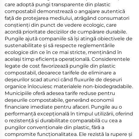
care adoptă pungi transparente din plastic
compostabil demonstrează o angajare autentică
față de protejarea mediului, atrăgând consumatori
conștienți din punct de vedere ecologic, care
acordă prioritate deciziilor de cumpărare durabile.
Pungile ajută companiile să își atingă obiectivele de
sustenabilitate și să respecte reglementările
ecologice din ce în ce mai stricte, menținând în
același timp eficiența operațională. Considerentele
legate de cost favorizează pungile din plastic
compostabil, deoarece tarifele de eliminare a
deșeurilor scad atunci când fluxurile de deșeuri
organice înlocuiesc materialele non-biodegradabile.
Municipiile oferă adesea tarife reduse pentru
deșeurile compostabile, generând economii
financiare imediate pentru afaceri. Pungile au o
performanță excepțională în timpul utilizării, oferind
o rezistență și durabilitate comparabilă cu cea a
pungilor convenționale din plastic, fără a
compromite funcționalitatea. Ele rezistă la rupere și