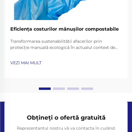
Eficiența costurilor mănușilor compostabile
Transformarea sustenabilității afacerilor prin
protecție manuală ecologică În actualul context de
afaceri conștient din punct de vedere environmental,
trecerea către practici operaționale durabile a devenit
VEZI MAI MULT
mai mult decât o tendință – este o necesitate. Printre
vari...
Obțineți o ofertă gratuită
Reprezentantul nostru vă va contacta în curând.