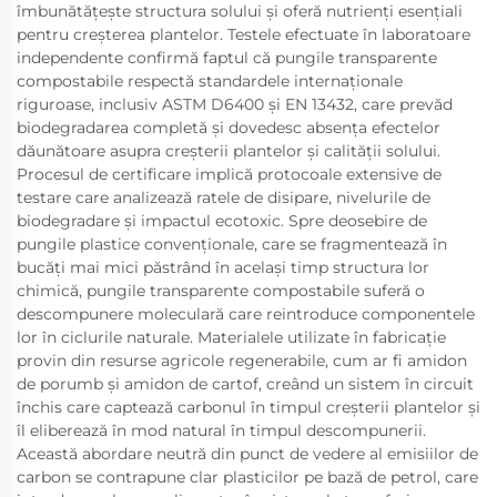
îmbunătățește structura solului și oferă nutrienți esențiali
pentru creșterea plantelor. Testele efectuate în laboratoare
independente confirmă faptul că pungile transparente
compostabile respectă standardele internaționale
riguroase, inclusiv ASTM D6400 și EN 13432, care prevăd
biodegradarea completă și dovedesc absența efectelor
dăunătoare asupra creșterii plantelor și calității solului.
Procesul de certificare implică protocoale extensive de
testare care analizează ratele de disipare, nivelurile de
biodegradare și impactul ecotoxic. Spre deosebire de
pungile plastice convenționale, care se fragmentează în
bucăți mai mici păstrând în același timp structura lor
chimică, pungile transparente compostabile suferă o
descompunere moleculară care reintroduce componentele
lor în ciclurile naturale. Materialele utilizate în fabricație
provin din resurse agricole regenerabile, cum ar fi amidon
de porumb și amidon de cartof, creând un sistem în circuit
închis care captează carbonul în timpul creșterii plantelor și
îl eliberează în mod natural în timpul descompunerii.
Această abordare neutră din punct de vedere al emisiilor de
carbon se contrapune clar plasticilor pe bază de petrol, care