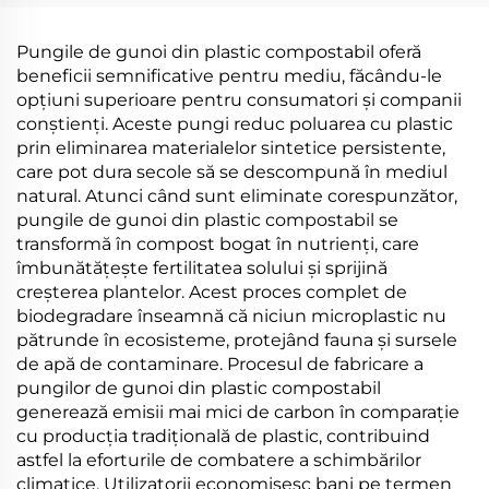
Pungile de gunoi din plastic compostabil oferă
beneficii semnificative pentru mediu, făcându-le
opțiuni superioare pentru consumatori și companii
conștienți. Aceste pungi reduc poluarea cu plastic
prin eliminarea materialelor sintetice persistente,
care pot dura secole să se descompună în mediul
natural. Atunci când sunt eliminate corespunzător,
pungile de gunoi din plastic compostabil se
transformă în compost bogat în nutrienți, care
îmbunătățește fertilitatea solului și sprijină
creșterea plantelor. Acest proces complet de
biodegradare înseamnă că niciun microplastic nu
pătrunde în ecosisteme, protejând fauna și sursele
de apă de contaminare. Procesul de fabricare a
pungilor de gunoi din plastic compostabil
generează emisii mai mici de carbon în comparație
cu producția tradițională de plastic, contribuind
astfel la eforturile de combatere a schimbărilor
climatice. Utilizatorii economisesc bani pe termen