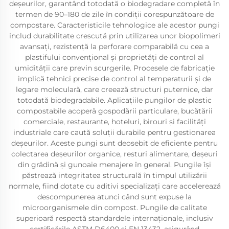
deșeurilor, garantând totodată o biodegradare completă în
termen de 90–180 de zile în condiții corespunzătoare de
compostare. Caracteristicile tehnologice ale acestor pungi
includ durabilitate crescută prin utilizarea unor biopolimeri
avansați, rezistență la perforare comparabilă cu cea a
plastifului convențional și proprietăți de control al
umidității care previn scurgerile. Procesele de fabricație
implică tehnici precise de control al temperaturii și de
legare moleculară, care creează structuri puternice, dar
totodată biodegradabile. Aplicațiile pungilor de plastic
compostabile acoperă gospodării particulare, bucătării
comerciale, restaurante, hoteluri, birouri și facilități
industriale care caută soluții durabile pentru gestionarea
deșeurilor. Aceste pungi sunt deosebit de eficiente pentru
colectarea deșeurilor organice, resturi alimentare, deșeuri
din grădină și gunoaie menajere în general. Pungile își
păstrează integritatea structurală în timpul utilizării
normale, fiind dotate cu aditivi specializați care accelerează
descompunerea atunci când sunt expuse la
microorganismele din compost. Pungile de calitate
superioară respectă standardele internaționale, inclusiv