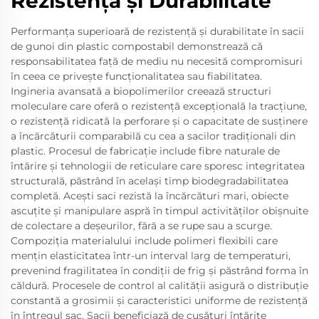
Rezistență și Durabilitate
Performanța superioară de rezistență și durabilitate în sacii
de gunoi din plastic compostabil demonstrează că
responsabilitatea față de mediu nu necesită compromisuri
în ceea ce privește funcționalitatea sau fiabilitatea.
Ingineria avansată a biopolimerilor creează structuri
moleculare care oferă o rezistență excepțională la tracțiune,
o rezistență ridicată la perforare și o capacitate de susținere
a încărcăturii comparabilă cu cea a sacilor tradiționali din
plastic. Procesul de fabricație include fibre naturale de
întărire și tehnologii de reticulare care sporesc integritatea
structurală, păstrând în același timp biodegradabilitatea
completă. Acești saci rezistă la încărcături mari, obiecte
ascuțite și manipulare aspră în timpul activităților obișnuite
de colectare a deșeurilor, fără a se rupe sau a scurge.
Compoziția materialului include polimeri flexibili care
mențin elasticitatea într-un interval larg de temperaturi,
prevenind fragilitatea în condiții de frig și păstrând forma în
căldură. Procesele de control al calității asigură o distribuție
constantă a grosimii și caracteristici uniforme de rezistență
în întregul sac. Sacii beneficiază de cusături întărite