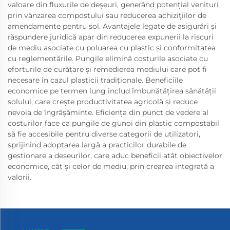
valoare din fluxurile de deșeuri, generând potențial venituri
prin vânzarea compostului sau reducerea achizițiilor de
amendamente pentru sol. Avantajele legate de asigurări și
răspundere juridică apar din reducerea expunerii la riscuri
de mediu asociate cu poluarea cu plastic și conformitatea
cu reglementările. Pungile elimină costurile asociate cu
eforturile de curățare și remedierea mediului care pot fi
necesare în cazul plasticii tradiționale. Beneficiile
economice pe termen lung includ îmbunătățirea sănătății
solului, care crește productivitatea agricolă și reduce
nevoia de îngrășăminte. Eficiența din punct de vedere al
costurilor face ca pungile de gunoi din plastic compostabil
să fie accesibile pentru diverse categorii de utilizatori,
sprijinind adoptarea largă a practicilor durabile de
gestionare a deșeurilor, care aduc beneficii atât obiectivelor
economice, cât și celor de mediu, prin crearea integrată a
valorii.