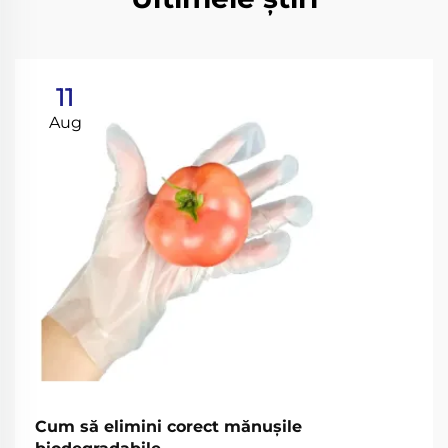
11
Aug
Cum să elimini corect mănușile