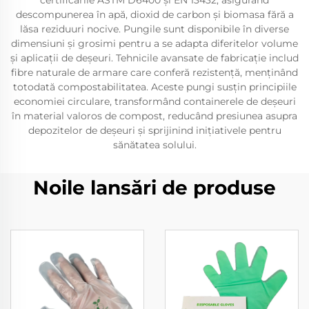
certificările ASTM D6400 și EN 13432, asigurând
descompunerea în apă, dioxid de carbon și biomasa fără a
lăsa reziduuri nocive. Pungile sunt disponibile în diverse
dimensiuni și grosimi pentru a se adapta diferitelor volume
și aplicații de deșeuri. Tehnicile avansate de fabricație includ
fibre naturale de armare care conferă rezistență, menținând
totodată compostabilitatea. Aceste pungi susțin principiile
economiei circulare, transformând containerele de deșeuri
în material valoros de compost, reducând presiunea asupra
depozitelor de deșeuri și sprijinind inițiativele pentru
sănătatea solului.
Noile lansări de produse