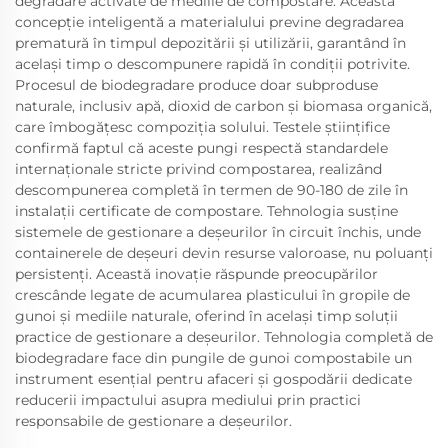
degradare activate de mediile de compostare. Această
concepție inteligentă a materialului previne degradarea
prematură în timpul depozitării și utilizării, garantând în
același timp o descompunere rapidă în condiții potrivite.
Procesul de biodegradare produce doar subproduse
naturale, inclusiv apă, dioxid de carbon și biomasa organică,
care îmbogățesc compoziția solului. Testele științifice
confirmă faptul că aceste pungi respectă standardele
internaționale stricte privind compostarea, realizând
descompunerea completă în termen de 90-180 de zile în
instalații certificate de compostare. Tehnologia susține
sistemele de gestionare a deșeurilor în circuit închis, unde
containerele de deșeuri devin resurse valoroase, nu poluanți
persistenți. Această inovație răspunde preocupărilor
crescânde legate de acumularea plasticului în gropile de
gunoi și mediile naturale, oferind în același timp soluții
practice de gestionare a deșeurilor. Tehnologia completă de
biodegradare face din pungile de gunoi compostabile un
instrument esențial pentru afaceri și gospodării dedicate
reducerii impactului asupra mediului prin practici
responsabile de gestionare a deșeurilor.