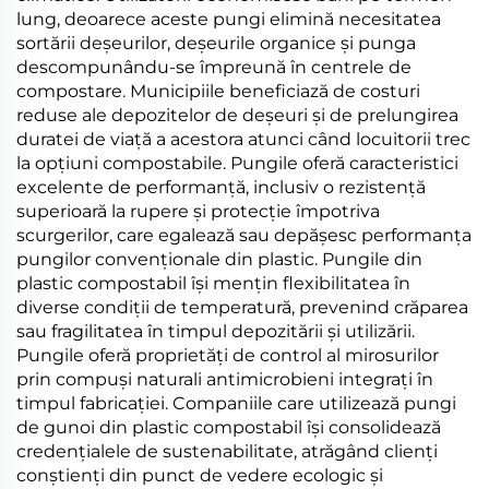
lung, deoarece aceste pungi elimină necesitatea
sortării deșeurilor, deșeurile organice și punga
descompunându-se împreună în centrele de
compostare. Municipiile beneficiază de costuri
reduse ale depozitelor de deșeuri și de prelungirea
duratei de viață a acestora atunci când locuitorii trec
la opțiuni compostabile. Pungile oferă caracteristici
excelente de performanță, inclusiv o rezistență
superioară la rupere și protecție împotriva
scurgerilor, care egalează sau depășesc performanța
pungilor convenționale din plastic. Pungile din
plastic compostabil își mențin flexibilitatea în
diverse condiții de temperatură, prevenind crăparea
sau fragilitatea în timpul depozitării și utilizării.
Pungile oferă proprietăți de control al mirosurilor
prin compuși naturali antimicrobieni integrați în
timpul fabricației. Companiile care utilizează pungi
de gunoi din plastic compostabil își consolidează
credențialele de sustenabilitate, atrăgând clienți
conștienți din punct de vedere ecologic și