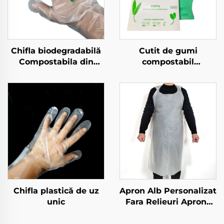
Chifla biodegradabilă
Cutit de gumi
Compostabila din
compostabil
material PLA PBAT
Biodegradabil și
amilorf biodegradabil
composta bil din
și compostabil
materiale PLA PBAT
amiloză
Chifla plastică de uz
Apron Alb Personalizat
unic
Fara Relieuri Aprons
din Polietilen