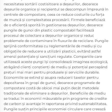
necesitatea sortării costisitoare a deșeurilor, deoarece
deșeurile organice și recipientul se descompun împreună în
centrele de compostare, ceea ce reduce costurile cu forța
de muncă și complexitatea procesării. Firmele beneficiază
de o eficiență sporită în gestionarea deșeurilor, deoarece
pungile de gunoi din plastic compostabil facilitează
procesul de colectare a deșeurilor organice și reduc
problemele de contaminare în fluxurile de reciclare. Pungile
sprijină conformitatea cu reglementările de mediu și cu
obligațiile de reducere a utilizării plasticii, evitând astfel
amenzi potențiale și sancțiuni regulate. Companiile care
utilizează aceste pungi își consolidează imaginea ecologică,
atrăgând clienți conștienți de mediu și potențial percepând
prețuri mai mari pentru produsele și serviciile durabile.
Economiile se extind și asupra reducerii taxelor pentru
depozitarea în gropi de gunoi, deoarece programele de
compostare costă de obicei mai puțin decât metodele
tradiționale de eliminare a deșeurilor. Beneficiile de mediu
se traduc în economii măsurabile prin programe de credite
de carbon și avantaje în raportarea privind sustenabilitatea.
Pungile susțin principiile economiei circulare care creează