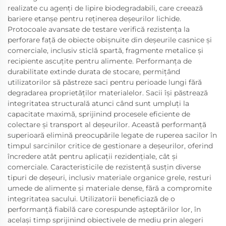
realizate cu agenți de lipire biodegradabili, care creează
bariere etanșe pentru reținerea deșeurilor lichide.
Protocoale avansate de testare verifică rezistența la
perforare față de obiecte obișnuite din deșeurile casnice și
comerciale, inclusiv sticlă spartă, fragmente metalice și
recipiente ascuțite pentru alimente. Performanța de
durabilitate extinde durata de stocare, permițând
utilizatorilor să păstreze saci pentru perioade lungi fără
degradarea proprietăților materialelor. Sacii își păstrează
integritatea structurală atunci când sunt umpluți la
capacitate maximă, sprijinind procesele eficiente de
colectare și transport al deșeurilor. Această performanță
superioară elimină preocupările legate de ruperea sacilor în
timpul sarcinilor critice de gestionare a deșeurilor, oferind
încredere atât pentru aplicații rezidențiale, cât și
comerciale. Caracteristicile de rezistență susțin diverse
tipuri de deșeuri, inclusiv materiale organice grele, resturi
umede de alimente și materiale dense, fără a compromite
integritatea sacului. Utilizatorii beneficiază de o
performanță fiabilă care corespunde așteptărilor lor, în
același timp sprijinind obiectivele de mediu prin alegeri