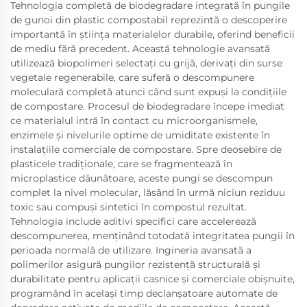
Tehnologia completă de biodegradare integrată în pungile
de gunoi din plastic compostabil reprezintă o descoperire
importantă în știința materialelor durabile, oferind beneficii
de mediu fără precedent. Această tehnologie avansată
utilizează biopolimeri selectați cu grijă, derivați din surse
vegetale regenerabile, care suferă o descompunere
moleculară completă atunci când sunt expuși la condițiile
de compostare. Procesul de biodegradare începe imediat
ce materialul intră în contact cu microorganismele,
enzimele și nivelurile optime de umiditate existente în
instalațiile comerciale de compostare. Spre deosebire de
plasticele tradiționale, care se fragmentează în
microplastice dăunătoare, aceste pungi se descompun
complet la nivel molecular, lăsând în urmă niciun reziduu
toxic sau compuși sintetici în compostul rezultat.
Tehnologia include aditivi specifici care accelerează
descompunerea, menținând totodată integritatea pungii în
perioada normală de utilizare. Ingineria avansată a
polimerilor asigură pungilor rezistență structurală și
durabilitate pentru aplicații casnice și comerciale obișnuite,
programând în același timp declanșatoare automate de