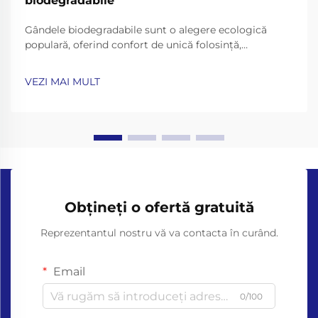
biodegradabile
Gândele biodegradabile sunt o alegere ecologică
populară, oferind confort de unică folosință,
promitând în același timp să se descompună în mod
natural. Dar beneficiile lor de mediu funcţionează
VEZI MAI MULT
numai dacă le eliminaţi corect...
Obțineți o ofertă gratuită
Reprezentantul nostru vă va contacta în curând.
Email
0/100