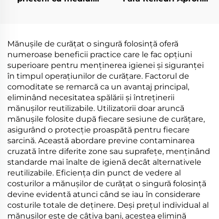
înconjurător
din Polietilen
Biodegradabili și
compostați din
materiale PLA PBAT
Mănușile de curățat o singură folosință oferă
amido de porumb
numeroase beneficii practice care le fac opțiuni
superioare pentru menținerea igienei și siguranței
în timpul operațiunilor de curățare. Factorul de
comoditate se remarcă ca un avantaj principal,
eliminând necesitatea spălării și întreținerii
mănușilor reutilizabile. Utilizatorii doar aruncă
mănușile folosite după fiecare sesiune de curățare,
asigurând o protecție proaspătă pentru fiecare
sarcină. Această abordare previne contaminarea
cruzată între diferite zone sau suprafețe, menținând
standarde mai înalte de igienă decât alternativele
reutilizabile. Eficiența din punct de vedere al
costurilor a mănușilor de curățat o singură folosință
devine evidentă atunci când se iau în considerare
costurile totale de deținere. Deși prețul individual al
mănușilor este de câțiva bani, acestea elimină