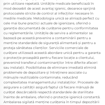
prin utilizare repetată. Unitățile medicale beneficiază în
mod deosebit de acest avantaj igienic, deoarece sprijină
protocoalele stricte de control al infecțiilor necesare în
mediile medicale. Metodologia unică se aliniază perfect cu
cele mai bune practici actuale de igienizare, oferind o
garanție documentată de curățenie pentru conformitatea
cu reglementările. Unitățile de servire a alimentelor se
bazează pe această prevenire a contaminării pentru a
menține standardele de siguranță alimentară și pentru a
proteja sănătatea clienților. Serviciile comerciale de
curățare utilizează această abordare unică pentru a garanta
o protecție proaspătă pentru fiecare locație a clientului,
prevenind transferul contaminanților între diferite afaceri
sau instalații. Posibilitatea de eliminare imediată elimină
problemele de depozitare și întreținere asociate cu
mănușile reutilizabile contaminate, reducând
complexitatea managementului instalațiilor. Procesele de
asigurare a calității asigură faptul că fiecare mănușă de
curățat descărcabilă respectă standardele de sterilitate
înainte de ambalare, oferind o protecție igienică constantă.
Ambalarea sigilată menține curățenia în timpul depozitării