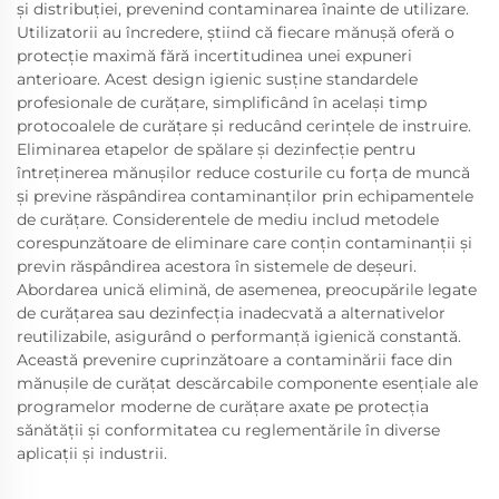
și distribuției, prevenind contaminarea înainte de utilizare.
Utilizatorii au încredere, știind că fiecare mănușă oferă o
protecție maximă fără incertitudinea unei expuneri
anterioare. Acest design igienic susține standardele
profesionale de curățare, simplificând în același timp
protocoalele de curățare și reducând cerințele de instruire.
Eliminarea etapelor de spălare și dezinfecție pentru
întreținerea mănușilor reduce costurile cu forța de muncă
și previne răspândirea contaminanților prin echipamentele
de curățare. Considerentele de mediu includ metodele
corespunzătoare de eliminare care conțin contaminanții și
previn răspândirea acestora în sistemele de deșeuri.
Abordarea unică elimină, de asemenea, preocupările legate
de curățarea sau dezinfecția inadecvată a alternativelor
reutilizabile, asigurând o performanță igienică constantă.
Această prevenire cuprinzătoare a contaminării face din
mănușile de curățat descărcabile componente esențiale ale
programelor moderne de curățare axate pe protecția
sănătății și conformitatea cu reglementările în diverse
aplicații și industrii.