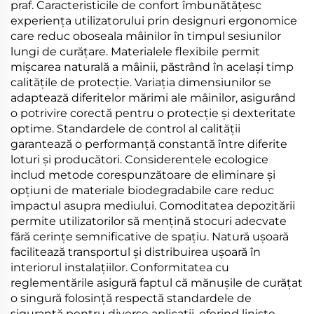
praf. Caracteristicile de confort îmbunătățesc
experiența utilizatorului prin designuri ergonomice
care reduc oboseala mâinilor în timpul sesiunilor
lungi de curățare. Materialele flexibile permit
mișcarea naturală a mâinii, păstrând în același timp
calitățile de protecție. Variația dimensiunilor se
adaptează diferitelor mărimi ale mâinilor, asigurând
o potrivire corectă pentru o protecție și dexteritate
optime. Standardele de control al calității
garantează o performanță constantă între diferite
loturi și producători. Considerentele ecologice
includ metode corespunzătoare de eliminare și
opțiuni de materiale biodegradabile care reduc
impactul asupra mediului. Comoditatea depozitării
permite utilizatorilor să mențină stocuri adecvate
fără cerințe semnificative de spațiu. Natură ușoară
facilitează transportul și distribuirea ușoară în
interiorul instalațiilor. Conformitatea cu
reglementările asigură faptul că mănușile de curățat
o singură folosință respectă standardele de
siguranță pentru diverse aplicații, oferind liniște