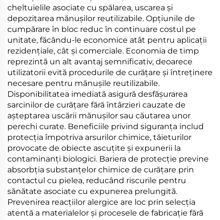
cheltuielile asociate cu spălarea, uscarea și
depozitarea mănușilor reutilizabile. Opțiunile de
cumpărare în bloc reduc în continuare costul pe
unitate, făcându-le economice atât pentru aplicații
rezidențiale, cât și comerciale. Economia de timp
reprezintă un alt avantaj semnificativ, deoarece
utilizatorii evită procedurile de curățare și întreținere
necesare pentru mănușile reutilizabile.
Disponibilitatea imediată asigură desfășurarea
sarcinilor de curățare fără întârzieri cauzate de
așteptarea uscării mănușilor sau căutarea unor
perechi curate. Beneficiile privind siguranța includ
protecția împotriva arsurilor chimice, tăieturilor
provocate de obiecte ascuțite și expunerii la
contaminanți biologici. Bariera de protecție previne
absorbția substanțelor chimice de curățare prin
contactul cu pielea, reducând riscurile pentru
sănătate asociate cu expunerea prelungită.
Prevenirea reacțiilor alergice are loc prin selecția
atentă a materialelor și procesele de fabricație fără