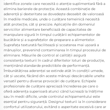
identifice zonele care necesită o atenție suplimentară fără a
elimina barierele de protecție. Această combinație de
aderență și dexteritate se dovedește deosebit de valoroasă
în mediile medicale, unde o curățare temeinică necesită
atât protecție, cât și precizie. Aplicațiile din domeniul
serviciilor alimentare beneficiază de capacitatea de
manipulare sigură în timpul curățării echipamentelor de
bucătărie și a suprafețelor de preparare a alimentelor.
Suprafața texturată facilitează și scoaterea mai ușoară a
mănușilor, prevenind contaminarea în timpul procesului de
eliminare. Măsurile de control al calității asigură
consistența texturii în cadrul diferitelor loturi de producție,
menținând standarde predictibile de performanță.
Îmbunătățirea aderenței se extinde atât în condiții umede,
cât și uscate, făcând din aceste mănuși descărcabile unelte
versatil pentru diverse provocări de curățare. Echipele
profesionale de curățare apreciază încrederea pe care o
oferă aderența superioară atunci când lucrează la înălțime
sau în medii dificile, unde controlul echipamentului este
esențial pentru siguranță. Designul texturii ia în considerare
confortul utilizatorului, evitând o asperitate excesivă care ar