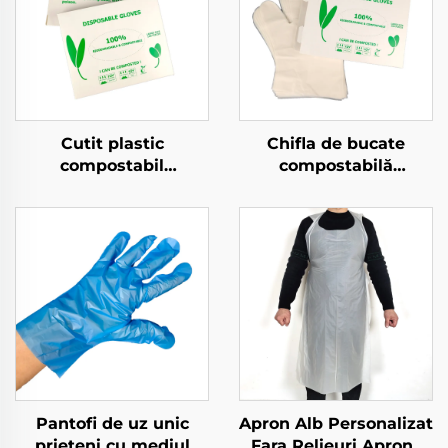
Cutit plastic
Chifla de bucate
compostabil
compostabilă
Biodegradabil și
Biodegradabilă și
composta bil din
compostabilă din
materiale PLA PBAT
material PLA PBAT
amiloză
amidoară de porumb
Pantofi de uz unic
Apron Alb Personalizat
prieteni cu mediul
Fara Relieuri Aprons