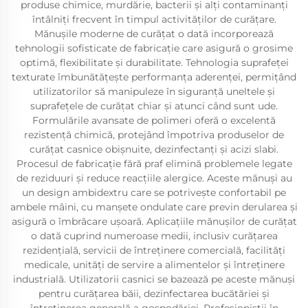
produse chimice, murdărie, bacterii și alți contaminanți
întâlniți frecvent în timpul activităților de curățare.
Mănușile moderne de curățat o dată incorporează
tehnologii sofisticate de fabricație care asigură o grosime
optimă, flexibilitate și durabilitate. Tehnologia suprafeței
texturate îmbunătățește performanța aderenței, permițând
utilizatorilor să manipuleze în siguranță uneltele și
suprafețele de curățat chiar și atunci când sunt ude.
Formulările avansate de polimeri oferă o excelentă
rezistență chimică, protejând împotriva produselor de
curățat casnice obișnuite, dezinfectanți și acizi slabi.
Procesul de fabricație fără praf elimină problemele legate
de reziduuri și reduce reacțiile alergice. Aceste mănuși au
un design ambidextru care se potrivește confortabil pe
ambele mâini, cu manșete ondulate care previn derularea și
asigură o îmbrăcare ușoară. Aplicațiile mănușilor de curățat
o dată cuprind numeroase medii, inclusiv curățarea
rezidențială, servicii de întreținere comercială, facilități
medicale, unități de servire a alimentelor și întreținere
industrială. Utilizatorii casnici se bazează pe aceste mănuși
pentru curățarea băii, dezinfectarea bucătăriei și