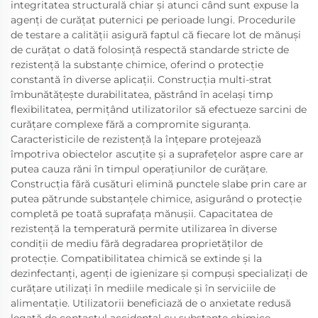
integritatea structurală chiar și atunci când sunt expuse la
agenți de curățat puternici pe perioade lungi. Procedurile
de testare a calității asigură faptul că fiecare lot de mănuși
de curățat o dată folosință respectă standarde stricte de
rezistență la substanțe chimice, oferind o protecție
constantă în diverse aplicații. Construcția multi-strat
îmbunătățește durabilitatea, păstrând în același timp
flexibilitatea, permițând utilizatorilor să efectueze sarcini de
curățare complexe fără a compromite siguranța.
Caracteristicile de rezistență la înțepare protejează
împotriva obiectelor ascuțite și a suprafețelor aspre care ar
putea cauza răni în timpul operațiunilor de curățare.
Construcția fără cusături elimină punctele slabe prin care ar
putea pătrunde substanțele chimice, asigurând o protecție
completă pe toată suprafața mănușii. Capacitatea de
rezistență la temperatură permite utilizarea în diverse
condiții de mediu fără degradarea proprietăților de
protecție. Compatibilitatea chimică se extinde și la
dezinfectanți, agenți de igienizare și compuși specializați de
curățare utilizați în mediile medicale și în serviciile de
alimentație. Utilizatorii beneficiază de o anxietate redusă