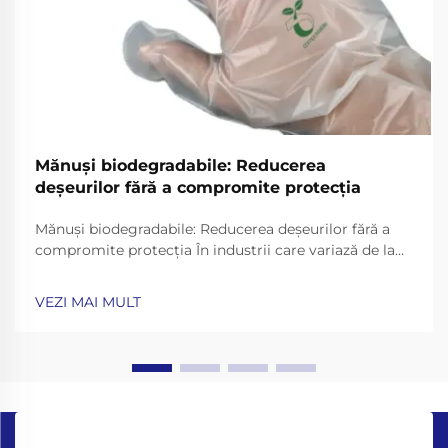
Mănuși biodegradabile: Reducerea
deșeurilor fără a compromite protecția
Mănuși biodegradabile: Reducerea deșeurilor fără a
compromite protecția În industrii care variază de la
asistența medicală la servirea alimentelor, mănușile
de unică folosință sunt esențiale pentru igienă și
VEZI MAI MULT
siguranță. Cu toate acestea, mănușile tradiționale
fabricate din plăstici nebiodegradabili precum ...