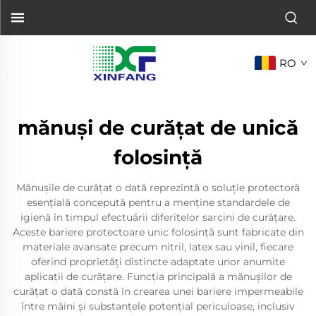
RO
mănuși de curățat de unică
folosință
Mănușile de curățat o dată reprezintă o soluție protectoră
esențială concepută pentru a menține standardele de
igienă în timpul efectuării diferitelor sarcini de curățare.
Aceste bariere protectoare unic folosință sunt fabricate din
materiale avansate precum nitril, latex sau vinil, fiecare
oferind proprietăți distincte adaptate unor anumite
aplicații de curățare. Funcția principală a mănușilor de
curățat o dată constă în crearea unei bariere impermeabile
între mâini și substanțele potențial periculoase, inclusiv