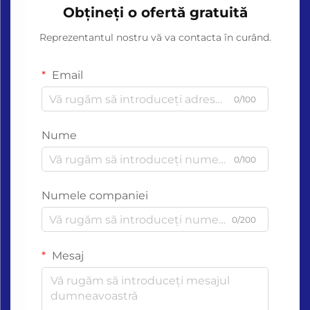
Obțineți o ofertă gratuită
Reprezentantul nostru vă va contacta în curând.
Email
0/100
Nume
0/100
Numele companiei
0/200
Mesaj