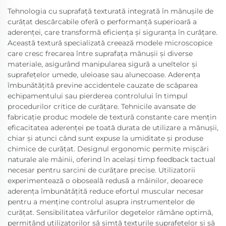
Tehnologia cu suprafață texturată integrată în mănușile de
curățat descărcabile oferă o performanță superioară a
aderenței, care transformă eficiența și siguranța în curățare.
Această textură specializată creează modele microscopice
care cresc frecarea între suprafața mănușii și diverse
materiale, asigurând manipularea sigură a uneltelor și
suprafețelor umede, uleioase sau alunecoase. Aderența
îmbunătățită previne accidentele cauzate de scăparea
echipamentului sau pierderea controlului în timpul
procedurilor critice de curățare. Tehnicile avansate de
fabricație produc modele de textură constante care mențin
eficacitatea aderenței pe toată durata de utilizare a mănușii,
chiar și atunci când sunt expuse la umiditate și produse
chimice de curățat. Designul ergonomic permite mișcări
naturale ale mâinii, oferind în același timp feedback tactual
necesar pentru sarcini de curățare precise. Utilizatorii
experimentează o oboseală redusă a mâinilor, deoarece
aderența îmbunătățită reduce efortul muscular necesar
pentru a menține controlul asupra instrumentelor de
curățat. Sensibilitatea vârfurilor degetelor rămâne optimă,
permițând utilizatorilor să simtă texturile suprafețelor și să