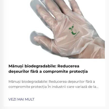
Mănuși biodegradabile: Reducerea
deșeurilor fără a compromite protecția
Mănuși biodegradabile: Reducerea deșeurilor fără a
compromite protecția În industrii care variază de la
asistența medicală la servirea alimentelor, mănușile
de unică folosință sunt esențiale pentru igienă și
VEZI MAI MULT
siguranță. Cu toate acestea, mănușile tradiționale
fabricate din plăstici nebiodegradabili precum ...