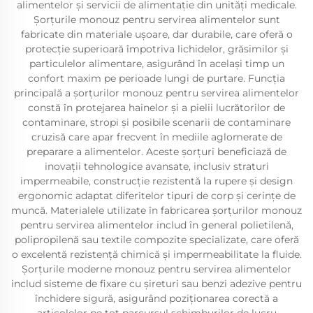
alimentelor și servicii de alimentație din unități medicale.
Șorțurile monouz pentru servirea alimentelor sunt
fabricate din materiale ușoare, dar durabile, care oferă o
protecție superioară împotriva lichidelor, grăsimilor și
particulelor alimentare, asigurând în același timp un
confort maxim pe perioade lungi de purtare. Funcția
principală a șorțurilor monouz pentru servirea alimentelor
constă în protejarea hainelor și a pielii lucrătorilor de
contaminare, stropi și posibile scenarii de contaminare
cruzisă care apar frecvent în mediile aglomerate de
preparare a alimentelor. Aceste șorțuri beneficiază de
inovații tehnologice avansate, inclusiv straturi
impermeabile, construcție rezistentă la rupere și design
ergonomic adaptat diferitelor tipuri de corp și cerințe de
muncă. Materialele utilizate în fabricarea șorțurilor monouz
pentru servirea alimentelor includ în general polietilenă,
polipropilenă sau textile compozite specializate, care oferă
o excelentă rezistență chimică și impermeabilitate la fluide.
Șorțurile moderne monouz pentru servirea alimentelor
includ sisteme de fixare cu șireturi sau benzi adezive pentru
închidere sigură, asigurând poziționarea corectă a