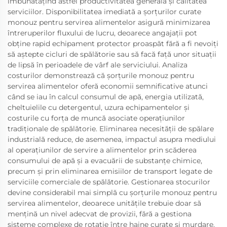
îmbunătățind astfel productivitatea generală și calitatea
serviciilor. Disponibilitatea imediată a șorțurilor curate
monouz pentru servirea alimentelor asigură minimizarea
întreruperilor fluxului de lucru, deoarece angajații pot
obține rapid echipament protector proaspăt fără a fi nevoiți
să aștepte cicluri de spălătorie sau să facă față unor situații
de lipsă în perioadele de vârf ale serviciului. Analiza
costurilor demonstrează că șorțurile monouz pentru
servirea alimentelor oferă economii semnificative atunci
când se iau în calcul consumul de apă, energia utilizată,
cheltuielile cu detergentul, uzura echipamentelor și
costurile cu forța de muncă asociate operațiunilor
tradiționale de spălătorie. Eliminarea necesității de spălare
industrială reduce, de asemenea, impactul asupra mediului
al operațiunilor de servire a alimentelor prin scăderea
consumului de apă și a evacuării de substanțe chimice,
precum și prin eliminarea emisiilor de transport legate de
serviciile comerciale de spălătorie. Gestionarea stocurilor
devine considerabil mai simplă cu șorțurile monouz pentru
servirea alimentelor, deoarece unitățile trebuie doar să
mențină un nivel adecvat de provizii, fără a gestiona
sisteme complexe de rotație între haine curate și murdare.