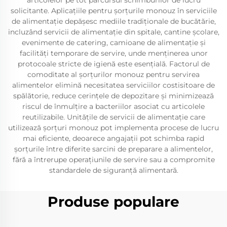
articolelor pe tot parcursul schimburilor de lucru
solicitante. Aplicațiile pentru șorțurile monouz în serviciile
de alimentație depășesc mediile tradiționale de bucătărie,
incluzând servicii de alimentație din spitale, cantine școlare,
evenimente de catering, camioane de alimentație și
facilități temporare de servire, unde menținerea unor
protocoale stricte de igienă este esențială. Factorul de
comoditate al șorțurilor monouz pentru servirea
alimentelor elimină necesitatea serviciilor costisitoare de
spălătorie, reduce cerințele de depozitare și minimizează
riscul de înmulțire a bacteriilor asociat cu articolele
reutilizabile. Unitățile de servicii de alimentație care
utilizează șorțuri monouz pot implementa procese de lucru
mai eficiente, deoarece angajații pot schimba rapid
șorțurile între diferite sarcini de preparare a alimentelor,
fără a întrerupe operațiunile de servire sau a compromite
standardele de siguranță alimentară.
Produse populare