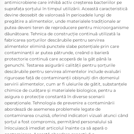
antimicrobiene care inhibă activ creșterea bacteriilor pe
suprafața șorțului în timpul utilizării. Această caracteristică
devine deosebit de valoroasă în perioadele lungi de
pregătire a alimentelor, unde materialele tradiționale ar
putea deveni teren de reproducere pentru microorganisme
dăunătoare. Tehnica de construcție continuă utilizată la
fabricarea șorțurilor descărubile pentru servirea
alimentelor elimină punctele slabe potențiale prin care
contaminanții ar putea pătrunde, creând o barieră
protectorie continuă care acoperă de la gât până la
genunchi. Testarea asigurării calității pentru șorțurile
descărubile pentru servirea alimentelor include evaluări
riguroase față de contaminanții obișnuiți din domeniul
servirii alimentelor, cum ar fi uleiurile de gătit, substanțele
chimice de curățare și materialele biologice, pentru a
asigura o protecție constantă în diverse scenarii
operaționale. Tehnologia de prevenire a contaminării
abordează de asemenea problemele legate de
contaminarea cruzisă, oferind indicatori vizuali atunci când
șorțul a fost compromis, permițând personalului să
înlocuiască imediat articolul înainte ca să apară o