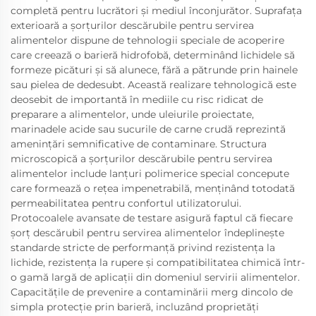
completă pentru lucrători și mediul înconjurător. Suprafața
exterioară a șorțurilor descărubile pentru servirea
alimentelor dispune de tehnologii speciale de acoperire
care creează o barieră hidrofobă, determinând lichidele să
formeze picături și să alunece, fără a pătrunde prin hainele
sau pielea de dedesubt. Această realizare tehnologică este
deosebit de importantă în mediile cu risc ridicat de
preparare a alimentelor, unde uleiurile proiectate,
marinadele acide sau sucurile de carne crudă reprezintă
amenințări semnificative de contaminare. Structura
microscopică a șorțurilor descărubile pentru servirea
alimentelor include lanțuri polimerice special concepute
care formează o rețea impenetrabilă, menținând totodată
permeabilitatea pentru confortul utilizatorului.
Protocoalele avansate de testare asigură faptul că fiecare
șorț descărubil pentru servirea alimentelor îndeplinește
standarde stricte de performanță privind rezistența la
lichide, rezistența la rupere și compatibilitatea chimică într-
o gamă largă de aplicații din domeniul servirii alimentelor.
Capacitățile de prevenire a contaminării merg dincolo de
simpla protecție prin barieră, incluzând proprietăți