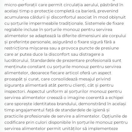
micro-perforații care permit circulația aerului, păstrând în
același timp o protecție completă ca barieră, prevenind
acumularea căldurii și disconfortul asociat în mod obișnuit
cu șorțurile impermeabile tradiționale. Sistemele de fixare
reglabile incluse în șorțurile monouz pentru servirea
alimentelor se adaptează la diferite dimensiuni ale corpului
și preferințe personale, asigurând o fixare sigură fără a
restricționa mișcarea sau a provoca puncte de presiune
care ar putea duce la disconfort sau distragere a
lucrătorului. Standardele de prezentare profesională sunt
menținute constant cu șorțurile monouz pentru servirea
alimentelor, deoarece fiecare articol oferă un aspect
proaspăt și curat, care consolidează mesajul privind
siguranța alimentară atât pentru clienți, cât și pentru
inspectori. Aspectul uniform al șorțurilor monouz pentru
servirea alimentelor creează o imagine coerentă a echipei
care sporește identitatea brandului, demonstrând în același
timp angajamentul față de standardele de igienă și
practicile profesionale de servire a alimentelor. Opțiunile de
codificare prin culori disponibile în șorțurile monouz pentru
servirea alimentelor permit unităților să implementeze