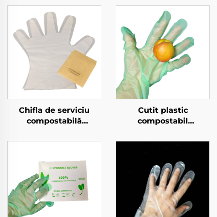
Chifla de serviciu
Cutit plastic
compostabilă
compostabil
Biodegradabilă și
Biodegradabil și
compostabilă din
composta bil din
material PLA PBAT
materiale PLA PBAT
amidoară de porumb
amiloză