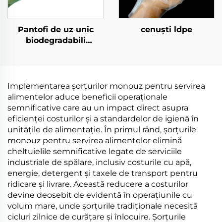
Pantofi de uz unic
cenuști ldpe
biodegradabili
Biodegradabili și
compostați din
materiale PLA PBAT
amido de porumb
Implementarea șorțurilor monouz pentru servirea
alimentelor aduce beneficii operaționale
semnificative care au un impact direct asupra
eficienței costurilor și a standardelor de igienă în
unitățile de alimentație. În primul rând, șorțurile
monouz pentru servirea alimentelor elimină
cheltuielile semnificative legate de serviciile
industriale de spălare, inclusiv costurile cu apă,
energie, detergent și taxele de transport pentru
ridicare și livrare. Această reducere a costurilor
devine deosebit de evidentă în operațiunile cu
volum mare, unde șorțurile tradiționale necesită
cicluri zilnice de curățare și înlocuire. Șorțurile