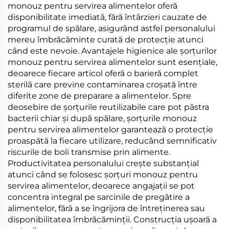
monouz pentru servirea alimentelor oferă
disponibilitate imediată, fără întârzieri cauzate de
programul de spălare, asigurând astfel personalului
mereu îmbrăcăminte curată de protecție atunci
când este nevoie. Avantajele higienice ale șorțurilor
monouz pentru servirea alimentelor sunt esențiale,
deoarece fiecare articol oferă o barieră complet
sterilă care previne contaminarea croșată între
diferite zone de preparare a alimentelor. Spre
deosebire de șorțurile reutilizabile care pot păstra
bacterii chiar și după spălare, șorțurile monouz
pentru servirea alimentelor garantează o protecție
proaspătă la fiecare utilizare, reducând semnificativ
riscurile de boli transmise prin alimente.
Productivitatea personalului crește substanțial
atunci când se folosesc șorțuri monouz pentru
servirea alimentelor, deoarece angajații se pot
concentra integral pe sarcinile de pregătire a
alimentelor, fără a se îngrijora de întreținerea sau
disponibilitatea îmbrăcăminții. Construcția ușoară a