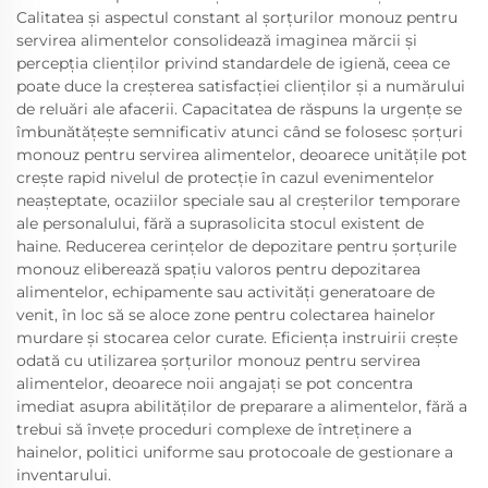
Calitatea și aspectul constant al șorțurilor monouz pentru
servirea alimentelor consolidează imaginea mărcii și
percepția clienților privind standardele de igienă, ceea ce
poate duce la creșterea satisfacției clienților și a numărului
de reluări ale afacerii. Capacitatea de răspuns la urgențe se
îmbunătățește semnificativ atunci când se folosesc șorțuri
monouz pentru servirea alimentelor, deoarece unitățile pot
crește rapid nivelul de protecție în cazul evenimentelor
neașteptate, ocaziilor speciale sau al creșterilor temporare
ale personalului, fără a suprasolicita stocul existent de
haine. Reducerea cerințelor de depozitare pentru șorțurile
monouz eliberează spațiu valoros pentru depozitarea
alimentelor, echipamente sau activități generatoare de
venit, în loc să se aloce zone pentru colectarea hainelor
murdare și stocarea celor curate. Eficiența instruirii crește
odată cu utilizarea șorțurilor monouz pentru servirea
alimentelor, deoarece noii angajați se pot concentra
imediat asupra abilităților de preparare a alimentelor, fără a
trebui să învețe proceduri complexe de întreținere a
hainelor, politici uniforme sau protocoale de gestionare a
inventarului.