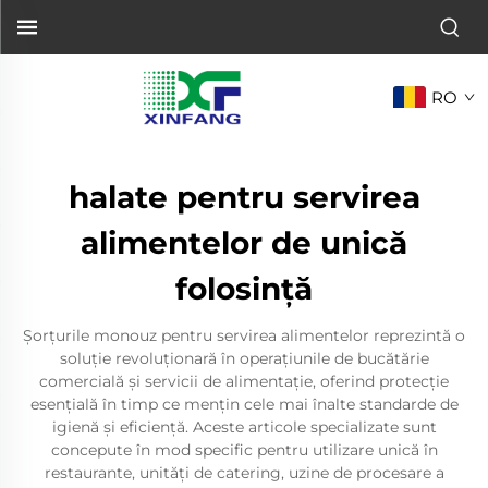
RO
halate pentru servirea
alimentelor de unică
folosință
Șorțurile monouz pentru servirea alimentelor reprezintă o
soluție revoluționară în operațiunile de bucătărie
comercială și servicii de alimentație, oferind protecție
esențială în timp ce mențin cele mai înalte standarde de
igienă și eficiență. Aceste articole specializate sunt
concepute în mod specific pentru utilizare unică în
restaurante, unități de catering, uzine de procesare a