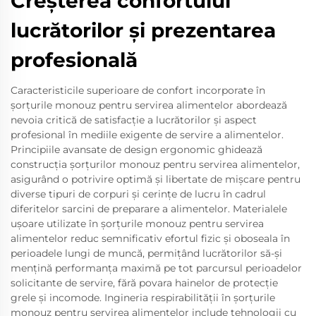
Creșterea confortului
lucrătorilor și prezentarea
profesională
Caracteristicile superioare de confort incorporate în
șorțurile monouz pentru servirea alimentelor abordează
nevoia critică de satisfacție a lucrătorilor și aspect
profesional în mediile exigente de servire a alimentelor.
Principiile avansate de design ergonomic ghidează
construcția șorțurilor monouz pentru servirea alimentelor,
asigurând o potrivire optimă și libertate de mișcare pentru
diverse tipuri de corpuri și cerințe de lucru în cadrul
diferitelor sarcini de preparare a alimentelor. Materialele
ușoare utilizate în șorțurile monouz pentru servirea
alimentelor reduc semnificativ efortul fizic și oboseala în
perioadele lungi de muncă, permițând lucrătorilor să-și
mențină performanța maximă pe tot parcursul perioadelor
solicitante de servire, fără povara hainelor de protecție
grele și incomode. Ingineria respirabilității în șorțurile
monouz pentru servirea alimentelor include tehnologii cu