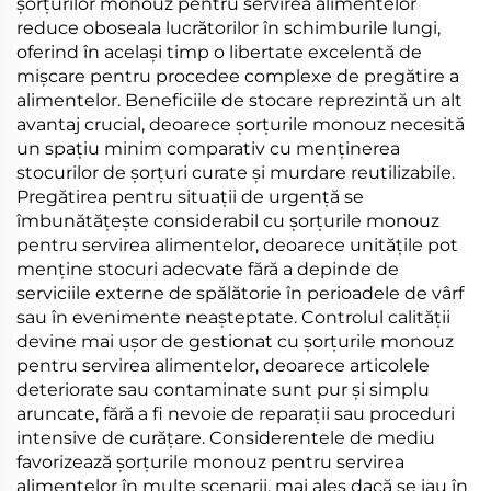
șorțurilor monouz pentru servirea alimentelor
reduce oboseala lucrătorilor în schimburile lungi,
oferind în același timp o libertate excelentă de
mișcare pentru procedee complexe de pregătire a
alimentelor. Beneficiile de stocare reprezintă un alt
avantaj crucial, deoarece șorțurile monouz necesită
un spațiu minim comparativ cu menținerea
stocurilor de șorțuri curate și murdare reutilizabile.
Pregătirea pentru situații de urgență se
îmbunătățește considerabil cu șorțurile monouz
pentru servirea alimentelor, deoarece unitățile pot
menține stocuri adecvate fără a depinde de
serviciile externe de spălătorie în perioadele de vârf
sau în evenimente neașteptate. Controlul calității
devine mai ușor de gestionat cu șorțurile monouz
pentru servirea alimentelor, deoarece articolele
deteriorate sau contaminate sunt pur și simplu
aruncate, fără a fi nevoie de reparații sau proceduri
intensive de curățare. Considerentele de mediu
favorizează șorțurile monouz pentru servirea
alimentelor în multe scenarii, mai ales dacă se iau în