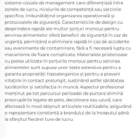
sisteme vizuale de management care diferențiază între
zonele de lucru, nivelurile de competență sau sarcinile
specifice, îmbunătățind organizarea operațională și
protocoalele de siguranță. Caracteristicile de design cu
desprindere rapidă ale multor șorțuri monouz pentru
servirea alimentelor oferă beneficii de siguranță în caz de
urgență, permițând o eliminare rapidă în caz de accidente
sau evenimente de contaminare, fără a fi necesară lupta cu
mecanisme de fixare complicate. Materialele prietenoase
cu pielea utilizate în șorțurile monouz pentru servirea
alimentelor sunt supuse unor teste extensive pentru a
garanta proprietăți hipoalergenice și pentru a preveni
iritațiile în contact prelungit, susținând astfel sănătatea
lucrătorilor și satisfacția în muncă. Aspectul profesional
menținut pe tot parcursul perioadei de purtare elimină
preocupările legate de pete, decolorare sau uzură, care
afectează în mod obișnuit articolele reutilizabile, asigurând
o reprezentare constantă a brandului de la începutul până
la sfârșitul fiecărei ture de lucru.