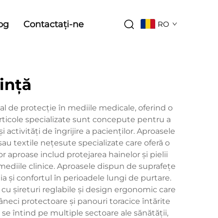
og
Contactați-ne
RO
ință
 de protecție în mediile medicale, oferind o
 articole specializate sunt concepute pentru a
 activități de îngrijire a pacienților. Aproasele
au textile nețesute specializate care oferă o
r aproase includ protejarea hainelor și pielii
 mediile clinice. Aproasele dispun de suprafețe
 și confortul în perioadele lungi de purtare.
i cu șireturi reglabile și design ergonomic care
neci protectoare și panouri toracice întărite
 se întind pe multiple sectoare ale sănătății,