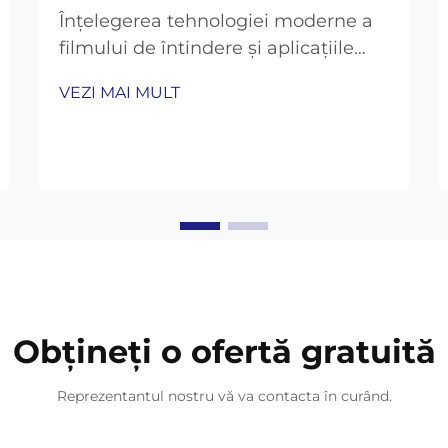
Înțelegerea tehnologiei moderne a
filmului de întindere și aplicațiile
acestuia. Lansațul soluțiilor de
VEZI MAI MULT
ambalare continuă să evolueze, iar
filmul de întindere rămâne în
fruntea materialelor industriale
inovatoare pentru ambalare. Pe
măsură ce ne apropiem de 2025,
tehnologia din spatele...
Obțineți o ofertă gratuită
Reprezentantul nostru vă va contacta în curând.