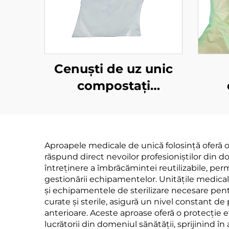
Cenuști de uz unic
compostați
Biodegradabil și
Bi
compostabil din
co
materiale PLA PBAT
mat
Aproapele medicale de unică folosință oferă o 
amilont
răspund direct nevoilor profesioniștilor din do
întreținere a îmbrăcămintei reutilizabile, perm
gestionării echipamentelor. Unitățile medicale
și echipamentele de sterilizare necesare pent
curate și sterile, asigură un nivel constant de
anterioare. Aceste aproase oferă o protecție ef
lucrătorii din domeniul sănătății, sprijinind în