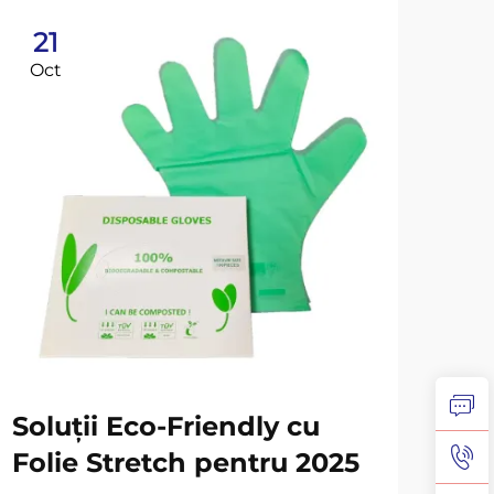
21
2
Oct
No
Soluții Eco-Friendly cu
Su
Folie Stretch pentru 2025
tr