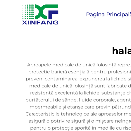
Pagina Principal
hal
Aproapele medicale de unică folosință repre
protecție barieră esențială pentru profesioni
preveni contaminarea, expunerea la lichide și in
medicale de unică folosință sunt fabricate d
rezistență excelentă la lichide, substanțe ch
purtătorului de sânge, fluide corporale, agenț
impermeabile și etanșe care previn pătrunder
Caracteristicile tehnologice ale aproaselor med
asigură o potrivire sigură și o mișcare neîn
pentru o protecție sporită în mediile cu risc