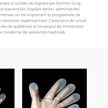
atoare și unități de îngrijire pe termen lung.
acienților, îngrijirii rănilor, administrării
semenea, un rol important în programele de
cte cerințele reglementare. Caracterul de unică
ile de spălătorie și necesarul de întreținere
ele moderne de asistență medicală.