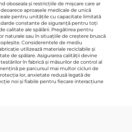
d oboseala și restricțiile de mișcare care ar
, deoarece aproasele medicale de unică
deale pentru unitățile cu capacitate limitată
andarde constante de siguranță pentru toți
e calitate ale spălării. Pregătirea pentru
r naturale sau în situațiile de creștere bruscă
u copleșite. Considerentele de mediu
icație utilizează materiale reciclabile și
ate de spălare. Asigurarea calității devine
tărilor în fabrică și măsurilor de control al
e mențină pe parcursul mai multor cicluri de
protecția lor, anxietate redusă legată de
ție noi și fiabile pentru fiecare interacțiune