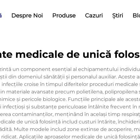
ă
Despre Noi
Produse
Cazuri
Știri
Bl
ate medicale de unică folos
zintă un component esențial al echipamentului individual
știi din domeniul sănătății și personalul auxiliar. Aceste
fecțiile croise în timpul diferitelor proceduri medicale și
in materiale avansate precum polietilena, polipropilena s
imice și pericole biologice. Funcțiile principale ale acesto
i infecțioși și substanțe periculoase întâlnite frecvent în
ea contaminanților, menținând în același timp respirația
icale de unică folosință includ custuri întărite, închider
grădită. Multe modele includ zone extinse de acoperire, mâ
 ridicat. Aplicațiile aproaselor medicale de unică folosință