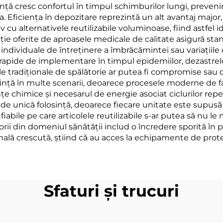
nță cresc confortul în timpul schimburilor lungi, prevenin
Eficiența în depozitare reprezintă un alt avantaj major
cu alternativele reutilizabile voluminoase, fiind astfel i
cție oferite de aproasele medicale de calitate asigură st
individuale de întreținere a îmbrăcămintei sau variațiile d
i rapide de implementare în timpul epidemiilor, dezastrelo
țile tradiționale de spălătorie ar putea fi compromise sa
nță în multe scenarii, deoarece procesele moderne de fabr
 chimice și necesarul de energie asociat ciclurilor repet
 unică folosință, deoarece fiecare unitate este supusă tes
iabile pe care articolele reutilizabile s-ar putea să nu l
torii din domeniul sănătății includ o încredere sporită în 
nală crescută, știind că au acces la echipamente de protec
Sfaturi și trucuri