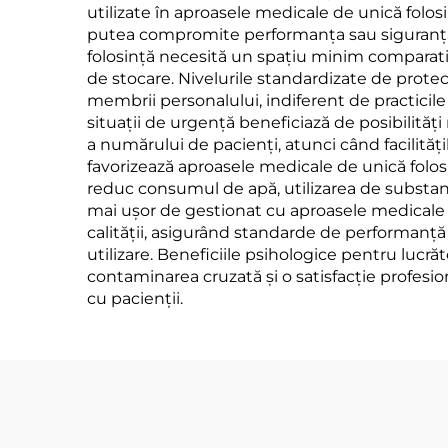
utilizate în aproasele medicale de unică folosi
putea compromite performanța sau siguranța. 
folosință necesită un spațiu minim comparativ 
de stocare. Nivelurile standardizate de prote
membrii personalului, indiferent de practicile 
situații de urgență beneficiază de posibilităț
a numărului de pacienți, atunci când facilită
favorizează aproasele medicale de unică folosi
reduc consumul de apă, utilizarea de substanțe
mai ușor de gestionat cu aproasele medicale de
calității, asigurând standarde de performanță f
utilizare. Beneficiile psihologice pentru lucră
contaminarea cruzată și o satisfacție profesio
cu pacienții.