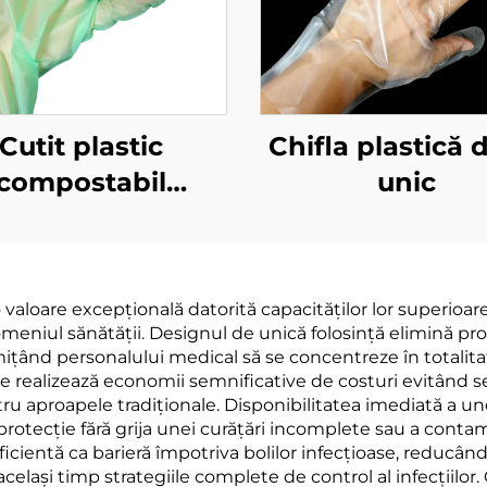
Cutit plastic
Chifla plastică 
compostabil
unic
odegradabil și
mposta bil din
eriale PLA PBAT
valoare excepțională datorită capacităților lor superioare 
amiloză
meniul sănătății. Designul de unică folosință elimină proc
ițând personalului medical să se concentreze în totalitate
 realizează economii semnificative de costuri evitând serv
ru aproapele tradiționale. Disponibilitatea imediată a un
 protecție fără grija unei curățări incomplete sau a contami
icientă ca barieră împotriva bolilor infecțioase, reducând 
 același timp strategiile complete de control al infecțiilor.