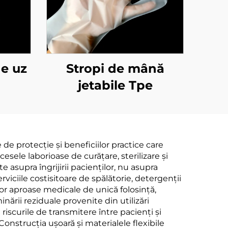
de uz
Stropi de mână
jetabile Tpe
de protecție și beneficiilor practice care
esele laborioase de curățare, sterilizare și
 asupra îngrijirii pacienților, nu asupra
iciile costisitoare de spălătorie, detergenții
or aproase medicale de unică folosință,
nării reziduale provenite din utilizări
riscurile de transmitere între pacienți și
 Construcția ușoară și materialele flexibile