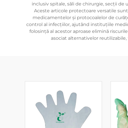
inclusiv spitale, săli de chirurgie, secții d
Aceste articole protectoare versatile sunt e
medicamentelor și protocoalelor de curățe
control al infecțiilor, ajutând instituțiile m
folosință al acestor aproase elimină riscuri
asociat alternativelor reutilizab