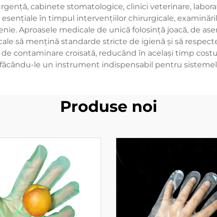
e urgență, cabinete stomatologice, clinici veterinare, labor
sențiale în timpul intervențiilor chirurgicale, examinărilor p
nie. Aproasele medicale de unică folosință joacă, de a
edicale să mențină standarde stricte de igienă și să respe
le de contaminare croisată, reducând în același timp costur
ile, făcându-le un instrument indispensabil pentru sistem
Produse noi