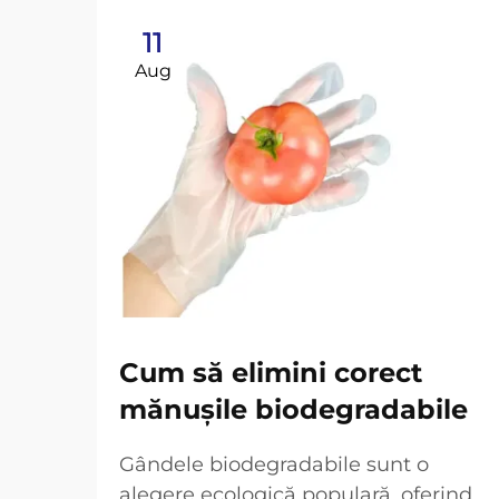
11
Aug
Cum să elimini corect
mănușile biodegradabile
Gândele biodegradabile sunt o
alegere ecologică populară, oferind