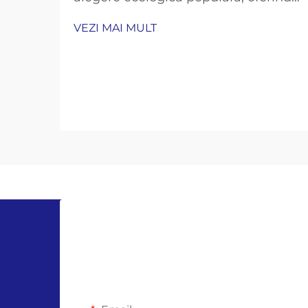
confort de unică folosință,
VEZI MAI MULT
promitând în același timp să se
descompună în mod natural. Dar
beneficiile lor de mediu
funcţionează numai dacă le
eliminaţi corect...