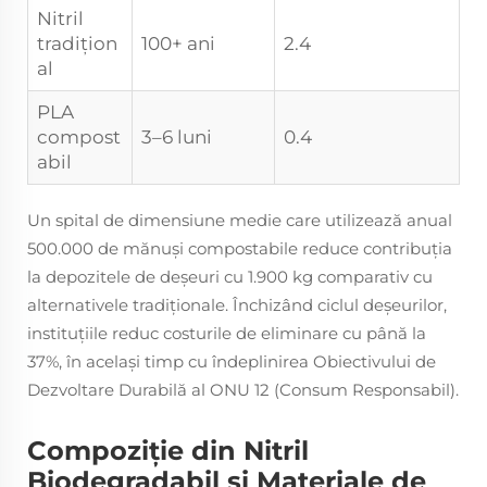
Nitril
tradițion
100+ ani
2.4
al
PLA
compost
3–6 luni
0.4
abil
Un spital de dimensiune medie care utilizează anual
500.000 de mănuși compostabile reduce contribuția
la depozitele de deșeuri cu 1.900 kg comparativ cu
alternativele tradiționale. Închizând ciclul deșeurilor,
instituțiile reduc costurile de eliminare cu până la
37%, în același timp cu îndeplinirea Obiectivului de
Dezvoltare Durabilă al ONU 12 (Consum Responsabil).
Compoziție din Nitril
Biodegradabil și Materiale de