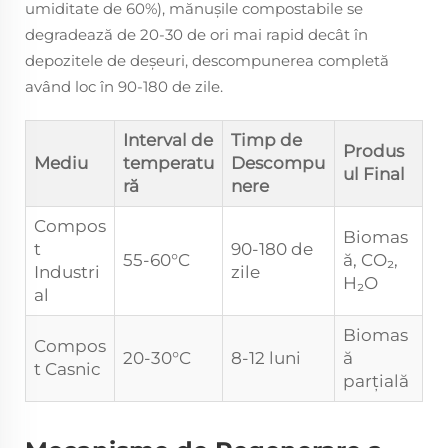
umiditate de 60%), mănușile compostabile se
degradează de 20-30 de ori mai rapid decât în
depozitele de deșeuri, descompunerea completă
având loc în 90-180 de zile.
Interval de
Timp de
Produs
Mediu
temperatu
Descompu
ul Final
ră
nere
Compos
Biomas
t
90-180 de
55-60°C
ă, CO₂,
Industri
zile
H₂O
al
Biomas
Compos
20-30°C
8-12 luni
ă
t Casnic
parțială