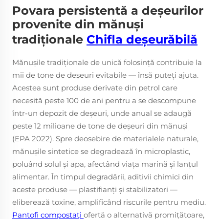
Povara persistentă a deșeurilor
provenite din mănuși
tradiționale
Chifla deșeurăbilă
Mănușile tradiționale de unică folosință contribuie la
mii de tone de deșeuri evitabile — însă puteți ajuta.
Acestea sunt produse derivate din petrol care
necesită peste 100 de ani pentru a se descompune
într-un depozit de deșeuri, unde anual se adaugă
peste 12 milioane de tone de deșeuri din mănuși
(EPA 2022). Spre deosebire de materialele naturale,
mănușile sintetice se degradează în microplastic,
poluând solul și apa, afectând viața marină și lanțul
alimentar. În timpul degradării, aditivii chimici din
aceste produse — plastifianți și stabilizatori —
eliberează toxine, amplificând riscurile pentru mediu.
Pantofi compostați
ofertă o alternativă promițătoare,