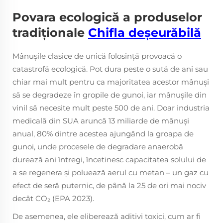
Povara ecologică a produselor
tradiționale
Chifla deșeurăbilă
Mânușile clasice de unică folosință provoacă o
catastrofă ecologică. Pot dura peste o sută de ani sau
chiar mai mult pentru ca majoritatea acestor mânuși
să se degradeze în gropile de gunoi, iar mânușile din
vinil să necesite mult peste 500 de ani. Doar industria
medicală din SUA aruncă 13 miliarde de mânuși
anual, 80% dintre acestea ajungând la groapa de
gunoi, unde procesele de degradare anaerobă
durează ani întregi, încetinesc capacitatea solului de
a se regenera și poluează aerul cu metan – un gaz cu
efect de seră puternic, de până la 25 de ori mai nociv
decât CO₂ (EPA 2023).
De asemenea, ele eliberează aditivi toxici, cum ar fi