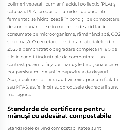
polimeri vegetali, cum ar fi acidul polilactic (PLA) și
celuloza. PLA, produs din amidon de porumb
fermentat, se hidrolizează în condiții de compostare,
descompunându-se în molecule de acid lactic
consumate de microorganisme, rămânând apă, CO2
și biomasă. O cercetare de știința materialelor din
2023 a demonstrat o degradare completă în 180 de
zile în condiții industriale de compostare – un
contrast puternic față de mănușile tradiționale care
pot persista mii de ani în depozitele de deșeuri.
Acești polimeri elimină aditivii toxici precum ftalații
sau PFAS, astfel încât subprodusele degradării sunt
mai sigure.
Standarde de certificare pentru
mănuși cu adevărat compostabile
Standardele privind compostabilitatea sunt