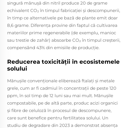
singură mănușă din nitril produce 20 de grame
echivalent CO₂ în timpul fabricației și descompunerii,
în timp ce alternativele pe bază de plante emit doar
8,6 grame. Diferența provine din faptul că cultivarea
materiilor prime regenerabile (de exemplu, manioc
sau trestie de zahăr) absoarbe CO₂ în timpul creșterii,
compensând 43% din emisiile de producție.
Reducerea toxicității în ecosistemele
solului
Mănușile convenționale eliberează ftalați și metale
grele, cum ar fi cadmiul în concentrații de peste 120
ppm, în sol timp de 12 luni sau mai mult. Mănușile
compostabile, pe de altă parte, produc acizi organici
și fibre de celuloză în procesul de descompunere,
care sunt benefice pentru fertilitatea solului. Un
studiu de degradare din 2023 a demonstrat absența