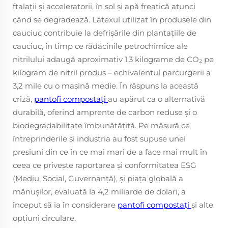
ftalații și acceleratorii, în sol și apă freatică atunci
când se degradează. Látexul utilizat în produsele din
cauciuc contribuie la defrișările din plantațiile de
cauciuc, în timp ce rădăcinile petrochimice ale
nitrilului adaugă aproximativ 1,3 kilograme de CO₂ pe
kilogram de nitril produs – echivalentul parcurgerii a
3,2 mile cu o mașină medie. În răspuns la această
criză,
pantofi compostați
au apărut ca o alternativă
durabilă, oferind amprente de carbon reduse și o
biodegradabilitate îmbunătățită. Pe măsură ce
întreprinderile și industria au fost supuse unei
presiuni din ce în ce mai mari de a face mai mult în
ceea ce privește raportarea și conformitatea ESG
(Mediu, Social, Guvernanță), și piața globală a
mănușilor, evaluată la 4,2 miliarde de dolari, a
început să ia în considerare
pantofi compostați
și alte
opțiuni circulare.