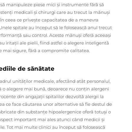
 să manipuleze piese mici și instrumente fără să
istenți medicali și chirurgi care au trecut la mănuși
 în ceea ce privește capacitatea de a manevra
nele spitale au început să le folosească anul trecut
rformanță sau control. Aceste mănuși oferă aceeași
u iritații ale pielii, fiind astfel o alegere inteligentă
ve mai sigure, fără a compromite calitatea.
ediile de sănătate
cadrul unităților medicale, afectând atât personalul,
tă o alegere mai bună, deoarece nu conțin alergeni
rocente din angajații spitalilor dezvoltă alergii la
ea ce face căutarea unor alternative să fie destul de
abricate din substanțe hipoalergenice oferă totuși o
 aspect important mai ales atunci când medicii și
zile. Tot mai multe clinici au început să folosească