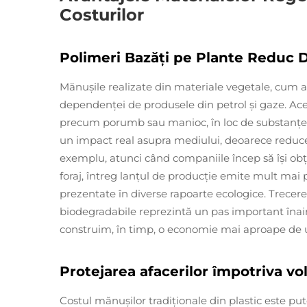
Costurilor
Polimeri Bazăți pe Plante Reduc 
Mănușile realizate din materiale vegetale, cum ar
dependenței de produsele din petrol și gaze. Aces
precum porumb sau manioc, în loc de substanțe 
un impact real asupra mediului, deoarece reduc
exemplu, atunci când companiile încep să își obți
foraj, întreg lanțul de producție emite mult mai 
prezentate în diverse rapoarte ecologice. Trecerea
biodegradabile reprezintă un pas important înai
construim, în timp, o economie mai aproape de 
Protejarea afacerilor împotriva vol
Costul mănușilor tradiționale din plastic este put