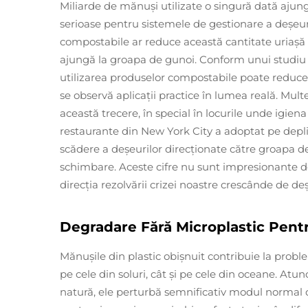
Miliarde de mănuși utilizate o singură dată ajun
serioase pentru sistemele de gestionare a deșeuri
compostabile ar reduce această cantitate uriaș
ajungă la groapa de gunoi. Conform unui studiu 
utilizarea produselor compostabile poate reduce 
se observă aplicații practice în lumea reală. Mult
această trecere, în special în locurile unde igie
restaurante din New York City a adoptat pe depl
scădere a deșeurilor direcționate către groapa d
schimbare. Aceste cifre nu sunt impresionante doa
direcția rezolvării crizei noastre crescânde de deș
Degradare Fără Microplastic Pentr
Mănușile din plastic obișnuit contribuie la probl
pe cele din soluri, cât și pe cele din oceane. Atu
natură, ele perturbă semnificativ modul normal