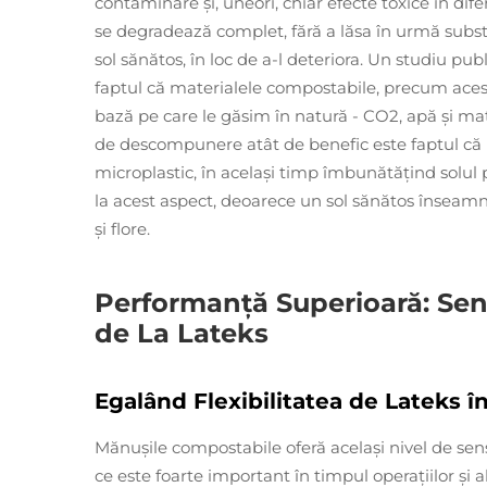
contaminare și, uneori, chiar efecte toxice în di
se degradează complet, fără a lăsa în urmă subst
sol sănătos, în loc de a-l deteriora. Un studiu pu
faptul că materialele compostabile, precum aces
bază pe care le găsim în natură - CO2, apă și mat
de descompunere atât de benefic este faptul că
microplastic, în același timp îmbunătățind solul 
la acest aspect, deoarece un sol sănătos înseamn
și flore.
Performanță Superioară: Sensi
de La Lateks
Egalând Flexibilitatea de Lateks î
Mănușile compostabile oferă același nivel de sensi
ce este foarte important în timpul operațiilor și a