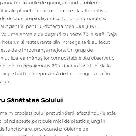
g anual în coșurile de gunoi, creând probleme
lor ale planetei noastre. Trecerea la alternative
ă de deșeuri, împiedicând ca tone nenumărate să
al Agenției pentru Protecția Mediului (EPA),
volumele totale de deșeuri cu peste 30 la sută. Deja
e hoteluri și restaurante din întreaga țară au făcut
na este de o importanță majoră. Un grup de
in utilizarea mănușilor compostabile. Au observat o
e gunoi cu aproximativ 20% doar în șase luni de la
r pe hârtie, ci reprezintă de fapt progres real în
euri.
u Sănătatea Solului
ema microplasticului pretutindeni, afectându-le atât
nci când aceste particule mici de plastic ajung în
 de funcționare, provocând probleme de