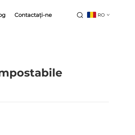
og
Contactați-ne
RO
ompostabile