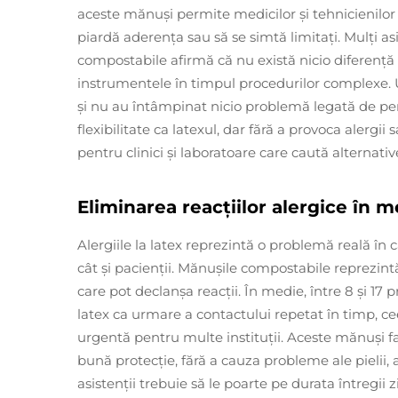
aceste mănuși permite medicilor și tehnicienilor
piardă aderența sau să se simtă limitați. Mulți as
compostabile afirmă că nu există nicio diferență
instrumentele în timpul procedurilor complexe. U
și nu au întâmpinat nicio problemă legată de pe
flexibilitate ca latexul, dar fără a provoca alergii sa
pentru clinici și laboratoare care caută alternati
Eliminarea reacțiilor alergice în m
Alergiile la latex reprezintă o problemă reală în 
cât și pacienții. Mănușile compostabile reprezin
care pot declanșa reacții. În medie, între 8 și 17 p
latex ca urmare a contactului repetat în timp, ce
urgentă pentru multe instituții. Aceste mănuși f
bună protecție, fără a cauza probleme ale pielii,
asistenții trebuie să le poarte pe durata întregii 