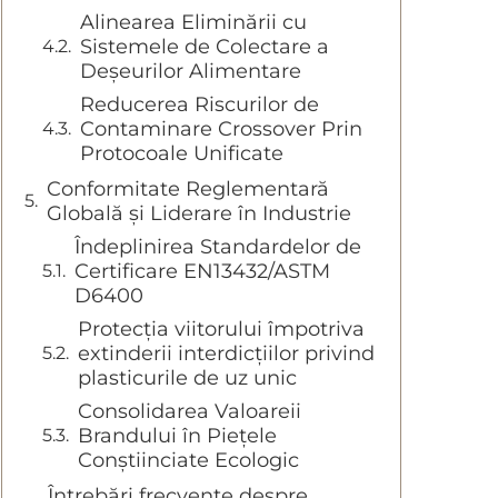
Alinearea Eliminării cu
Sistemele de Colectare a
Deșeurilor Alimentare
Reducerea Riscurilor de
Contaminare Crossover Prin
Protocoale Unificate
Conformitate Reglementară
Globală și Liderare în Industrie
Îndeplinirea Standardelor de
Certificare EN13432/ASTM
D6400
Protecția viitorului împotriva
extinderii interdicțiilor privind
plasticurile de uz unic
Consolidarea Valoareii
Brandului în Piețele
Conștiinciate Ecologic
Întrebări frecvente despre