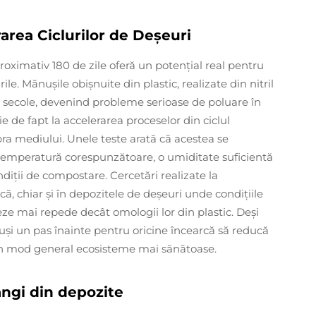
area Ciclurilor de Deșeuri
ximativ 180 de zile oferă un potențial real pentru
. Mănușile obișnuite din plastic, realizate din nitril
e secole, devenind probleme serioase de poluare în
e de fapt la accelerarea proceselor din ciclul
ra mediului. Unele teste arată că acestea se
temperatură corespunzătoare, o umiditate suficientă
iții de compostare. Cercetări realizate la
că, chiar și în depozitele de deșeuri unde condițiile
ze mai repede decât omologii lor din plastic. Deși
uși un pas înainte pentru oricine încearcă să reducă
e în mod general ecosisteme mai sănătoase.
ăngi din depozite