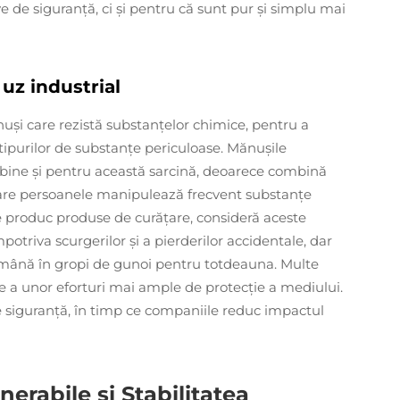
 de siguranță, ci și pentru că sunt pur și simplu mai
uz industrial
nuși care rezistă substanțelor chimice, pentru a
tipurilor de substanțe periculoase. Mănușile
bine și pentru această sarcină, deoarece combină
 care persoanele manipulează frecvent substanțe
re produc produse de curățare, consideră aceste
mpotriva scurgerilor și a pierderilor accidentale, dar
rămână în gropi de gunoi pentru totdeauna. Multe
e a unor eforturi mai ample de protecție a mediului.
de siguranță, în timp ce companiile reduc impactul
erabile și Stabilitatea