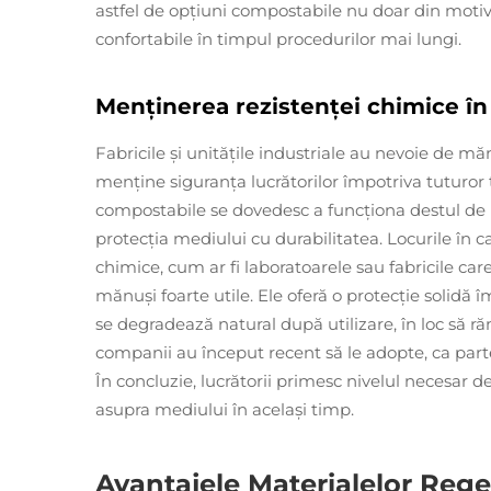
astfel de opțiuni compostabile nu doar din motive
confortabile în timpul procedurilor mai lungi.
Menținerea rezistenței chimice în 
Fabricile și unitățile industriale au nevoie de mă
menține siguranța lucrătorilor împotriva tuturor 
compostabile se dovedesc a funcționa destul de 
protecția mediului cu durabilitatea. Locurile în
chimice, cum ar fi laboratoarele sau fabricile ca
mănuși foarte utile. Ele oferă o protecție solidă î
se degradează natural după utilizare, în loc să 
companii au început recent să le adopte, ca part
În concluzie, lucrătorii primesc nivelul necesar 
asupra mediului în același timp.
Avantajele Materialelor Regen