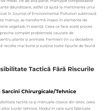
ferite medii. Pe de altă parte, mănușile compostabile
anțe dăunătoare, astfel că ajută la menținerea unui
blicat în Journal of Environmental Pollution subliniază
te mănuși, se transformă înapoi în elemente de
erie vegetală, în esență. Ceea ce face acest proces
 previne complet problemele cauzate de
pentru plante și animale. Fermierii țin cu deosebire
ă recolte mai bune și susține toate tipurile de faună
bilitate Tactică Fără Riscurile
n Sarcini Chirurgicale/Tehnice
bilitate tactilă ca și mănușile clasice din latex, ceea
l altor lucrări tehnice. Modul în care sunt fabricate