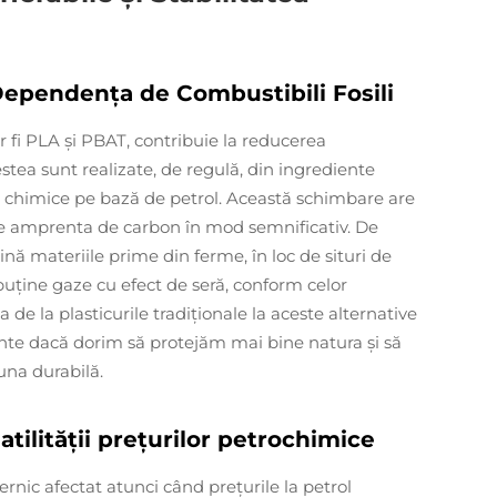
Dependența de Combustibili Fosili
 fi PLA și PBAT, contribuie la reducerea
tea sunt realizate, de regulă, din ingrediente
chimice pe bază de petrol. Această schimbare are
e amprenta de carbon în mod semnificativ. De
nă materiile prime din ferme, în loc de situri de
puține gaze cu efect de seră, conform celor
 de la plasticurile tradiționale la aceste alternative
nte dacă dorim să protejăm mai bine natura și să
una durabilă.
atilității prețurilor petrochimice
ernic afectat atunci când prețurile la petrol