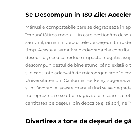
Se Descompun în 180 Zile: Acceler
Mănușile compostabile care se degradează în apro
îmbunătățirea modului în care gestionăm deșeurile
sau vinil, rămân în depozitele de deșeuri timp d
timp. Aceste alternative biodegradabile contribui
deșeurilor, ceea ce reduce impactul negativ asup
descompun destul de bine atunci când există o 
și o cantitate adecvată de microorganisme în cond
Universitatea din California, Berkeley, sugerează 
sunt favorabile, aceste mănuși tind să se degrade
nu reprezintă o soluție magică, ele înseamnă tot
cantitatea de deșeuri din depozite și să sprijin
Divertirea a tone de deșeuri de g