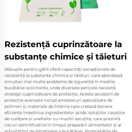
Rezistență cuprinzătoare la
substanțe chimice și tăieturi
Mănușile pentru gătit oferă capacități excepționale de
rezistență la substanțe chimice și tăieturi, care abordează
simultan mai multe probleme de siguranță în mediile
bucătăriei solicitante, unde diversele pericole necesită
strategii cuprinzătoare de protecție. Aceste accesorii de
protecție avansate includ amestecuri specializate de
polimeri și materiale de întărire care creează bariere
eficiente împotriva ingredientelor acide, soluțiilor caustice
de curățare și uneltelor cu muchii ascuțite, care prezintă
riscuri semnificative în timpul preparării alimentelor și al
activităților de întreținere a bucătăriei. Proprietățile de