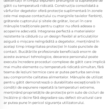
dexterității în timpul expunerii prelungite la suprafețele de
gătit cu temperatură ridicată. Construcția consolidată a
vârfurilor degetelor oferă protecție suplimentară în zonele
cele mai expuse contactului cu marginile tavielor fierbinți,
grătarele cuptorului și sitele de grătar, locuri în care
mănușile tradiționale pentru cuptor nu oferă adesea o
acoperire adecvată. Integrarea perfectă a materialelor
rezistente la căldură cu un design flexibil al articulațiilor
asigură o mișcare neîngrădită a degetelor, menținând în
același timp integritatea protecției în toate punctele de
contact. Bucătăriile profesionale beneficiază enorm de
aceste avansuri tehnologice, deoarece personalul poate
executa încredere proceduri complexe de gătit care implică
mai multe elemente cu temperatură ridicată simultan, fără
teama de leziuni termice care ar putea perturba servirea
sau compromite calitatea alimentelor. Mănușile de utilizat
pentru gătit demonstrează o durabilitate excepțională în
condiții de expunere repetată la temperaturi extreme,
menținând proprietățile de protecție prin sute de cicluri de
încălzire și răcire fără degradare sau defect structural care
ar putea pune în pericol siguranța utilizatorului.