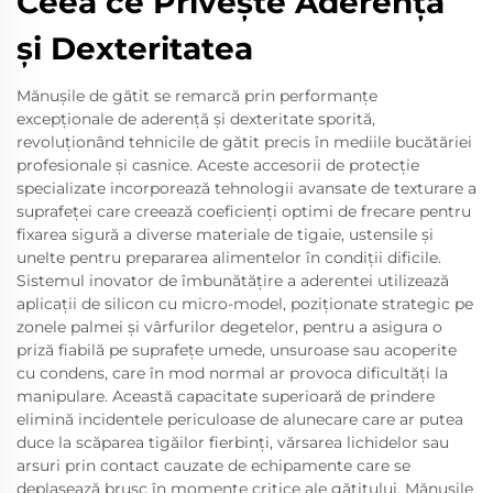
Ceea ce Privește Aderența
și Dexteritatea
Mănușile de gătit se remarcă prin performanțe
excepționale de aderență și dexteritate sporită,
revoluționând tehnicile de gătit precis în mediile bucătăriei
profesionale și casnice. Aceste accesorii de protecție
specializate incorporează tehnologii avansate de texturare a
suprafeței care creează coeficienți optimi de frecare pentru
fixarea sigură a diverse materiale de tigaie, ustensile și
unelte pentru prepararea alimentelor în condiții dificile.
Sistemul inovator de îmbunătățire a aderentei utilizează
aplicații de silicon cu micro-model, poziționate strategic pe
zonele palmei și vârfurilor degetelor, pentru a asigura o
priză fiabilă pe suprafețe umede, unsuroase sau acoperite
cu condens, care în mod normal ar provoca dificultăți la
manipulare. Această capacitate superioară de prindere
elimină incidentele periculoase de alunecare care ar putea
duce la scăparea tigăilor fierbinți, vărsarea lichidelor sau
arsuri prin contact cauzate de echipamente care se
deplasează brusc în momente critice ale gătitului. Mănușile