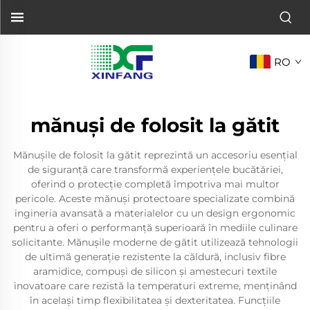
RO
mănuși de folosit la gătit
Mănușile de folosit la gătit reprezintă un accesoriu esențial
de siguranță care transformă experiențele bucătăriei,
oferind o protecție completă împotriva mai multor
pericole. Aceste mănuși protectoare specializate combină
ingineria avansată a materialelor cu un design ergonomic
pentru a oferi o performanță superioară în mediile culinare
solicitante. Mănușile moderne de gătit utilizează tehnologii
de ultimă generație rezistente la căldură, inclusiv fibre
aramidice, compuși de silicon și amestecuri textile
inovatoare care rezistă la temperaturi extreme, menținând
în același timp flexibilitatea și dexteritatea. Funcțiile