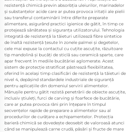
rezistență chimică previn absorbția uleiurilor, marinadelor
și substanțelor acide care ar putea provoca iritații ale pielii
sau transferul contaminării între diferite preparate
alimentare, asigurând practici igienice de gătit, în timp ce
protejează sănătatea și siguranța utilizatorului. Tehnologia
integrată de rezistență la tăieturi utilizează fibre sintetice
de înaltă rezistență țesute în zonele palmei și degetelor,
cele mai expuse la contactul cu cuțite ascuțite, răzuitoare
tip mandolină și bucăți de sticlă sau ceramică sparte, care
apar frecvent în mediile bucătăriei aglomerate. Acest
sistem de protecție stratificat păstrează flexibilitatea,
oferind în același timp clasificări de rezistență la tăieturi de
nivel 4, depășind standardele industriale de siguranță
pentru aplicațiile din domeniul servirii alimentelor.
Mănușile pentru gătit rezistă penetrării de obiecte ascuțite,
inclusiv știuleți, furci de carving și foarfece de bucătărie,
care ar putea provoca răni prin înțepare în timpul
secvențelor rapide de preparare a alimentelor sau al
procedurilor de curățare a echipamentelor. Protecția
barieră chimică se dovedește deosebit de valoroasă atunci
când se manipulează carne crudă, păsări și fructe de mare