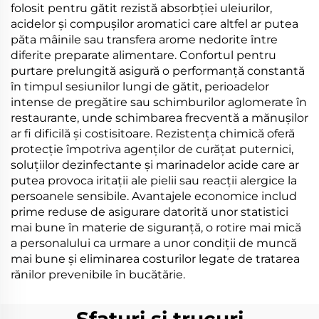
folosit pentru gătit rezistă absorbției uleiurilor,
acidelor și compușilor aromatici care altfel ar putea
păta mâinile sau transfera arome nedorite între
diferite preparate alimentare. Confortul pentru
purtare prelungită asigură o performanță constantă
în timpul sesiunilor lungi de gătit, perioadelor
intense de pregătire sau schimburilor aglomerate în
restaurante, unde schimbarea frecventă a mănușilor
ar fi dificilă și costisitoare. Rezistența chimică oferă
protecție împotriva agenților de curățat puternici,
soluțiilor dezinfectante și marinadelor acide care ar
putea provoca iritații ale pielii sau reacții alergice la
persoanele sensibile. Avantajele economice includ
prime reduse de asigurare datorită unor statistici
mai bune în materie de siguranță, o rotire mai mică
a personalului ca urmare a unor condiții de muncă
mai bune și eliminarea costurilor legate de tratarea
rănilor prevenibile în bucătărie.