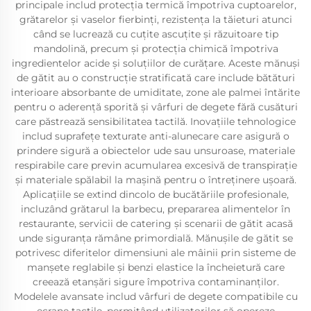
principale includ protecția termică împotriva cuptoarelor,
grătarelor și vaselor fierbinți, rezistența la tăieturi atunci
când se lucrează cu cuțite ascuțite și răzuitoare tip
mandolină, precum și protecția chimică împotriva
ingredientelor acide și soluțiilor de curățare. Aceste mănuși
de gătit au o construcție stratificată care include bătături
interioare absorbante de umiditate, zone ale palmei întărite
pentru o aderență sporită și vârfuri de degete fără cusături
care păstrează sensibilitatea tactilă. Inovațiile tehnologice
includ suprafețe texturate anti-alunecare care asigură o
prindere sigură a obiectelor ude sau unsuroase, materiale
respirabile care previn acumularea excesivă de transpirație
și materiale spălabil la mașină pentru o întreținere ușoară.
Aplicațiile se extind dincolo de bucătăriile profesionale,
incluzând grătarul la barbecu, prepararea alimentelor în
restaurante, servicii de catering și scenarii de gătit acasă
unde siguranța rămâne primordială. Mănușile de gătit se
potrivesc diferitelor dimensiuni ale mâinii prin sisteme de
manșete reglabile și benzi elastice la încheietură care
creează etanșări sigure împotriva contaminanților.
Modelele avansate includ vârfuri de degete compatibile cu