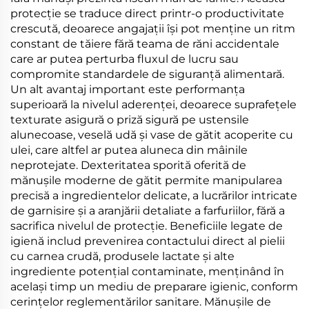
protecție se traduce direct printr-o productivitate
crescută, deoarece angajații își pot menține un ritm
constant de tăiere fără teama de răni accidentale
care ar putea perturba fluxul de lucru sau
compromite standardele de siguranță alimentară.
Un alt avantaj important este performanța
superioară la nivelul aderenței, deoarece suprafețele
texturate asigură o priză sigură pe ustensile
alunecoase, veselă udă și vase de gătit acoperite cu
ulei, care altfel ar putea aluneca din mâinile
neprotejate. Dexteritatea sporită oferită de
mănușile moderne de gătit permite manipularea
precisă a ingredientelor delicate, a lucrărilor intricate
de garnisire și a aranjării detaliate a farfuriilor, fără a
sacrifica nivelul de protecție. Beneficiile legate de
igienă includ prevenirea contactului direct al pielii
cu carnea crudă, produsele lactate și alte
ingrediente potențial contaminate, menținând în
același timp un mediu de preparare igienic, conform
cerințelor reglementărilor sanitare. Mănușile de