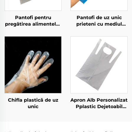
Pantofi pentru
Pantofi de uz unic
pregătirea alimentelor
prieteni cu mediul
compostați
înconjurător
Biodegradabili și
Biodegradabili și
Compostați din
compostați din
material PLA PBAT
materiale PLA PBAT
Amiș de porumb
amido de porumb
Chifla plastică de uz
Apron Alb Personalizat
unic
Pplastic Dejetoabil
Fără Embosare