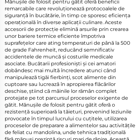
Mănușile de folosit pentru gătit oferă beneficii
remarcabile care revoluționează protocoalele de
siguranță în bucătărie, în timp ce sporesc eficiența
operațională în diverse aplicații culinare. Aceste
accesorii de protecție elimină arsurile prin crearea
unor bariere termice eficiente împotriva
suprafețelor care ating temperaturi de până la 500
de grade Fahrenheit, reducând semnificativ
accidentele de muncă și costurile medicale
asociate. Bucătarii profesioniști și cei amatori
dobândesc mai multă încredere atunci când
manipulează tigăi fierbinți, scot alimente din
cuptoare sau lucrează în apropierea flăcărilor
deschise, știind că mâinile lor rămân complet
protejate pe tot parcursul proceselor exigente de
gătit. Mănușile de folosit pentru gătit oferă o
rezistență superioară la tăieturi, prevenind leziunile
provocate în timpul lucrului cu cuțitele, utilizarea
proceselor de preparare a alimentelor sau activitățile
de feliat cu mandolina, unde tehnica tradițională
fără mănuși prezintă riscuri mari de rănire. Această