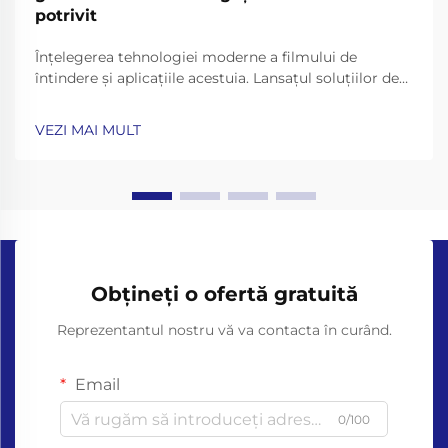
potrivit
Înțelegerea tehnologiei moderne a filmului de
întindere și aplicațiile acestuia. Lansațul soluțiilor de
ambalare continuă să evolueze, iar filmul de întindere
rămâne în fruntea materialelor industriale inovatoare
VEZI MAI MULT
pentru ambalare. Pe măsură ce ne apropiem de 2025,
tehnologia din spatele...
Obțineți o ofertă gratuită
Reprezentantul nostru vă va contacta în curând.
Email
0/100