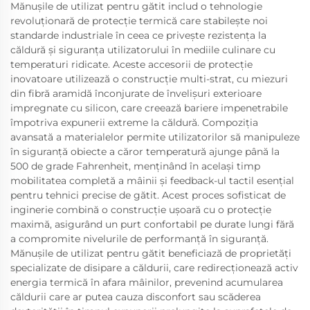
Mănușile de utilizat pentru gătit includ o tehnologie
revoluționară de protecție termică care stabilește noi
standarde industriale în ceea ce privește rezistența la
căldură și siguranța utilizatorului în mediile culinare cu
temperaturi ridicate. Aceste accesorii de protecție
inovatoare utilizează o construcție multi-strat, cu miezuri
din fibră aramidă înconjurate de învelișuri exterioare
impregnate cu silicon, care creează bariere impenetrabile
împotriva expunerii extreme la căldură. Compoziția
avansată a materialelor permite utilizatorilor să manipuleze
în siguranță obiecte a căror temperatură ajunge până la
500 de grade Fahrenheit, menținând în același timp
mobilitatea completă a mâinii și feedback-ul tactil esențial
pentru tehnici precise de gătit. Acest proces sofisticat de
inginerie combină o construcție ușoară cu o protecție
maximă, asigurând un purt confortabil pe durate lungi fără
a compromite nivelurile de performanță în siguranță.
Mănușile de utilizat pentru gătit beneficiază de proprietăți
specializate de disipare a căldurii, care redirecționează activ
energia termică în afara mâinilor, prevenind acumularea
căldurii care ar putea cauza disconfort sau scăderea