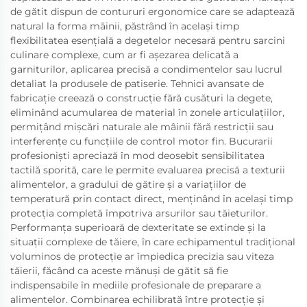
de gătit dispun de contururi ergonomice care se adaptează
natural la forma mâinii, păstrând în același timp
flexibilitatea esențială a degetelor necesară pentru sarcini
culinare complexe, cum ar fi așezarea delicată a
garniturilor, aplicarea precisă a condimentelor sau lucrul
detaliat la produsele de patiserie. Tehnici avansate de
fabricație creează o construcție fără cusături la degete,
eliminând acumularea de material în zonele articulațiilor,
permițând mișcări naturale ale mâinii fără restricții sau
interferențe cu funcțiile de control motor fin. Bucurarii
profesioniști apreciază în mod deosebit sensibilitatea
tactilă sporită, care le permite evaluarea precisă a texturii
alimentelor, a gradului de gătire și a variațiilor de
temperatură prin contact direct, menținând în același timp
protecția completă împotriva arsurilor sau tăieturilor.
Performanța superioară de dexteritate se extinde și la
situații complexe de tăiere, în care echipamentul tradițional
voluminos de protecție ar împiedica precizia sau viteza
tăierii, făcând ca aceste mănuși de gătit să fie
indispensabile în mediile profesionale de preparare a
alimentelor. Combinarea echilibrată între protecție și